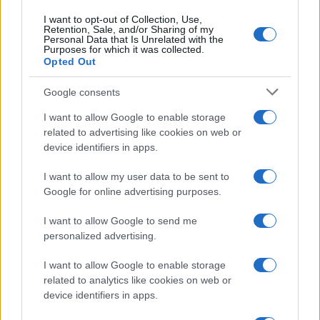
I want to opt-out of Collection, Use,
Retention, Sale, and/or Sharing of my
Personal Data that Is Unrelated with the
Purposes for which it was collected.
Opted Out
Ilyen az iráni gazdaság: Állami
fizetésképtelenség, párhuzamos
hatalom és strukturális összeomlás
Google consents
I want to allow Google to enable storage
related to advertising like cookies on web or
device identifiers in apps.
Drámai fordulat: Trump mégis
megengedné Iránnak az urán
I want to allow my user data to be sent to
dúsítását?
Google for online advertising purposes.
I want to allow Google to send me
personalized advertising.
A teheráni rezsim átverte Trumpot?
Az iráni ellenzéket sokkolta a
I want to allow Google to enable storage
megállapodás
related to analytics like cookies on web or
device identifiers in apps.