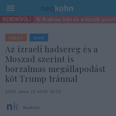
Kilépés
Al Arabiya: Irán és a húszik pus
a
tartalomba
Háború
Izrael
Az izraeli hadsereg és a
Moszad szerint is
borzalmas megállapodást
köt Trump Iránnal
2026. június 15. hétfő, 18:03
Neokohn