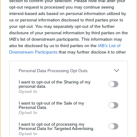
section to confirm your selection. Please note that after your
a korábbi és jelenlegi katonai konfliktusok,
opt-out request is processed you may continue seeing
valamint a
gazdasági veszteségek
hatására.
interest-based ads based on personal information utilized by
us or personal information disclosed to third parties prior to
your opt-out. You may separately opt-out of the further
A Moszad egyes elemzői – és kisebb részben
disclosure of your personal information by third parties on the
az IDF tisztjei – attól tartanak, hogy e
gy új
IAB’s list of downstream participants. This information may
megállapodás jelentős pénzügyi forrásokat
also be disclosed by us to third parties on the
IAB’s List of
Downstream Participants
that may further disclose it to other
szabadítana fel Irán számára
, ami
third parties.
lassíthatja vagy akár el is halaszthatja a
belső politikai változás lehetőségét.
Please note that this website/app uses one or more Google
Personal Data Processing Opt Outs
services and may gather and store information including but
not limited to your visit or usage behaviour. You may click to
I want to opt-out of the Sharing of my
personal data.
grant or deny consent to Google and its third-party tags to
Opted In
Álláspontjuk szerint ez egy olyan
use your data for below specified purposes in below Google
consent section.
„elveszett lehetőség” lenne,
I want to opt-out of the Sale of my
Personal Data.
amely hosszú távon rontaná
Opted In
Izrael és a nemzetközi közösség
I want to opt-out of processing my
Personal Data for Targeted Advertising.
biztonsági helyzetét.
Opted In