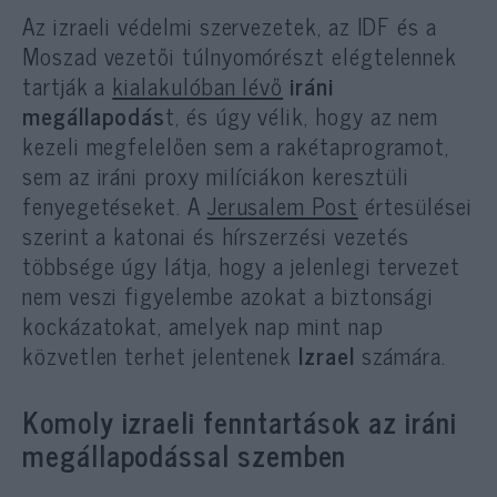
Az izraeli védelmi szervezetek, az IDF és a
Moszad vezetői túlnyomórészt elégtelennek
tartják a
kialakulóban lévő
iráni
megállapodás
t, és úgy vélik, hogy az nem
kezeli megfelelően sem a rakétaprogramot,
sem az iráni proxy milíciákon keresztüli
fenyegetéseket. A
Jerusalem Post
értesülései
szerint a katonai és hírszerzési vezetés
többsége úgy látja, hogy a jelenlegi tervezet
nem veszi figyelembe azokat a biztonsági
kockázatokat, amelyek nap mint nap
közvetlen terhet jelentenek
Izrael
számára.
Komoly izraeli fenntartások az iráni
megállapodással szemben