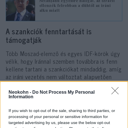
Netanjahu egyelőre hallgat, az izraeli
ellenzék felrobban a dühtől az iráni
alku miatt
A szankciók fenntartását is
támogatják
Több Moszad-elemző és egyes IDF-körök úgy
vélik, hogy Iránnal szemben továbbra is fenn
kellene tartani a szankciókat mindaddig, amíg
az iráni vezetés nem változtat alapvetően
politikai irányvonalán, vagy akár addig, amíg a
rendszer maga nem omlik össze.
Neokohn -
Do Not Process My Personal
Information
Egyes hírszerzési vélemények szerint
a
If you wish to opt-out of the sale, sharing to third parties, or
folyamatos gazdasági nyomás akár belső
processing of your personal or sensitive information for
rendszerváltáshoz is vezethetne
, különösen
targeted advertising by us, please use the below opt-out