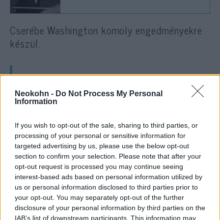
Cserébe Washington komoly engedményekre
készül.
A tervezet szerint az Egyesült
Államok időszakosan feloldaná az
Neokohn -
Do Not Process My Personal
Information
iráni olajszankciókat, valamint 25
milliárd dollárnyi befagyasztott
If you wish to opt-out of the sale, sharing to third parties, or
iráni vagyont szabadítana fel. Ez
processing of your personal or sensitive information for
targeted advertising by us, please use the below opt-out
forintban nagyjából 8 800–9 000
section to confirm your selection. Please note that after your
milliárd forintnak felel meg —
opt-out request is processed you may continue seeing
interest-based ads based on personal information utilized by
vagyis akkora összeg, amely
us or personal information disclosed to third parties prior to
önmagában több kisebb ország
your opt-out. You may separately opt-out of the further
éves költségvetésével vetekszik.
disclosure of your personal information by third parties on the
IAB’s list of downstream participants. This information may