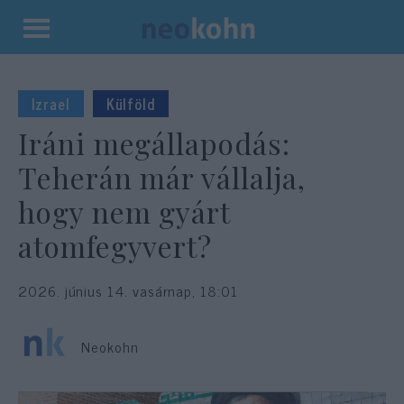
Kilépés
a
tartalomba
Izrael
Külföld
Iráni megállapodás:
Teherán már vállalja,
hogy nem gyárt
atomfegyvert?
2026. június 14. vasárnap, 18:01
Neokohn