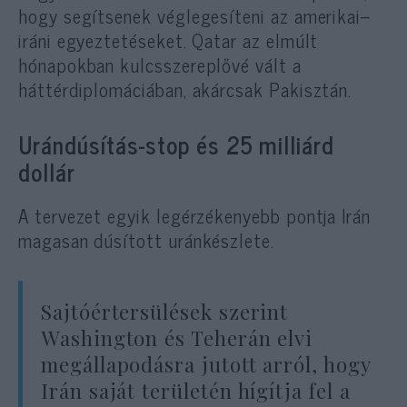
hogy segítsenek véglegesíteni az amerikai–
iráni egyeztetéseket. Qatar az elmúlt
hónapokban kulcsszereplővé vált a
háttérdiplomáciában, akárcsak Pakisztán.
Urándúsítás-stop és 25 milliárd
dollár
A tervezet egyik legérzékenyebb pontja Irán
magasan dúsított uránkészlete.
Sajtóértersülések szerint
Washington és Teherán elvi
megállapodásra jutott arról, hogy
Irán saját területén hígítja fel a