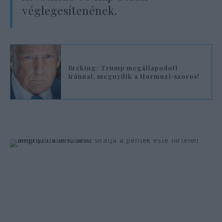
véglegesítenének.
Bréking: Trump megállapodott
Iránnal, megnyílik a Hormuzi-szoros!