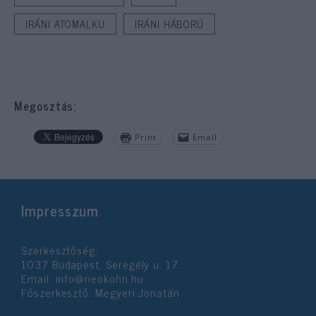
IRÁNI ATOMALKU
IRÁNI HÁBORÚ
Megosztás:
Print
Email
Impresszum
Szerkesztőség:
1037 Budapest, Seregély u. 17.
Email:
info@neokohn.hu
Főszerkesztő: Megyeri Jonatán