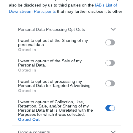
also be disclosed by us to third parties on the
IAB’s List of
Downstream Participants
that may further disclose it to other
Ez azért különösen érdekes, mert Donald
third parties.
Trump alig egy nappal korábban még azt
Please note that this website/app uses one or more Google
Personal Data Processing Opt Outs
állította a Truth Social, hogy a megállapodás
services and may gather and store information including but
részeként „egy dollár sem cserél gazdát.”
not limited to your visit or usage behaviour. You may click to
I want to opt-out of the Sharing of my
personal data.
grant or deny consent to Google and its third-party tags to
Opted In
use your data for below specified purposes in below Google
Trump ezzel egyértelműen el akarta
consent section.
I want to opt-out of the Sale of my
különíteni a mostani egyezséget a 2015-ös
Personal Data.
Opted In
Obama-féle iráni atomaluktól (ismert nevén
JCPOA), amelyet régóta támad. Korábban
I want to opt-out of processing my
Personal Data for Targeted Advertising.
többször azt állította, hogy Barack Obama
Opted In
„százmilliárdokat adott Iránnak”, köztük „1,7
I want to opt-out of Collection, Use,
milliárd dollárt készpénzben”.
Retention, Sale, and/or Sharing of my
Personal Data that Is Unrelated with the
Purposes for which it was collected.
Opted Out
A mostani tervezet fényében ez a
kommunikáció finoman szólva is rugalmasnak
Google consents