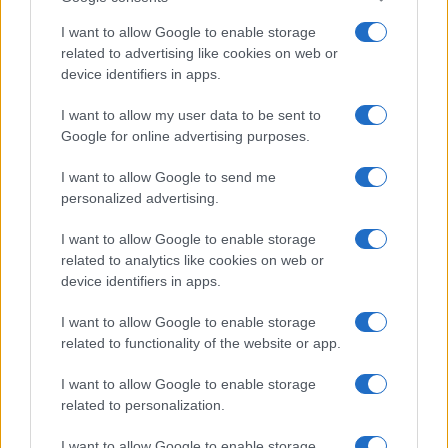
tűnik.
I want to allow Google to enable storage
related to advertising like cookies on web or
Hormuzi-szoros újranyitása
device identifiers in apps.
kulcskérdés
I want to allow my user data to be sent to
Google for online advertising purposes.
A megállapodás harmadik kritikus eleme a
I want to allow Google to send me
Hormuzi-szoros.
personalized advertising.
I want to allow Google to enable storage
related to analytics like cookies on web or
A tervezet szerint az Egyesült
device identifiers in apps.
Államok feloldaná az iráni
I want to allow Google to enable storage
kikötők elleni blokádot, míg Irán
related to functionality of the website or app.
vállalná a Hormuzi-szoros teljes
újranyitását.
I want to allow Google to enable storage
related to personalization.
I want to allow Google to enable storage