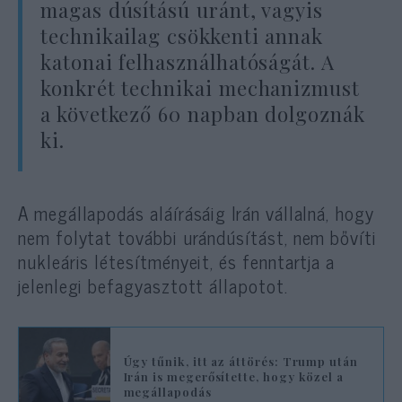
magas dúsítású uránt, vagyis
technikailag csökkenti annak
katonai felhasználhatóságát. A
konkrét technikai mechanizmust
a következő 60 napban dolgoznák
ki.
A megállapodás aláírásáig Irán vállalná, hogy
nem folytat további urándúsítást, nem bővíti
nukleáris létesítményeit, és fenntartja a
jelenlegi befagyasztott állapotot.
Úgy tűnik, itt az áttörés: Trump után
Irán is megerősítette, hogy közel a
megállapodás