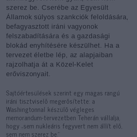
szerez be. Cserébe az Egyesült
Államok súlyos szankciók feloldására,
befagyasztott iráni vagyonok
felszabadítására és a gazdasági
blokád enyhítésére készülhet. Ha a
tervezet életbe lép, az alapjaiban
rajzolhatja át a Közel-Kelet
erőviszonyait.
Sajtóértesülések szerint egy magas rangú
iráni tisztviselő megerősítette: a
Washingtonnal készülő végleges
memorandum-tervezetben Teherán vállalja,
hogy „sem nukleáris fegyvert nem állít elő,
sem nem szerez be.”