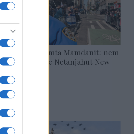
Trump lenyomta Mamdanit: nem
tartóztatják le Netanjahut New
Yorkban
2026. július 21.