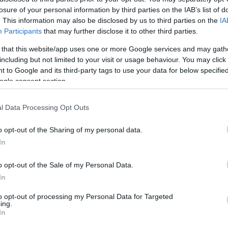
losure of your personal information by third parties on the IAB’s list of
. This information may also be disclosed by us to third parties on the
IA
Participants
that may further disclose it to other third parties.
 that this website/app uses one or more Google services and may gath
including but not limited to your visit or usage behaviour. You may click 
WSJ: Irán a közelgő félidős
 to Google and its third-party tags to use your data for below specifi
választásokkal gyakorol nyomást
ogle consent section.
Trumpra
l Data Processing Opt Outs
o opt-out of the Sharing of my personal data.
2026. július 28.
In
o opt-out of the Sale of my Personal Data.
In
to opt-out of processing my Personal Data for Targeted
ing.
In