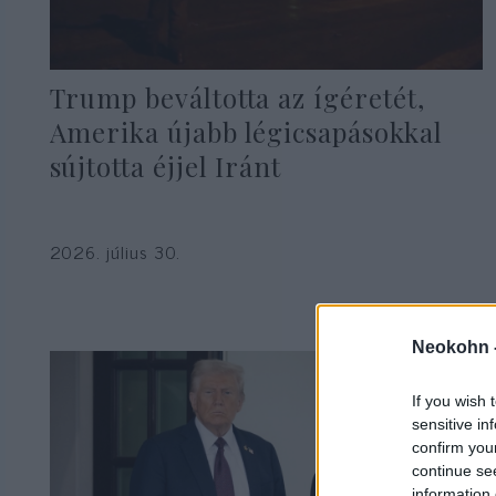
Trump beváltotta az ígéretét,
Amerika újabb légicsapásokkal
sújtotta éjjel Iránt
2026. július 30.
Neokohn 
If you wish 
sensitive in
confirm you
continue se
information 