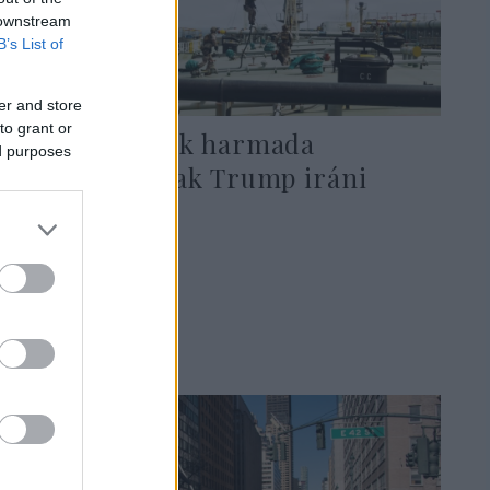
 downstream
B’s List of
er and store
to grant or
Az amerikaiak harmada
ed purposes
támogatja csak Trump iráni
háborúját
2026. július 28.