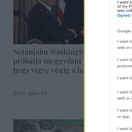
I want t
of my P
was col
Opted 
Google 
I want t
web or d
Netanjahu Washingtonban
próbálja meggyőzni Trumpot,
I want t
purpose
hogy vigye végig a háborút
I want 
2026. július 27.
I want t
web or d
I want t
or app.
I want t