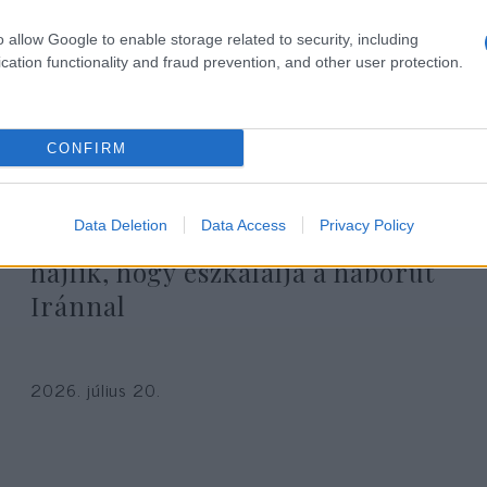
o allow Google to enable storage related to security, including
cation functionality and fraud prevention, and other user protection.
CONFIRM
Data Deletion
Data Access
Privacy Policy
The Jerusalem Post: Trump arra
hajlik, hogy eszkalálja a háborút
Iránnal
2026. július 20.