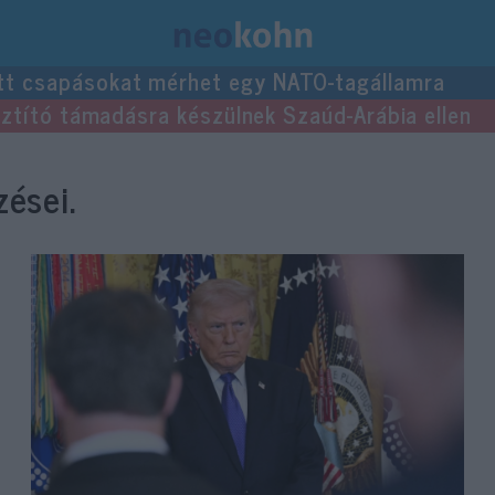
tt csapásokat mérhet egy NATO-tagállamra
usztító támadásra készülnek Szaúd-Arábia ellen
ései.