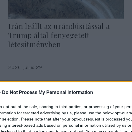
Irán leállt az urándúsítással a
Trump által fenyegetett
létesítményben
2026. július 29.
-
Do Not Process My Personal Information
to opt-out of the sale, sharing to third parties, or processing of your per
formation for targeted advertising by us, please use the below opt-out s
r selection. Please note that after your opt-out request is processed y
eing interest-based ads based on personal information utilized by us or
disclosed to third parties prior to your opt-out. You may separately opt-