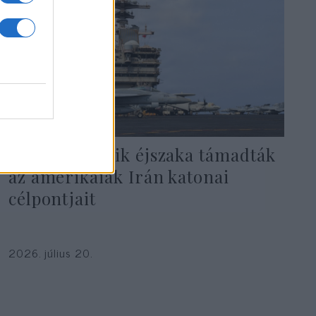
Már kilencedik éjszaka támadták
az amerikaiak Irán katonai
célpontjait
2026. július 20.