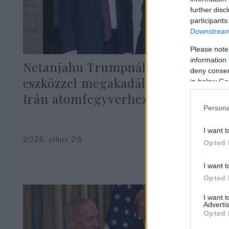
further disc
participants
Downstream 
Please note
information 
Netanjahu Trumpnál: bármi
deny consent
eszközzel megakadályozzák, hogy
in below Go
Irán atomfegyverhez jusson
Persona
I want t
2026. július 28.
Opted 
I want t
Opted 
I want 
Advertis
Opted 