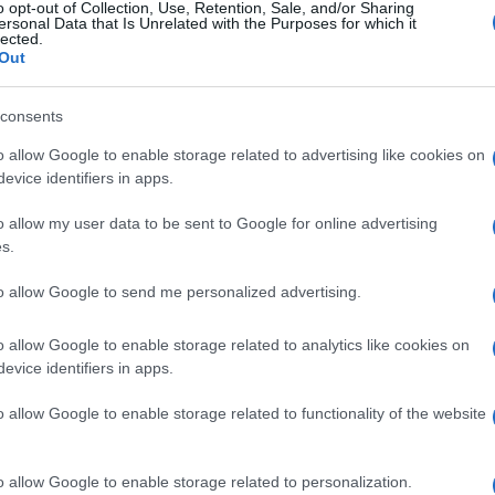
o opt-out of Collection, Use, Retention, Sale, and/or Sharing
ersonal Data that Is Unrelated with the Purposes for which it
lected.
Out
consents
o allow Google to enable storage related to advertising like cookies on
evice identifiers in apps.
Az egész sajtó komolyan vette az
amerikai elnök viccét
o allow my user data to be sent to Google for online advertising
s.
to allow Google to send me personalized advertising.
2026. július 26.
o allow Google to enable storage related to analytics like cookies on
evice identifiers in apps.
o allow Google to enable storage related to functionality of the website
o allow Google to enable storage related to personalization.