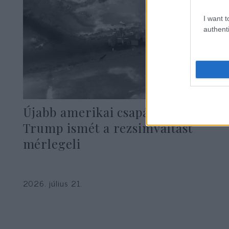
I want t
authenti
Újabb amerikai csapások Iránra,
Trump ismét a rezsimváltást
mérlegeli
2026. július 21.