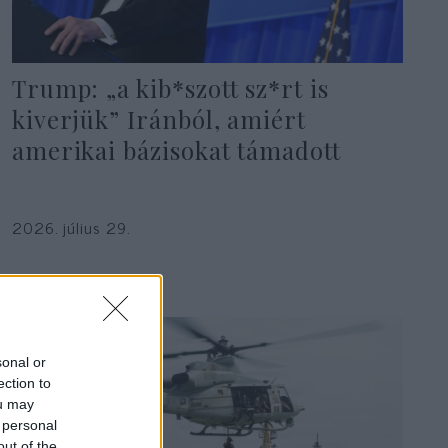
Trump: „a kib*szott sz*rt is
kiverjük” Iránból, amiért
amerikai bázisokat támadott
2026. július 29.
sonal or
ection to
ou may
 personal
out of the