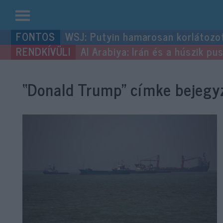
Kilépés
WSJ: Putyin hamarosan korlátozo
a
Al Arabiya: Irán és a húszik p
tartalomba
“Donald Trump”
címke bejegyz