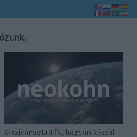
lózunk.
Kiszivárogtatták, hogyan készül