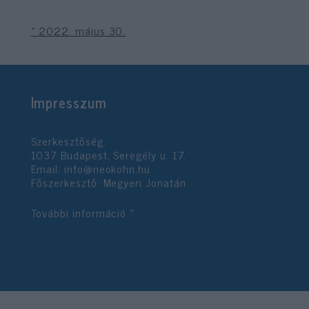
« 2022. május 30.
Impresszum
Szerkesztőség:
1037 Budapest, Seregély u. 17.
Email:
info@neokohn.hu
Főszerkesztő: Megyeri Jonatán
További információ »