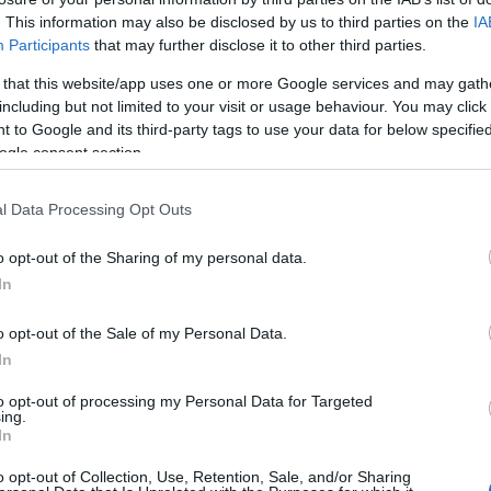
. This information may also be disclosed by us to third parties on the
IA
Participants
that may further disclose it to other third parties.
Egy soha meg nem szakadt
 that this website/app uses one or more Google services and may gath
kötelék — A Flegmann-család és
including but not limited to your visit or usage behaviour. You may click 
 to Google and its third-party tags to use your data for below specifi
Tokaj
ogle consent section.
l Data Processing Opt Outs
Megyeri Jonatán
2022. május 29.
o opt-out of the Sharing of my personal data.
In
o opt-out of the Sale of my Personal Data.
In
to opt-out of processing my Personal Data for Targeted
ing.
In
o opt-out of Collection, Use, Retention, Sale, and/or Sharing