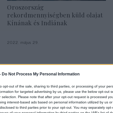
Oroszország
rekordmennyiségben küld olajat
Kínának és Indiának
2022. május 29.
-
Do Not Process My Personal Information
to opt-out of the sale, sharing to third parties, or processing of your per
formation for targeted advertising by us, please use the below opt-out s
r selection. Please note that after your opt-out request is processed y
eing interest-based ads based on personal information utilized by us or
disclosed to third parties prior to your opt-out. You may separately opt-
losure of your personal information by third parties on the IAB’s list of