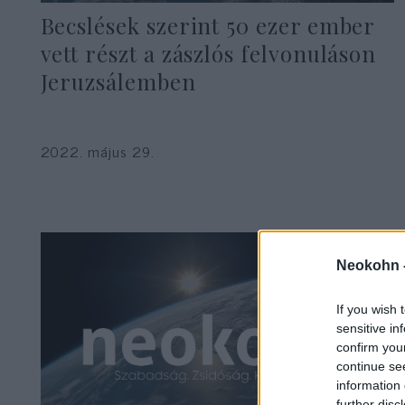
Becslések szerint 50 ezer ember
vett részt a zászlós felvonuláson
Jeruzsálemben
2022. május 29.
Neokohn 
If you wish 
sensitive in
confirm you
continue se
information 
further disc