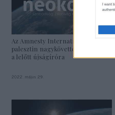
I want t
authenti
Az Amnesty International a
palesztin nagykövettel emlékezett
a lelőtt újságíróra
2022. május 29.