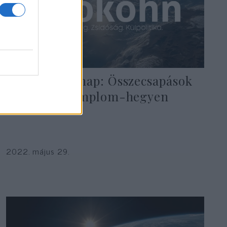
Jeruzsálem-nap: Összecsapások
és imák a Templom-hegyen
2022. május 29.