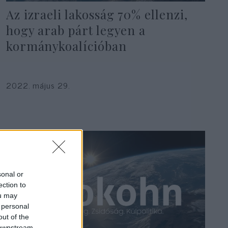
Az izraeli lakosság 70% ellenzi,
hogy arab párt legyen a
kormánykoalícióban
2022. május 29.
sonal or
ection to
ou may
 personal
out of the
 downstream