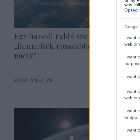
of my P
was col
Opted 
Google 
Egy haredi rabbi szerint
I want t
„Bennették rosszabbak, mint a
web or d
nácik”
I want t
purpose
I want 
2022. május 29.
I want t
web or d
I want t
or app.
I want t