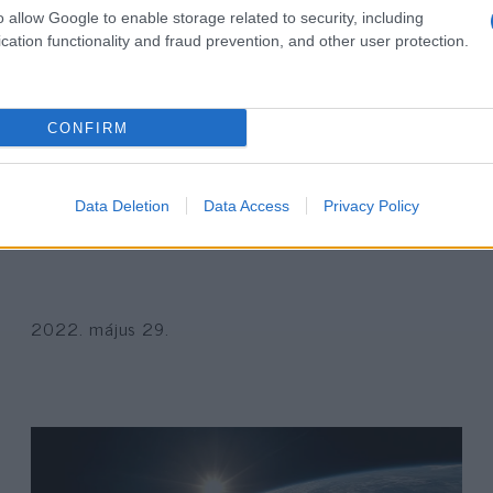
o allow Google to enable storage related to security, including
cation functionality and fraud prevention, and other user protection.
CONFIRM
Föld alatti dróntámaszpontról
készült képekkel villog Irán
Data Deletion
Data Access
Privacy Policy
2022. május 29.