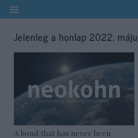
Kilépés
a
Jelenleg a honlap
2022. máju
tartalomba
A bond that has never been