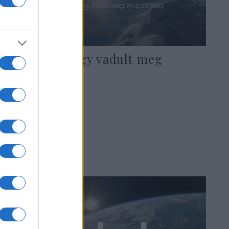
Bari Weiss: Így vadult meg
Amerika
2022. május 29.