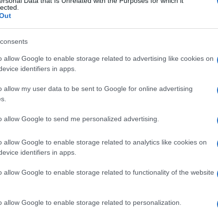
ersonal Data that Is Unrelated with the Purposes for which it
lected.
Out
consents
A mai napon ünneplik Izrael
o allow Google to enable storage related to advertising like cookies on
örök fővárosának napját
evice identifiers in apps.
o allow my user data to be sent to Google for online advertising
s.
to allow Google to send me personalized advertising.
2022. május 29.
o allow Google to enable storage related to analytics like cookies on
evice identifiers in apps.
o allow Google to enable storage related to functionality of the website
o allow Google to enable storage related to personalization.