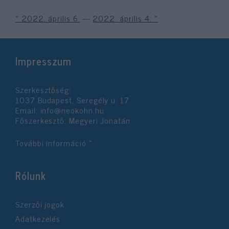
« 2022. április 6.
---
2022. április 4. »
Impresszum
Szerkesztőség:
1037 Budapest, Seregély u. 17.
Email:
info@neokohn.hu
Főszerkesztő: Megyeri Jonatán
További információ »
Rólunk
Szerzői jogok
Adatkezelés