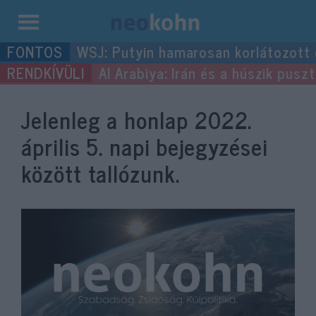
Kilépés
WSJ: Putyin hamarosan korlátozott
a
Al Arabiya: Irán és a húszik pus
tartalomba
Jelenleg a honlap
2022.
április 5.
napi bejegyzései
között tallózunk.