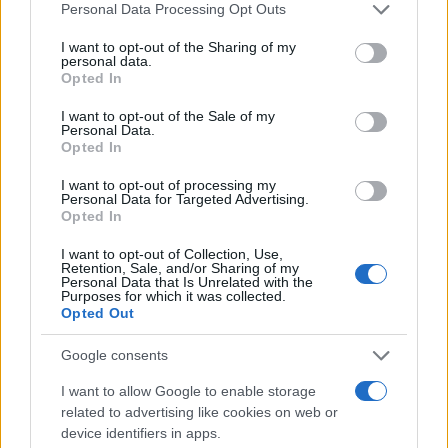
készülődő zsidókat Brooklynban
Please note that this website/app uses one or more Google
Personal Data Processing Opt Outs
services and may gather and store information including but
2022. április 5.
not limited to your visit or usage behaviour. You may click to
I want to opt-out of the Sharing of my
personal data.
grant or deny consent to Google and its third-party tags to
Opted In
use your data for below specified purposes in below Google
consent section.
I want to opt-out of the Sale of my
Personal Data.
Opted In
I want to opt-out of processing my
Personal Data for Targeted Advertising.
Opted In
I want to opt-out of Collection, Use,
Retention, Sale, and/or Sharing of my
Personal Data that Is Unrelated with the
Purposes for which it was collected.
Opted Out
Orbán győzelme rávilágít a
Google consents
magyar zsidók körében
I want to allow Google to enable storage
bekövetkezett változásra
related to advertising like cookies on web or
device identifiers in apps.
2022. április 5.