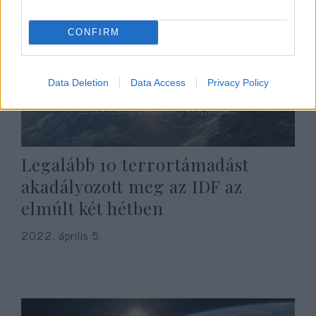
CONFIRM
Data Deletion
Data Access
Privacy Policy
Legalább 10 terrortámadást
akadályozott meg az IDF az
elmúlt két hétben
2022. április 5.