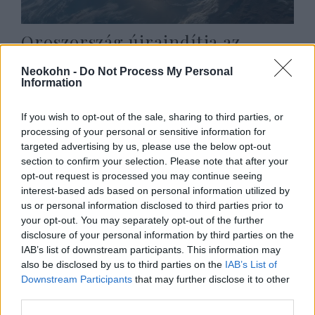
Oroszország újraindítja az
izraeli repülőjáratokat
Neokohn -
Do Not Process My Personal
Information
2022. április 5.
If you wish to opt-out of the sale, sharing to third parties, or
processing of your personal or sensitive information for
targeted advertising by us, please use the below opt-out
section to confirm your selection. Please note that after your
opt-out request is processed you may continue seeing
interest-based ads based on personal information utilized by
us or personal information disclosed to third parties prior to
your opt-out. You may separately opt-out of the further
disclosure of your personal information by third parties on the
IAB’s list of downstream participants. This information may
also be disclosed by us to third parties on the
IAB’s List of
Downstream Participants
that may further disclose it to other
Átverik az autómosók a pészáhra
third parties.