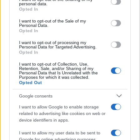
personal data.
elkövetőjét
grant or deny consent to Google and its third-party tags to
Opted In
use your data for below specified purposes in below Google
2020. december 21.
consent section.
I want to opt-out of the Sale of my
Personal Data.
Opted In
I want to opt-out of processing my
Personal Data for Targeted Advertising.
Opted In
I want to opt-out of Collection, Use,
Retention, Sale, and/or Sharing of my
Personal Data that Is Unrelated with the
Purposes for which it was collected.
Opted Out
Google consents
I want to allow Google to enable storage
„Emancipáció a dzsihádban”
related to advertising like cookies on web or
device identifiers in apps.
2020. december 21.
I want to allow my user data to be sent to
Google for online advertising purposes.