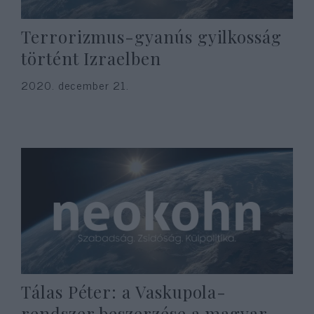
Terrorizmus-gyanús gyilkosság
történt Izraelben
2020. december 21.
Tálas Péter: a Vaskupola-
rendszer beszerzése a magyar