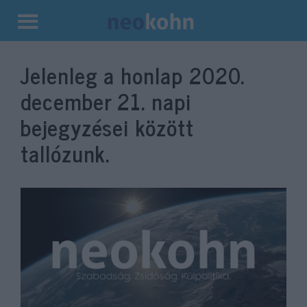
Kilépés
a
Jelenleg a honlap
2020.
tartalomba
december 21.
napi
bejegyzései között
tallózunk.