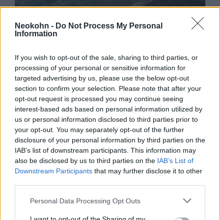
Ganz és Netanjahu megegyeztek
Neokohn -
Do Not Process My Personal
Information
a költségvetés halasztásáról
2020. december 21.
If you wish to opt-out of the sale, sharing to third parties, or
processing of your personal or sensitive information for
targeted advertising by us, please use the below opt-out
section to confirm your selection. Please note that after your
opt-out request is processed you may continue seeing
interest-based ads based on personal information utilized by
us or personal information disclosed to third parties prior to
your opt-out. You may separately opt-out of the further
disclosure of your personal information by third parties on the
IAB’s list of downstream participants. This information may
also be disclosed by us to third parties on the
IAB’s List of
Downstream Participants
that may further disclose it to other
third parties.
Életfogytiglanra ítélték a hallei
Please note that this website/app uses one or more Google
Personal Data Processing Opt Outs
services and may gather and store information including but
zsinagóga elleni merénylet
not limited to your visit or usage behaviour. You may click to
I want to opt-out of the Sharing of my