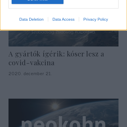
Data Deletion
Data Access
Privacy Policy
A gyártók ígérik: kóser lesz a
covid-vakcina
2020. december 21.