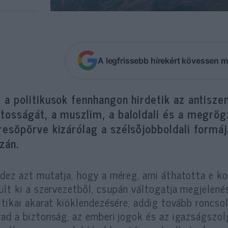
A legfrissebb hírekért kövessen m
 a politikusok fennhangon hirdetik az antisze
tosságát, a muszlim, a baloldali és a megrögz
resöpörve kizárólag a szélsőjobboldali formáj
zán.
dez azt mutatja, hogy a méreg, ami áthatotta e ko
ült ki a szervezetből, csupán váltogatja megjelenés
itikai akarat kiöklendezésére, addig tovább roncsol
ad a biztonság, az emberi jogok és az igazságszolg