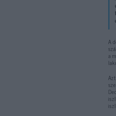
A d
szá
a m
lak
Azt
sze
Dec
isz
isz