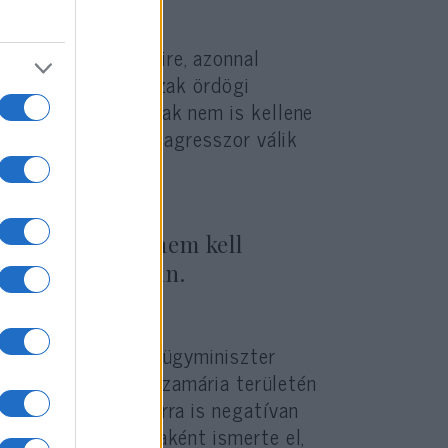
r mérni ellenségeire, azonnal
ssen véget az erőszak ördögi
 hogy ha a zsidóknak nem is kellene
jó okuk van rá. Az agresszor válik
tő ereje van, nem kell
gyűlölet számain.
Pompeo amerikai külügyminiszter
eteken, azaz Júdea-Szamária területén
özi jogba, ahogy arra is negatívan
et Izrael fővárosaként ismerte el,