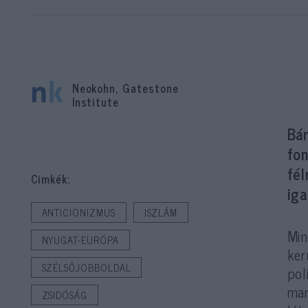
Neokohn, Gatestone
Institute
Bár
fon
fél
Cimkék:
iga
ANTICIONIZMUS
ISZLÁM
Min
NYUGAT-EURÓPA
ker
SZÉLSŐJOBBOLDAL
pol
mar
ZSIDÓSÁG