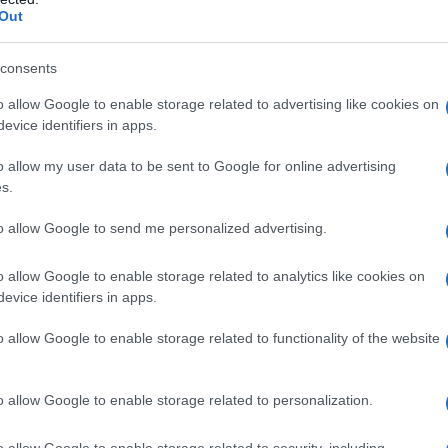
Out
pedig Izrael megtámadása esetén válaszcsapást me
consents
szólítják, hogy „gyakoroljon önmérsékletet” és „ve
ének.” Bizonyos módon azt az üzenetet közvetítik,
o allow Google to enable storage related to advertising like cookies on
evice identifiers in apps.
 lenniük, azoknak, akik megtámadják őket, végül is 
ozattá.
o allow my user data to be sent to Google for online advertising
s.
to allow Google to send me personalized advertising.
A kimondott szónak azonban mindig terem
tehát csodálkozni a növekvő zsidóellenes 
o allow Google to enable storage related to analytics like cookies on
evice identifiers in apps.
o allow Google to enable storage related to functionality of the website
rancia politikai vezetés nem tudta lenyelni Mike 
elentését
, miszerint a vitatott („megszállt”) terül
o allow Google to enable storage related to personalization.
álható zsidó települések léte nem ütközik nemzetk
gált, mikor Donald Trump amerikai elnök Jeruzsálem
o allow Google to enable storage related to security, including