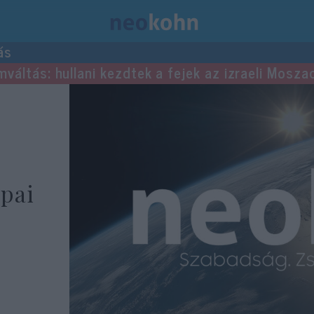
ás
mváltás: hullani kezdtek a fejek az izraeli Mosza
ópai