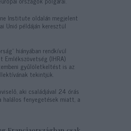
urópai országok polgárai.
ne Institute oldalán megjelent
i Unió példáján keresztül
rság” hiányában rendkívül
zt Emlékszövetség (IHRA)
zembeni gyűlöletkeltést is az
lektívának tekintjük.
iselő, aki családjával 24 órás
a halálos fenyegetések miatt, a
meg Franciaországban csak