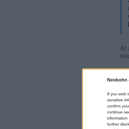
Az 
ret
Neokohn 
If you wish 
sensitive in
confirm you
continue se
information 
Bár
further disc