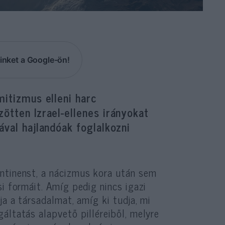
inket a Google-ön!
mitizmus elleni harc
ötten Izrael-ellenes irányokat
ával hajlandóak foglalkozni
ntinenst, a nácizmus kora után sem
i formáit. Amíg pedig nincs igazi
ja a társadalmat, amíg ki tudja, mi
áltatás alapvető pilléreiből, melyre