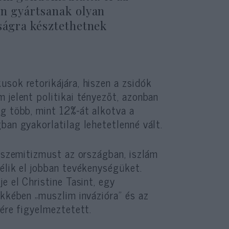
an gyártsanak olyan
ságra késztethetnek
sok retorikájára, hiszen a zsidók
 jelent politikai tényezőt, azonban
eg több, mint 12%-át alkotva a
ban gyakorlatilag lehetetlenné vált.
tiszemitizmust az országban, iszlám
élik el jobban tevékenységüket.
e el Christine Tasint, egy
ikkében „muszlim invázióra” és az
gére figyelmeztetett.