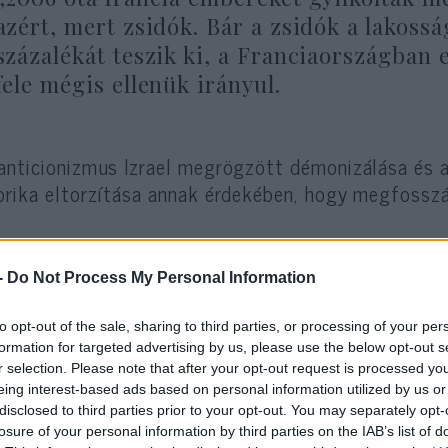
azért, mert zsidók. Bár a zsidók a lakoss
százalékát teszik ki, a Franciaországban e
fele mégis ellenük irányul.
anticionizmus Izrael megrögzött démonizálása és az
orika eltorzítása annak érdekében, hogy megfosszá
-
Do Not Process My Personal Information
Franciaországban most
számít az anticionizmu
to opt-out of the sale, sharing to third parties, or processing of your per
formation for targeted advertising by us, please use the below opt-out s
r selection. Please note that after your opt-out request is processed y
eing interest-based ads based on personal information utilized by us or
disclosed to third parties prior to your opt-out. You may separately opt-
 a francia politikai vezetők szeretik hangoztatni 
losure of your personal information by third parties on the IAB’s list of