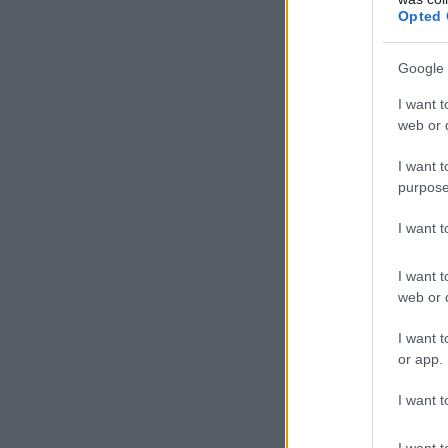
Opted 
Ha 
Google 
fel
kör
I want t
web or d
ott
áld
I want t
purpose
I want 
I want t
web or d
I want t
A f
or app.
kij
I want t
tal
rea
I want t