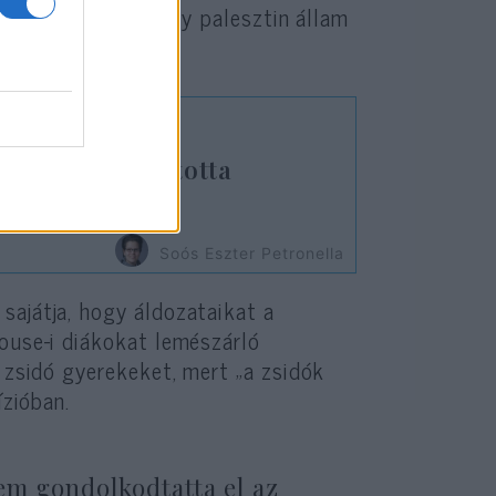
lletve „támogatja egy palesztin állam
a tíz napig tartotta
szágot
Soós Eszter Petronella
sajátja, hogy áldozataikat a
louse-i diákokat lemészárló
t zsidó gyerekeket, mert „a zsidók
ízióban.
em gondolkodtatta el az