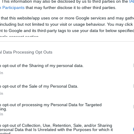
 támadás után, milyen fontos a (jobboldali) antisz
. This information may also be disclosed by us to third parties on the
IA
Participants
that may further disclose it to other third parties.
landóak észrevenni, hogy
 that this website/app uses one or more Google services and may gath
including but not limited to your visit or usage behaviour. You may click 
 to Google and its third-party tags to use your data for below specifi
a 2006 óta megölt vagy inzultált francia
ogle consent section.
muszlim antiszemiták áldozata volt.
l Data Processing Opt Outs
ordítják a fejüket továbbá attól a ténytől is, hogy
o opt-out of the Sharing of my personal data.
In
oldali antiszemitizmus, ami gyakran az anticionizm
jesztéséhez.
o opt-out of the Sale of my Personal Data.
In
záállásukra némileg magyarázatot adhat, hogy mind
to opt-out of processing my Personal Data for Targeted
ncia főáramú média hasonló módon démonizálja Izrae
ing.
In
t egy alapjaiban gonosz nemzetet, kinek katonái „n
bokat, és az általuk „törvénytelenül bitorolt” terü
o opt-out of Collection, Use, Retention, Sale, and/or Sharing
ersonal Data that Is Unrelated with the Purposes for which it
yetlenül megfosztják” mindentől.
lected.