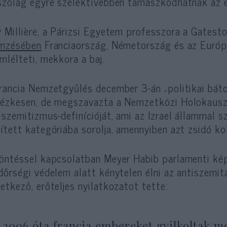
szólag egyre szelektívebben támaszkodhatnak az e
 Millière, a Párizsi Egyetem professzora a Gatesto
emzésében
Franciaország, Németország és az Európa
mlélteti, mekkora a baj.
rancia Nemzetgyűlés december 3-án „politikai báto
ézkesen, de megszavazta a Nemzetközi Holokaus
iszemitizmus-definícióját, ami az Izrael állammal s
ített kategóriába sorolja, amennyiben azt zsidó kol
öntéssel kapcsolatban Meyer Habib parlamenti képv
dőrségi védelem alatt kénytelen élni az antiszemit
etkező, erőteljes nyilatkozatot tette:
„2006 óta francia embereket gyilkoltak 