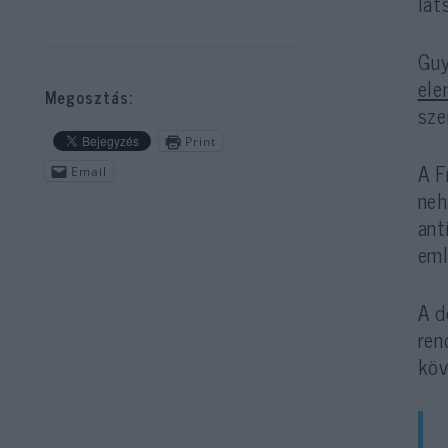
lát
Guy
el
Megosztás:
sze
Print
A F
Email
neh
ant
eml
A d
ren
köv