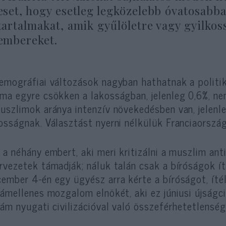
eset, hogy esetleg legközelebb óvatosabb
tartalmakat, amik gyűlöletre vagy gyilkos
embereket.
emográfiai változások nagyban hathatnak a politiku
ma egyre csökken a lakosságban, jelenleg 0,6%, nem
uszlimok aránya intenzív növekedésben van, jelenl
osságnak. Választást nyerni nélkülük Franciaország
 a néhány embert, aki meri kritizálni a muszlim an
rvezetek támadják; náluk talán csak a bíróságok ít
ember 4-én egy ügyész arra kérte a bíróságot, ítélj
lámellenes mozgalom elnökét, aki ez júniusi újságc
lám nyugati civilizációval való összeférhetetlensé