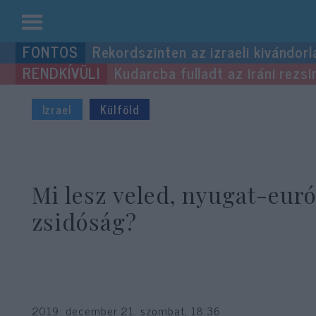
Kilépés
Rekordszinten az izraeli kivándorl
a
Kudarcba fulladt az iráni rezsi
tartalomba
Izrael
Külföld
Mi lesz veled, nyugat-eur
zsidóság?
2019. december 21. szombat, 18:36