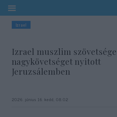
Kilépés
a
Izrael
tartalomba
Izrael muszlim szövetsége
nagykövetséget nyitott
Jeruzsálemben
2026. június 16. kedd, 08:02