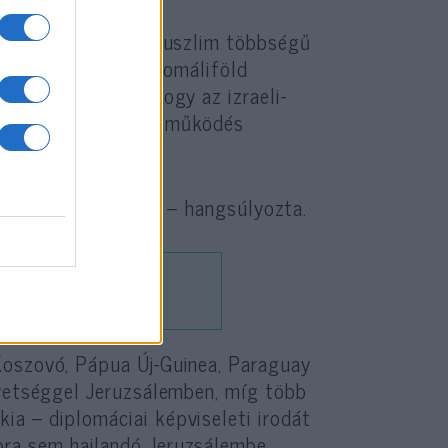
, valamint számos muszlim többségű
ták azt is, hogy Szomáliföld
r kijelentette, hogy az izraeli-
adályozni az együttműködés
nak sikerrel járni” – hangsúlyozta.
Koszovó, Pápua Új-Guinea, Paraguay
övetséggel Jeruzsálemben, míg több
a – diplomáciai képviseleti irodát
bra sem hajlandó Jeruzsálembe