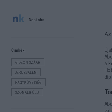
Neokohn
Az
Úja
Cimkék:
Abd
a k
GIDEON SZÁÁR
Hot
JERUZSÁLEM
dip
NAGYKÖVETSÉG
Tö
SZOMÁLIFÖLD
Abd
vál