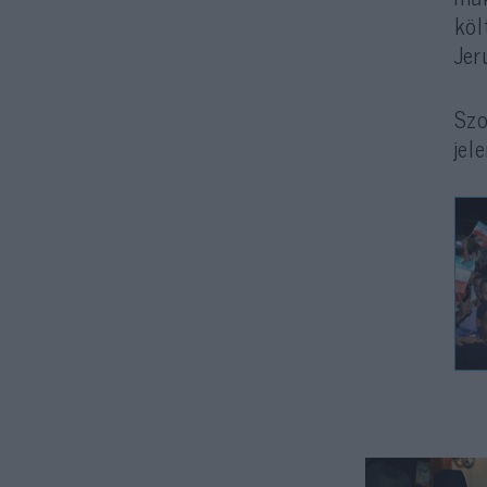
köl
Jer
Sz
jel