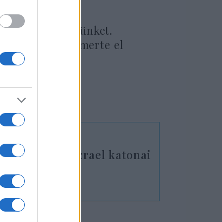
y lássanak bennünket.
yetlen ország ismerte el
ön az IDF? – Izrael katonai
n
váltott ki