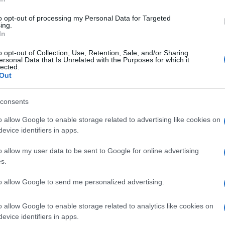
to opt-out of processing my Personal Data for Targeted
ing.
„Mindössze egyetlen dolgot kértünk: hog
In
Egyetlen ország volt hajlandó erre, és eg
o opt-out of Collection, Use, Retention, Sale, and/or Sharing
Szomáliföldet: Izrael állama és népe”
ersonal Data that Is Unrelated with the Purposes for which it
lected.
Out
ondta.
consents
o allow Google to enable storage related to advertising like cookies on
evice identifiers in apps.
o allow my user data to be sent to Google for online advertising
Mire készül Szomáliföld
s.
bázist építhet Afrikába
to allow Google to send me personalized advertising.
o allow Google to enable storage related to analytics like cookies on
rael döntése jelentős nemzetközi kritikát 
evice identifiers in apps.