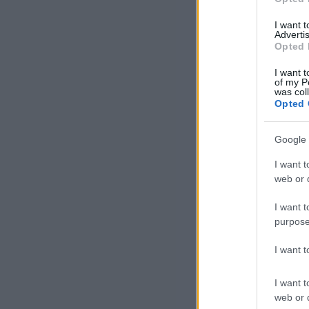
I want 
Advertis
Opted 
I want t
of my P
was col
Opted 
– m
Google 
I want t
web or d
I want t
purpose
I want 
I want t
Iz
web or d