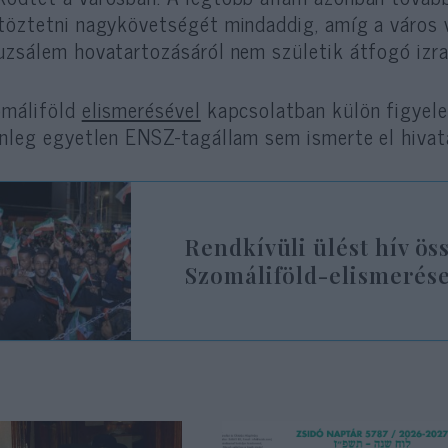
töztetni nagykövetségét mindaddig, amíg a város 
uzsálem hovatartozásáról nem születik átfogó izra
omáliföld
elismerésével
kapcsolatban külön figyele
enleg egyetlen ENSZ-tagállam sem ismerte el hiva
Rendkívüli ülést hív ös
Szomáliföld-elismerése