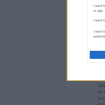
I want t
Az 
or app.
ors
I want t
Jer
szo
I want t
fej
authenti
„So
Jel
és 
ors
műk