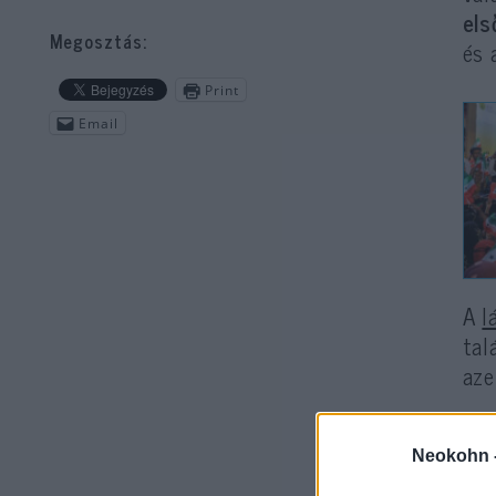
els
Megosztás:
és 
Print
Email
A
l
tal
aze
Neokohn 