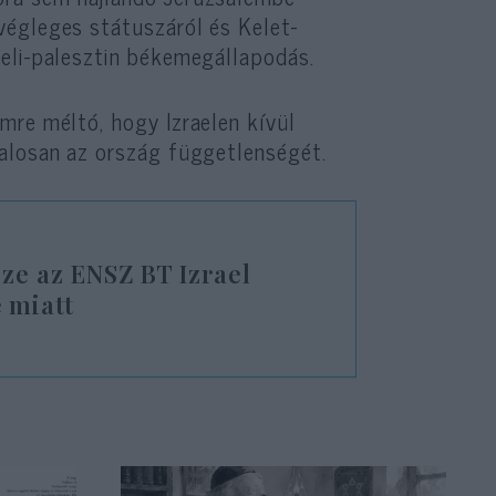
végleges státuszáról és Kelet-
eli-palesztin békemegállapodás.
mre méltó, hogy Izraelen kívül
talosan az ország függetlenségét.
sze az ENSZ BT Izrael
 miatt