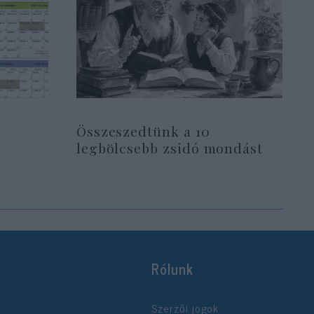
Összeszedtünk a 10
legbölcsebb zsidó mondást
Rólunk
Szerzői jogok