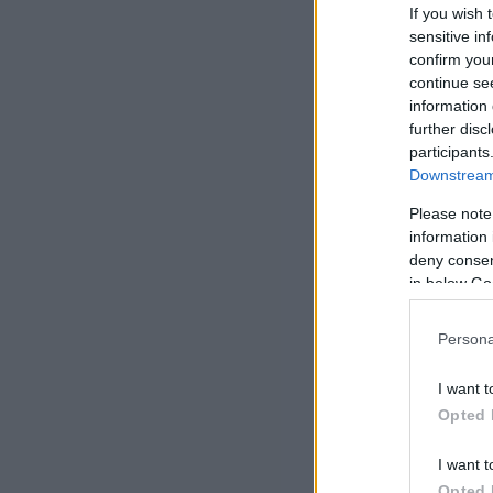
If you wish 
sensitive in
confirm you
– m
continue se
information 
nag
further disc
participants
Downstream 
Please note
information 
deny consent
Vas
in below Go
rez
Persona
tám
meg
I want t
Opted 
Hoz
vil
I want t
Opted 