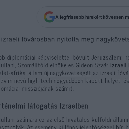
A legfrissebb hírekért kövessen m
 izraeli fővárosban nyitotta meg nagykövet
bb diplomáciai képviselettel bővült
Jeruzsálem
: 
ullahi, Szomáliföld elnöke és Gideon Szaár
izrael
i
elet-afrikai állam
új nagykövetségét
az izraeli főv
zvim nevű high-tech negyedében kapott helyet, és
lomáciai missziójának számít.
rténelmi látogatás Izraelben
ullahi számára ez az első hivatalos külföldi állam
asztották. Az esemény különös jelentőséggel bír, 