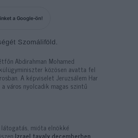
inket a Google-ön!
ségét Szomáliföld.
hétfőn Abdirahman Mohamed
 külügyminiszter közösen avatta fel
árosban. A képviselet Jeruzsálem Har
 a város nyolcadik magas szintű
i látogatás, mióta elnökké
hiszen
Izrael tavaly decemberben