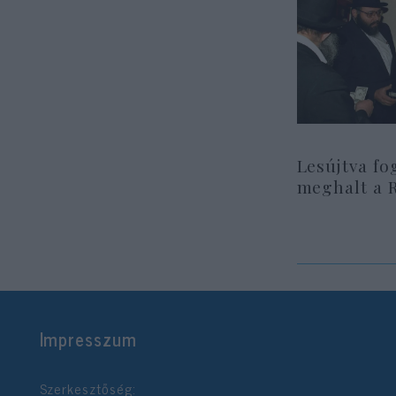
Lesújtva fo
meghalt a 
Impresszum
Szerkesztőség: