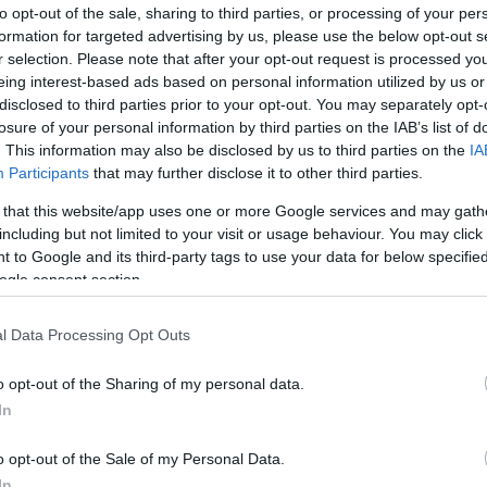
to opt-out of the sale, sharing to third parties, or processing of your per
formation for targeted advertising by us, please use the below opt-out s
r selection. Please note that after your opt-out request is processed y
ondta az izraeli külügyminiszter, aki történelmi j
eing interest-based ads based on personal information utilized by us or
disclosed to third parties prior to your opt-out. You may separately opt-
ykövetség megnyitását.
losure of your personal information by third parties on the IAB’s list of
. This information may also be disclosed by us to third parties on the
IA
Participants
that may further disclose it to other third parties.
 that this website/app uses one or more Google services and may gath
including but not limited to your visit or usage behaviour. You may click 
 to Google and its third-party tags to use your data for below specifi
árnap Abdullahi találkozott Jichák Herzog államfőv
ogle consent section.
idencián. A szomáliföldi vezető hangsúlyozta, hogy 
l Data Processing Opt Outs
ogatását. „Izrael részese lett nemzetünk diplomác
határozó pillanatának, és ezt a gesztust nagyra é
o opt-out of the Sharing of my personal data.
In
zátette, hogy Szomáliföld az elmúlt 35 évben fo
ág vezető országaival, de elismerés helyett többny
o opt-out of the Sale of my Personal Data.
In