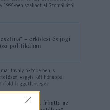
ly 1991-ben szakadt el Szomáliától,
esztina” – erkölcsi és jogi
özi politikában
s már tavaly októberben is
ztetésen, vagyis két hónappal
áliföld függetlenségét.
 népével együtt írhatta az
apcsolatok történetében”