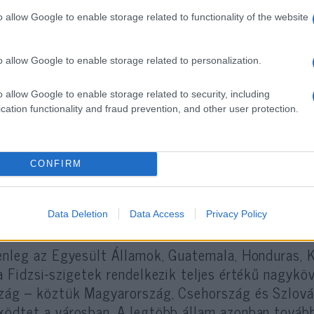
o allow Google to enable storage related to functionality of the website
elismerést elítélte többek között az Afrikai Unió
zág is. Ezek az államok közös nyilatkozatban bírál
o allow Google to enable storage related to personalization.
uzsálemben nyitott nagykövetséget. Szaár ugyanakko
máliföldi kapcsolatok ellenzői nem fogják megak
o allow Google to enable storage related to security, including
lődését.
cation functionality and fraud prevention, and other user protection.
kan próbálják aláásni ezt a kapcsolatot, de nem fog
CONFIRM
Data Deletion
Data Access
Privacy Policy
enleg az Egyesült Államok, Guatemala, Honduras, 
a Fidzsi-szigetek rendelkezik teljes értékű nagyk
zág – köztük Magyarország, Csehország és Szlováki
ödtet a városban. A legtöbb állam azonban továb