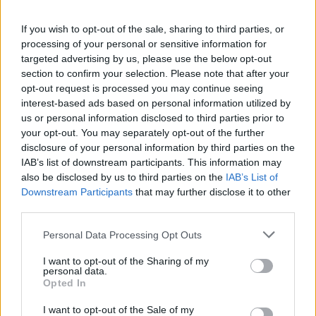
If you wish to opt-out of the sale, sharing to third parties, or
Hat héten belül tisztújítást
processing of your personal or sensitive information for
tartanak a Likudban
targeted advertising by us, please use the below opt-out
section to confirm your selection. Please note that after your
2019. november 25.
opt-out request is processed you may continue seeing
interest-based ads based on personal information utilized by
us or personal information disclosed to third parties prior to
your opt-out. You may separately opt-out of the further
disclosure of your personal information by third parties on the
IAB’s list of downstream participants. This information may
also be disclosed by us to third parties on the
IAB’s List of
Downstream Participants
that may further disclose it to other
third parties.
Please note that this website/app uses one or more Google
Personal Data Processing Opt Outs
services and may gather and store information including but
not limited to your visit or usage behaviour. You may click to
I want to opt-out of the Sharing of my
personal data.
grant or deny consent to Google and its third-party tags to
Opted In
use your data for below specified purposes in below Google
Nagyra értékelte a Barbie-dal
consent section.
I want to opt-out of the Sale of my