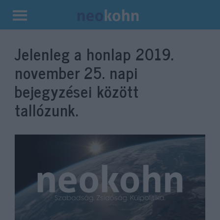
Kilépés
a
Jelenleg a honlap
2019.
tartalomba
november 25.
napi
bejegyzései között
tallózunk.