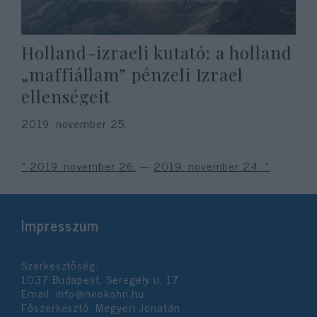
Holland-izraeli kutató: a holland
„maffiállam” pénzeli Izrael
ellenségeit
2019. november 25.
« 2019. november 26.
---
2019. november 24. »
Impresszum
Szerkesztőség:
1037 Budapest, Seregély u. 17.
Email:
info@neokohn.hu
Főszerkesztő: Megyeri Jonatán