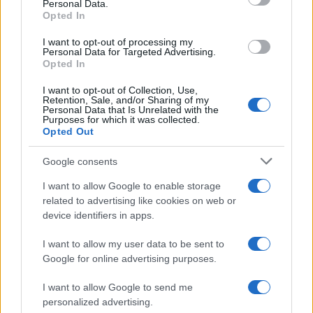
„náci verzióját” egy argentin
Personal Data.
Opted In
tanár
I want to opt-out of processing my
2019. november 25.
Personal Data for Targeted Advertising.
Opted In
I want to opt-out of Collection, Use,
Retention, Sale, and/or Sharing of my
Personal Data that Is Unrelated with the
Purposes for which it was collected.
Opted Out
Google consents
I want to allow Google to enable storage
related to advertising like cookies on web or
device identifiers in apps.
I want to allow my user data to be sent to
Megvan az első nő, aki pilótaként
Google for online advertising purposes.
ülhetett versenyautóba Szaúd-
I want to allow Google to send me
Arábiában
personalized advertising.