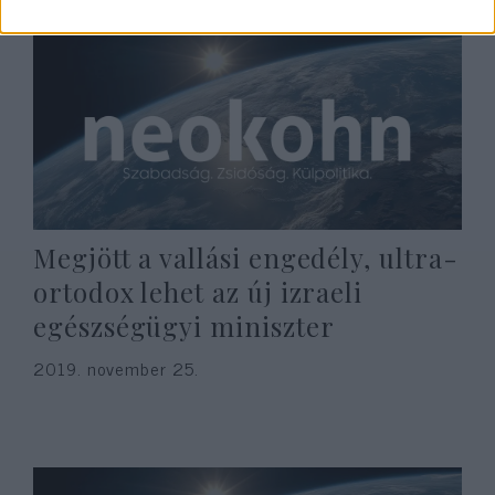
Megjött a vallási engedély, ultra-
ortodox lehet az új izraeli
egészségügyi miniszter
2019. november 25.