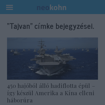
Kilépés
a
“Tajvan”
címke bejegyzései.
tartalomba
450 hajóból álló hadiflotta épül –
így készül Amerika a Kína elleni
háborúra