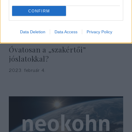
CONFIRM
Data Deletion
Data Access
Privacy Policy
Óvatosan a „szakértői”
jóslatokkal?
2023. február 4.