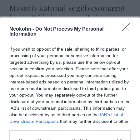
Masszív katonai segélycsomagot
hagyott jóvá az amerikai
képviselőház
Neokohn -
Do Not Process My Personal
Information
2024. április 21.
If you wish to opt-out of the sale, sharing to third parties, or
processing of your personal or sensitive information for
targeted advertising by us, please use the below opt-out
section to confirm your selection. Please note that after your
opt-out request is processed you may continue seeing
interest-based ads based on personal information utilized by
us or personal information disclosed to third parties prior to
your opt-out. You may separately opt-out of the further
disclosure of your personal information by third parties on the
IAB’s list of downstream participants. This information may
also be disclosed by us to third parties on the
IAB’s List of
Downstream Participants
that may further disclose it to other
third parties.
Segítené-e Amerika Tajvant, ha
Please note that this website/app uses one or more Google