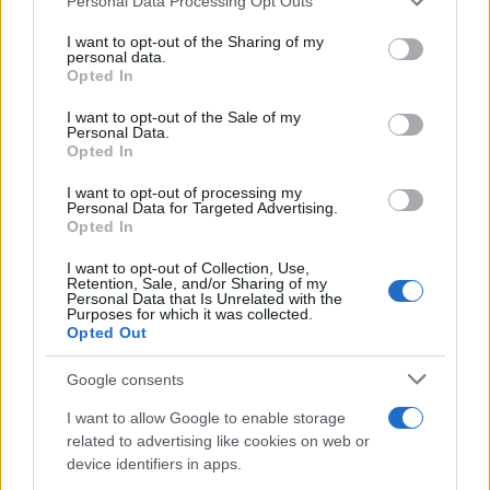
Kína megszállná azt?
Personal Data Processing Opt Outs
services and may gather and store information including but
2023. október 5.
not limited to your visit or usage behaviour. You may click to
I want to opt-out of the Sharing of my
personal data.
grant or deny consent to Google and its third-party tags to
Opted In
use your data for below specified purposes in below Google
consent section.
I want to opt-out of the Sale of my
Personal Data.
Opted In
I want to opt-out of processing my
Personal Data for Targeted Advertising.
Opted In
I want to opt-out of Collection, Use,
Retention, Sale, and/or Sharing of my
Personal Data that Is Unrelated with the
Purposes for which it was collected.
Opted Out
Az amerikai fegyveripar kész
Google consents
megvédeni Tajvant
I want to allow Google to enable storage
2023. május 3.
related to advertising like cookies on web or
device identifiers in apps.