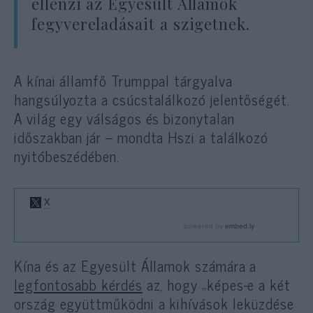
ellenzi az Egyesült Államok
fegyvereladásait a szigetnek.
A kínai államfő Trumppal tárgyalva
hangsúlyozta a csúcstalálkozó jelentőségét.
A világ egy válságos és bizonytalan
időszakban jár – mondta Hszi a találkozó
nyitóbeszédében.
Kína és az Egyesült Államok számára a
legfontosabb kérdés
az, hogy „képes-e a két
ország együttműködni a kihívások leküzdése