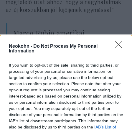
megfelelő utat ahhoz, hogy a nagyhatalmak
az új korszakban jól kijöjjenek egymással.”
Marco Rubio amerikai
külügyminiszter geopolitikai
Neokohn -
Do Not Process My Personal
szempontból Kínát nevezte
Information
országa legnagyobb kihívásának.
If you wish to opt-out of the sale, sharing to third parties, or
processing of your personal or sensitive information for
targeted advertising by us, please use the below opt-out
Ugyanakkor ez „a legfontosabb kapcsolat,
section to confirm your selection. Please note that after your
amelyet ápolnunk kell” – nyilatkozta a Fox
opt-out request is processed you may continue seeing
News csatornának az Air Force One
interest-based ads based on personal information utilized by
us or personal information disclosed to third parties prior to
kormányzati repülőgépen, Kína felé tartva.
your opt-out. You may separately opt-out of the further
disclosure of your personal information by third parties on the
IAB’s list of downstream participants. This information may
A pekingi találkozó az első olyan látogatás,
also be disclosed by us to third parties on the
IAB’s List of
amelyet egy amerikai elnök Kínában tesz,