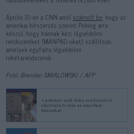
Április 10-én a CNN arról
számolt be
, hogy az
amerikai hírszerzés szerint Peking arra
készül, hogy Iránnak kézi légvédelmi
rendszereket (MANPAD-okat) szállítson,
amelyek egyfajta légvédelmi
rakétarendszerek.
Fotó: Brendan SMIALOWSKI / AFP
A pekingi-szál: Kína segítségével
rakétázta le Irán az amerikai
bázisokat