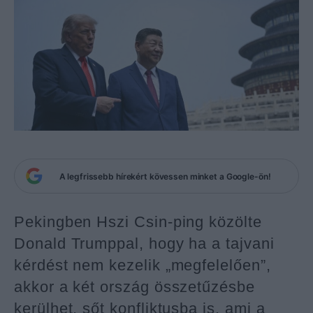
A legfrissebb hírekért kövessen minket a Google-ön!
Pekingben Hszi Csin-ping közölte
Donald Trumppal, hogy ha a tajvani
kérdést nem kezelik „megfelelően”,
akkor a két ország összetűzésbe
kerülhet, sőt konfliktusba is, ami a