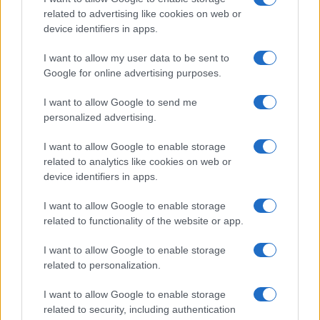
hogy elrejtsék a fegyverek eredetét.
related to advertising like cookies on web or
device identifiers in apps.
I want to allow my user data to be sent to
A cikk szerint az Egyesült
Google for online advertising purposes.
Államok olyan hírszerzési
információkat gyűjtött, amelyek
I want to allow Google to send me
personalized advertising.
arra utalnak, hogy kínai
vállalatok tárgyalásokat
I want to allow Google to enable storage
related to analytics like cookies on web or
folytattak iráni tisztviselőkkel
device identifiers in apps.
fegyvereladásokról.
I want to allow Google to enable storage
related to functionality of the website or app.
Egyelőre nem világos, hogy
szállítottak-e
I want to allow Google to enable storage
már fegyvereket, illetve hány eladást hagytak
related to personalization.
jóvá a kínai hatóságok; a NYT szerint az
I want to allow Google to enable storage
ügyről tájékoztatott amerikai tisztviselők
related to security, including authentication