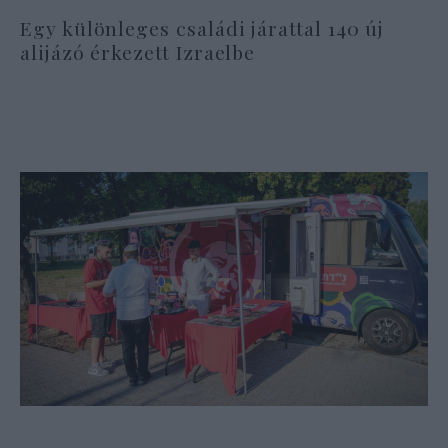
Egy különleges családi járattal 140 új
alijázó érkezett Izraelbe