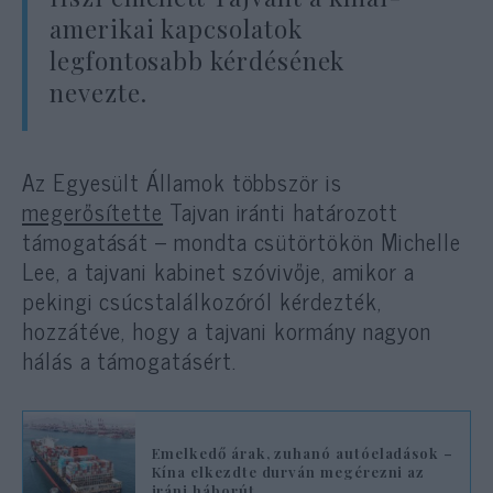
amerikai kapcsolatok
legfontosabb kérdésének
nevezte.
Az Egyesült Államok többször is
megerősítette
Tajvan iránti határozott
támogatását – mondta csütörtökön Michelle
Lee, a tajvani kabinet szóvivője, amikor a
pekingi csúcstalálkozóról kérdezték,
hozzátéve, hogy a tajvani kormány nagyon
hálás a támogatásért.
Emelkedő árak, zuhanó autóeladások –
Kína elkezdte durván megérezni az
iráni háborút