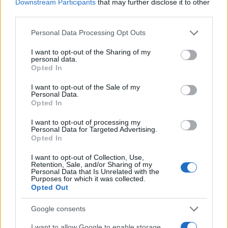
Downstream Participants
that may further disclose it to other
mióta Trump előző elnöki ciklusa alatt, 2017-
third parties.
ben utoljára járt ott.
Please note that this website/app uses one or more Google
Personal Data Processing Opt Outs
services and may gather and store information including but
not limited to your visit or usage behaviour. You may click to
I want to opt-out of the Sharing of my
personal data.
grant or deny consent to Google and its third-party tags to
Opted In
Kína titkai: ősi bölcsességtől a modern
use your data for below specified purposes in below Google
hatalomig – interjú Dr. Salát
consent section.
Gergellyel
I want to opt-out of the Sale of my
Personal Data.
Opted In
NYT: Kína titkos iráni
I want to opt-out of processing my
Personal Data for Targeted Advertising.
fegyvereladásra készül
Opted In
I want to opt-out of Collection, Use,
Közben a The New York Times amerikai
Retention, Sale, and/or Sharing of my
Personal Data that Is Unrelated with the
tisztviselőkre hivatkozva azt
jelentette
, hogy
Purposes for which it was collected.
kínai vállalatok titkos fegyvereladásokat
Opted Out
terveztek Iránnak. A fegyvereket más
Google consents
országokon keresztül szállították volna,
I want to allow Google to enable storage