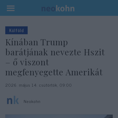
Kilépés
a
tartalomba
Külföld
Kínában Trump
barátjának nevezte Hszit
– ő viszont
megfenyegette Amerikát
2026. május 14. csütörtök, 09:00
Neokohn