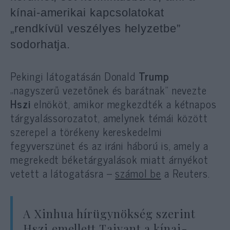
kínai-amerikai kapcsolatokat
„rendkívül veszélyes helyzetbe”
sodorhatja.
Pekingi látogatásán Donald
Trump
„nagyszerű vezetőnek és barátnak” nevezte
Hszi
elnököt, amikor megkezdték a kétnapos
tárgyalássorozatot, amelynek témái között
szerepel a törékeny kereskedelmi
fegyverszünet és az iráni háború is, amely a
megrekedt béketárgyalások miatt árnyékot
vetett a látogatásra –
számol be
a Reuters.
A Xinhua hírügynökség szerint
Hszi emellett Tajvant a kínai-