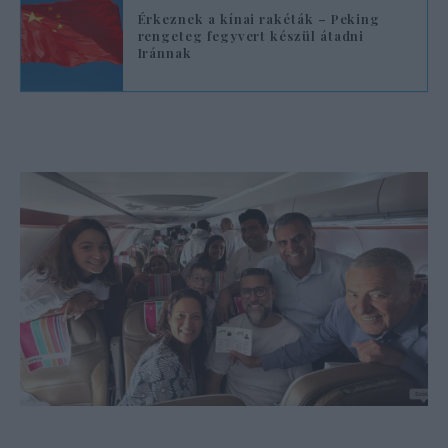
Érkeznek a kínai rakéták – Peking
rengeteg fegyvert készül átadni
Iránnak