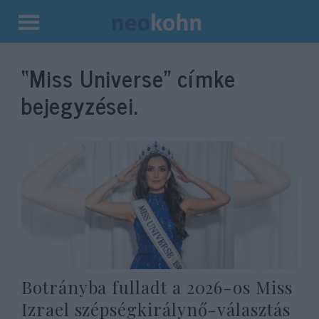
Kilépés
a
“Miss Universe”
címke
tartalomba
bejegyzései.
Botrányba fulladt a 2026-os Miss
Izrael szépségkirálynő-választás