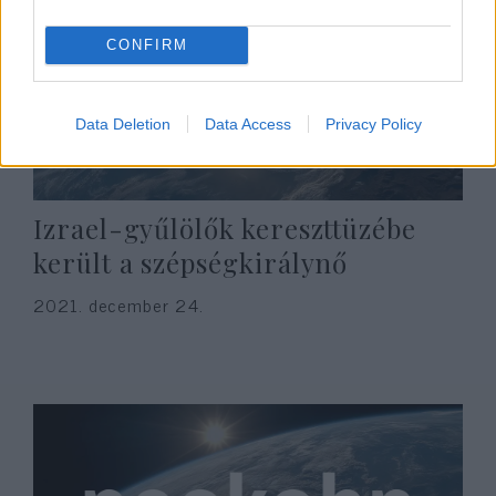
CONFIRM
Data Deletion
Data Access
Privacy Policy
Izrael-gyűlölők kereszttüzébe
került a szépségkirálynő
2021. december 24.