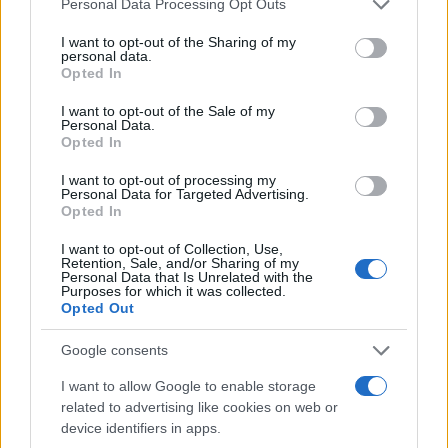
énekest
Personal Data Processing Opt Outs
services and may gather and store information including but
not limited to your visit or usage behaviour. You may click to
I want to opt-out of the Sharing of my
2025. július 15.
personal data.
grant or deny consent to Google and its third-party tags to
Opted In
use your data for below specified purposes in below Google
consent section.
I want to opt-out of the Sale of my
Personal Data.
Opted In
I want to opt-out of processing my
Personal Data for Targeted Advertising.
Opted In
I want to opt-out of Collection, Use,
Retention, Sale, and/or Sharing of my
Personal Data that Is Unrelated with the
Purposes for which it was collected.
Opted Out
Több mint 70 év után megszűnik
Google consents
a Miss Izrael szépségverseny
I want to allow Google to enable storage
related to advertising like cookies on web or
2022. november 14.
device identifiers in apps.