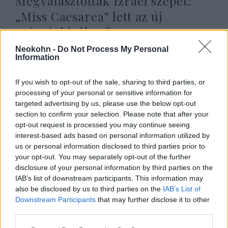
Megválasztották Izrael szépét:
„Miss Caesarea” lett az új
szépségkirálynő
Neokohn -
Do Not Process My Personal
2025. július 22.
Information
If you wish to opt-out of the sale, sharing to third parties, or
processing of your personal or sensitive information for
targeted advertising by us, please use the below opt-out
section to confirm your selection. Please note that after your
opt-out request is processed you may continue seeing
interest-based ads based on personal information utilized by
us or personal information disclosed to third parties prior to
your opt-out. You may separately opt-out of the further
disclosure of your personal information by third parties on the
IAB’s list of downstream participants. This information may
also be disclosed by us to third parties on the
IAB’s List of
Izraeli szépségkirálynő tette
Downstream Participants
that may further disclose it to other
third parties.
helyre a zsidók halálát kívánó
Please note that this website/app uses one or more Google