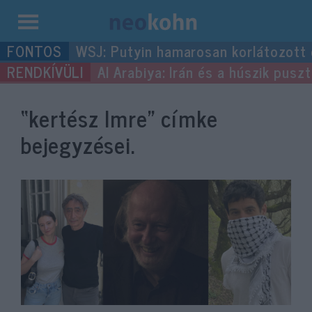
Kilépés
WSJ: Putyin hamarosan korlátozott
a
Al Arabiya: Irán és a húszik pus
tartalomba
“kertész Imre”
címke
bejegyzései.