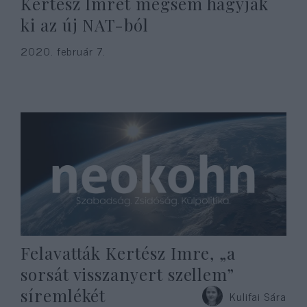
Kertész Imrét mégsem hagyják
ki az új NAT-ból
2020. február 7.
Felavatták Kertész Imre, „a
sorsát visszanyert szellem”
síremlékét
Kulifai Sára