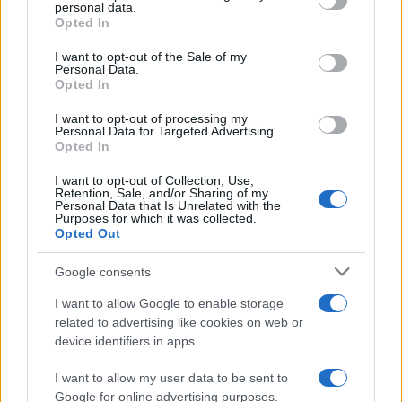
personal data.
grant or deny consent to Google and its third-party tags to
Opted In
use your data for below specified purposes in below Google
consent section.
I want to opt-out of the Sale of my
Personal Data.
Opted In
I want to opt-out of processing my
Personal Data for Targeted Advertising.
Opted In
I want to opt-out of Collection, Use,
Retention, Sale, and/or Sharing of my
Personal Data that Is Unrelated with the
Purposes for which it was collected.
Opted Out
Csillagos ház lett a Kertész Imre
Intézet: ötcsillagos
Google consents
Wallenstein Róbert
I want to allow Google to enable storage
2020. szeptember 15.
related to advertising like cookies on web or
device identifiers in apps.
I want to allow my user data to be sent to
Google for online advertising purposes.