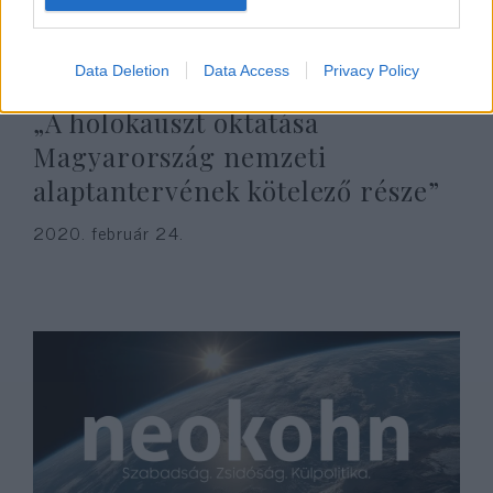
Data Deletion
Data Access
Privacy Policy
„A holokauszt oktatása
Magyarország nemzeti
alaptantervének kötelező része”
2020. február 24.