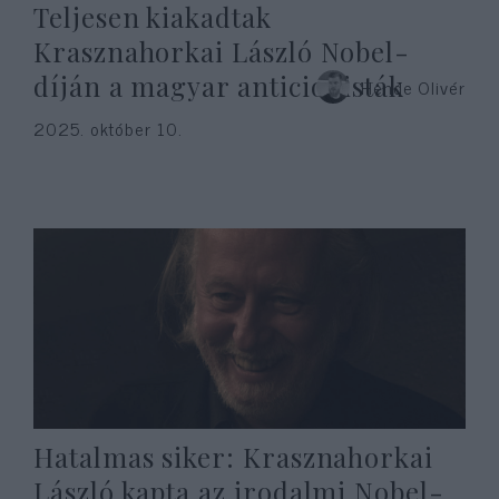
Teljesen kiakadtak
Krasznahorkai László Nobel-
díján a magyar anticionisták
Hende Olivér
2025. október 10.
Hatalmas siker: Krasznahorkai
László kapta az irodalmi Nobel-