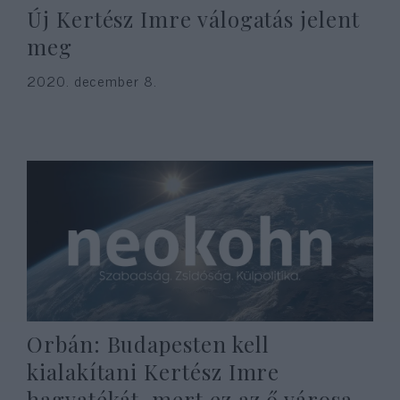
Új Kertész Imre válogatás jelent
meg
2020. december 8.
Orbán: Budapesten kell
kialakítani Kertész Imre
hagyatékát, mert ez az ő városa