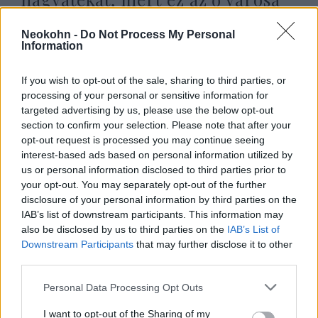
2020. október 10.
Neokohn -
Do Not Process My Personal
Information
If you wish to opt-out of the sale, sharing to third parties, or
processing of your personal or sensitive information for
targeted advertising by us, please use the below opt-out
section to confirm your selection. Please note that after your
opt-out request is processed you may continue seeing
interest-based ads based on personal information utilized by
us or personal information disclosed to third parties prior to
your opt-out. You may separately opt-out of the further
disclosure of your personal information by third parties on the
IAB’s list of downstream participants. This information may
also be disclosed by us to third parties on the
IAB’s List of
Debrecenbe érkezett a Kertész
Downstream Participants
that may further disclose it to other
Imre fiatalkorát bemutató
third parties.
kiállítás
Please note that this website/app uses one or more Google
Personal Data Processing Opt Outs
services and may gather and store information including but
2020. szeptember 30.
not limited to your visit or usage behaviour. You may click to
I want to opt-out of the Sharing of my