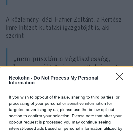
A közlemény idézi Hafner Zoltánt, a Kertész
Imre Intézet kutatási igazgatóját is, aki
szerint
„nem pusztán a végtisztesség,
hanem saját önismeretünk is azt
kívánja, hogy ez a kivételes
Neokohn -
Do Not Process My Personal
életmű a maga teljességében
Information
legyen hozzáférhető. Az író nevét
If you wish to opt-out of the sale, sharing to third parties, or
viselő intézet egyebek mellett
processing of your personal or sensitive information for
ezen célból is szerveződött”.
targeted advertising by us, please use the below opt-out
section to confirm your selection. Please note that after your
opt-out request is processed you may continue seeing
interest-based ads based on personal information utilized by