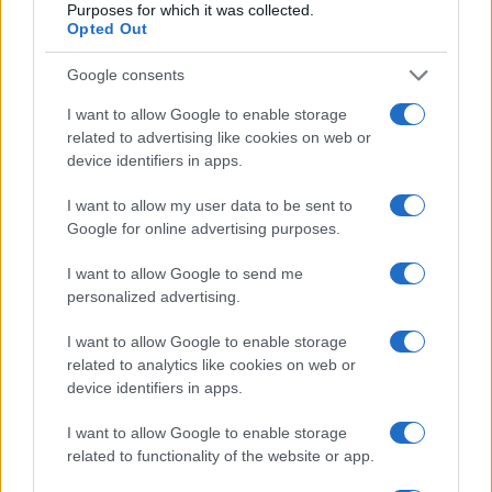
Purposes for which it was collected.
Az október 30-ig megtekinthető kiállítás
Opted Out
látogatói a bemutatott képek és
Google consents
dokumentumok mellett digitális eszközök
segítségével részletesebben is
I want to allow Google to enable storage
megismerkedhetnek Kertész Imre
related to advertising like cookies on web or
device identifiers in apps.
útkeresésének éveivel és betekintést
nyerhetnek a Sorstalanság keletkezésébe is.
I want to allow my user data to be sent to
Google for online advertising purposes.
I want to allow Google to send me
personalized advertising.
Csillagos ház lett a Kertész Imre
Intézet: ötcsillagos
I want to allow Google to enable storage
related to analytics like cookies on web or
device identifiers in apps.
I want to allow Google to enable storage
related to functionality of the website or app.