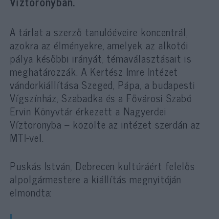
Víztoronyban.
A tárlat a szerző tanulóéveire koncentrál,
azokra az élményekre, amelyek az alkotói
pálya későbbi irányát, témaválasztásait is
meghatározzák. A Kertész Imre Intézet
vándorkiállítása Szeged, Pápa, a budapesti
Vígszínház, Szabadka és a Fővárosi Szabó
Ervin Könyvtár érkezett a Nagyerdei
Víztoronyba – közölte az intézet szerdán az
MTI-vel.
Puskás István, Debrecen kultúráért felelős
alpolgármestere a kiállítás megnyitóján
elmondta: