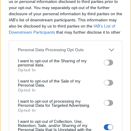
Mint hozzátette, Kertész Imre minden
us or personal information disclosed to third parties prior to
komorsága ellenére egy rendkívüli
your opt-out. You may separately opt-out of the further
disclosure of your personal information by third parties on the
humorérzékkel megáldott tehetség volt,
IAB’s list of downstream participants. This information may
életszerető, renitens és öntörvényű diák, aki
also be disclosed by us to third parties on the
IAB’s List of
közben titokban rendíthetetlenül művelte
Downstream Participants
that may further disclose it to other
önmagát. És ahogy egyszer megjegyezte a
third parties.
legsötétebb ötvenes évek kapcsán:
Please note that this website/app uses one or more Google
Personal Data Processing Opt Outs
services and may gather and store information including but
not limited to your visit or usage behaviour. You may click to
I want to opt-out of the Sharing of my
personal data.
grant or deny consent to Google and its third-party tags to
Opted In
„Nem emlékszem rá, hogy
use your data for below specified purposes in below Google
féltünk volna; húszévesek
consent section.
I want to opt-out of the Sale of my
Personal Data.
voltunk, nem hagytuk
Opted In
tönkretenni a fiatalságunkat”
I want to opt-out of processing my
Personal Data for Targeted Advertising.
Opted In
— idézte fel az író szavait Hafner Zoltán.
I want to opt-out of Collection, Use,
Retention, Sale, and/or Sharing of my
Personal Data that Is Unrelated with the