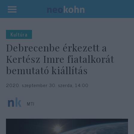
Kilépés
a
tartalomba
Kultúra
Debrecenbe érkezett a
Kertész Imre fiatalkorát
bemutató kiállítás
2020. szeptember 30. szerda, 14:00
MTI