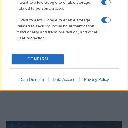
I want to allow Google to enable storage
related to personalization.
I want to allow Google to enable storage
related to security, including authentication
functionality and fraud prevention, and other
user protection.
CONFIRM
A vallásos zsidók csak így repülnek egyik
Data Deletion
Data Access
Privacy Policy
országból a másikba