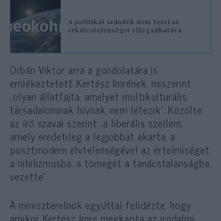
A politikai szándék nem teszi az
erkölcstelenséget elfogadhatóvá
Orbán Viktor arra a gondolatára is
emlékeztetett Kertész Imrének, miszerint
„olyan állatfajta, amelyet multikulturális
társadalomnak hívnak, nem létezik”. Közölte:
az író szavai szerint „a liberális szellem,
amely eredetileg a legjobbat akarta, a
posztmodern elvtelenségével az értelmiséget
a nihilizmusba, a tömeget a tanácstalanságba
vezette”.
A miniszterelnök egyúttal felidézte, hogy
amikor Kertész Imre megkapta az irodalmi