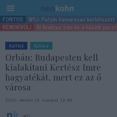
Kilépés
WSJ: Putyin hamarosan korlátozott
a
Al Arabiya: Irán és a húszik pus
tartalomba
Külföld
Kultúra
Orbán: Budapesten kell
kialakítani Kertész Imre
hagyatékát, mert ez az ő
városa
2020. október 10. szombat, 12:48
MTI