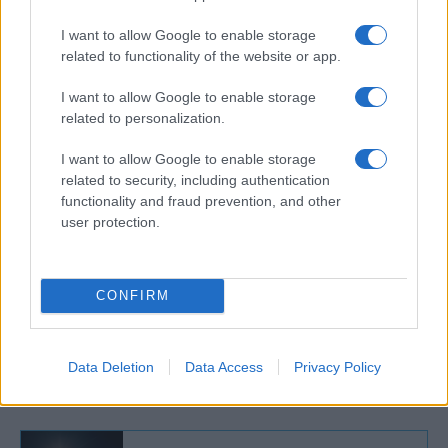
bruttó 762 millió forintért vásárolta meg a
Fővárosi Önkormányzattól, majd bruttó 2
I want to allow Google to enable storage
milliárd forintból újította fel. Az intézmény a
related to functionality of the website or app.
névadó Nobel-díjas író életművének feltárása
I want to allow Google to enable storage
mellett Arthur Koestler, Petri György és
related to personalization.
Pilinszky János hagyatékrészeit, valamint
Sziveri János teljes hagyatékát is gondozza.
I want to allow Google to enable storage
related to security, including authentication
functionality and fraud prevention, and other
A Kertész Imre Intézet az íróval folytatott
user protection.
tárgyalások, majd az özvegyével kötött
megállapodás értelmében 2017 januárjában
kezdte meg működését, azzal a céllal, hogy
CONFIRM
Kertész Imre máshol el nem helyezett
hagyatékát őrizze, feltárja és publikálja,
Data Deletion
Data Access
Privacy Policy
valamint az alkotó szellemi örökségét ápolja.