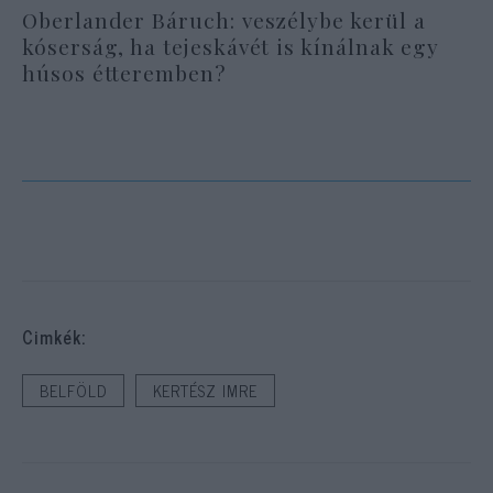
Oberlander Báruch: veszélybe kerül a
kóserság, ha tejeskávét is kínálnak egy
húsos étteremben?
Cimkék:
BELFÖLD
KERTÉSZ IMRE