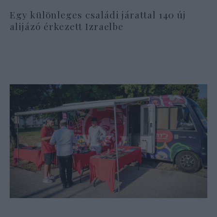
Egy különleges családi járattal 140 új
alijázó érkezett Izraelbe