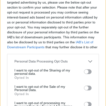
ugyanis nem lehet korlátok közé
targeted advertising by us, please use the below opt-out
section to confirm your selection. Please note that after your
szorítani — jelentette ki Orbán
opt-out request is processed you may continue seeing
Viktor.
interest-based ads based on personal information utilized by
us or personal information disclosed to third parties prior to
your opt-out. You may separately opt-out of the further
disclosure of your personal information by third parties on the
Szélesebb közönség és társművészeti
IAB’s list of downstream participants. This information may
programok
also be disclosed by us to third parties on the
IAB’s List of
Downstream Participants
that may further disclose it to other
third parties.
Schmidt Mária, az intézményt működtető
Please note that this website/app uses one or more Google
Közép- és Kelet-európai Történelem és
Personal Data Processing Opt Outs
services and may gather and store information including but
Társadalom Kutatásáért Közalapítvány
not limited to your visit or usage behaviour. You may click to
I want to opt-out of the Sharing of my
főigazgatója elmondta: három évvel ezelőtt
personal data.
grant or deny consent to Google and its third-party tags to
Opted In
merült fel az a gondolat, hogy Kertész Imre
use your data for below specified purposes in below Google
consent section.
hagyatékának máshol nem őrzött részét saját
I want to opt-out of the Sale of my
Personal Data.
intézményben dolgozzák fel. Beszámolója
Opted In
szerint Orbán Viktor az első pillanattól
I want to opt-out of processing my