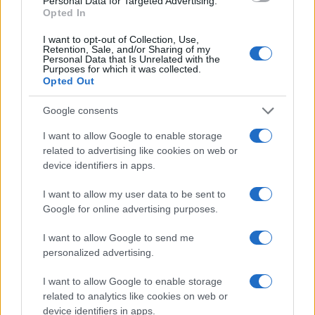
támogatta ezt az elképzelést.
Personal Data for Targeted Advertising.
Opted In
I want to opt-out of Collection, Use,
Retention, Sale, and/or Sharing of my
Schmidt Mária elmondása
Personal Data that Is Unrelated with the
Purposes for which it was collected.
szerint a Kertész Imre Intézet a
Opted Out
kutatók mellett a szélesebb
Google consents
közönséget is várja irodalmi és
I want to allow Google to enable storage
társművészeti programokkal, de
related to advertising like cookies on web or
kutatói és fordítói
device identifiers in apps.
ösztöndíjprogramokat is
I want to allow my user data to be sent to
rendszeresen hirdet.
Google for online advertising purposes.
I want to allow Google to send me
personalized advertising.
A Kertész Imre Intézetnek otthont adó,
Benczúr utca 46. szám alatti, elhanyagolt
I want to allow Google to enable storage
állapotú, szecessziós villát a közalapítvány
related to analytics like cookies on web or
device identifiers in apps.