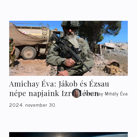
Amichay Éva: Jákob és Ézsau
népe napjaink Izraelében
Amichay Mihály Éva
2024. november 30.