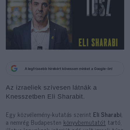
A legfrissebb hírekért kövessen minket a Google-ön!
Az izraeliek szívesen látnák a
Knesszetben Eli Sharabit.
Egy közvélemény-kutatás szerint
Eli Sharabi
,
a nemrég Budapesten
könyvbemutatót
tartó,
illetve lapunknak
interjút
adó volt izraeli túsz