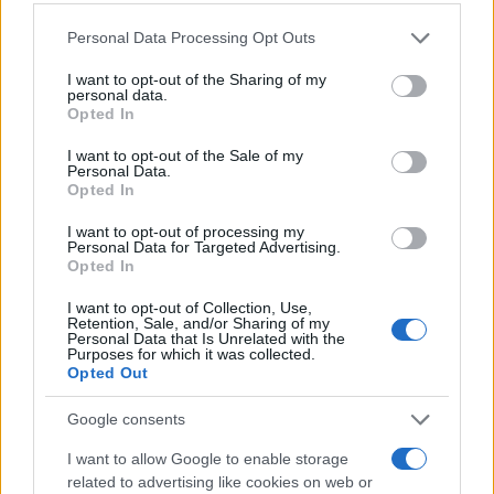
hangosan kritizálta Netanjahu
Please note that this website/app uses one or more Google
Personal Data Processing Opt Outs
miniszterelnököt a túszokkal kapcsolatban.
services and may gather and store information including but
Izrael-szerte és világszerte felszólalt, küzdve
not limited to your visit or usage behaviour. You may click to
I want to opt-out of the Sharing of my
personal data.
azért, hogy minden túsz visszakerüljön
grant or deny consent to Google and its third-party tags to
Opted In
use your data for below specified purposes in below Google
Izraelbe.
consent section.
I want to opt-out of the Sale of my
Personal Data.
Opted In
Eyal Eshel
Roni Eshel, az IDF egyik
megfigyelőjének apja, akit október 7-én öltek
I want to opt-out of processing my
Personal Data for Targeted Advertising.
meg Nahal Oznál. Kiemelkedő aktivista volt
Opted In
az általa alapított „Októberi Tanácsban”,
I want to opt-out of Collection, Use,
amely egy független október 7-i vizsgálatért
Retention, Sale, and/or Sharing of my
Personal Data that Is Unrelated with the
küzdött.
Purposes for which it was collected.
Opted Out
Eyal Waldman
Hadas Waldman apja, akit
Google consents
október 7-én öltek meg a Nova fesztiválon.
I want to allow Google to enable storage
Hangos kritikusa a kormánynak, és más
related to advertising like cookies on web or