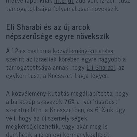
támogatottsága folyamatosan növekszik.
Eli Sharabi és az új arcok
népszerűsége egyre növekszik
A 12-es csatorna
közvélemény-kutatása
szerint az izraeliek körében egyre nagyobb a
támogatottsága annak, hogy
Eli Sharabi
, az
egykori túsz, a Knesszet tagja legyen.
A közvélemény-kutatás megállapította, hogy
a balközép szavazók 76%-a „vérfrissítést”
szeretne látni a Knesszetben, és 61%-uk úgy
véli, hogy az új személyiségek
megkérdőjelezhetik, vagy akár meg is
dönthetik a jelenlegi kormánykoalíciót.