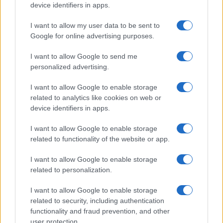
gyászoló családokkal együtt állami
device identifiers in apps.
vizsgálatot és új vezetést követel.
I want to allow my user data to be sent to
Google for online advertising purposes.
Izhar Shay
, a Kék és Fehér Párt korábbi
I want to allow Google to send me
minisztere, akinek a fiát október 7-én a
personalized advertising.
Hamász terroristái ölték meg, aktívan részt
vett az „Októberi Tanácsban”, állami
I want to allow Google to enable storage
vizsgálatot és az október 7-i kudarcok
related to analytics like cookies on web or
device identifiers in apps.
elszámoltathatóságát követelve.
I want to allow Google to enable storage
related to functionality of the website or app.
I want to allow Google to enable storage
Amichay Éva: Az izraeli jurisztokrácia
végnapjai
related to personalization.
I want to allow Google to enable storage
related to security, including authentication
functionality and fraud prevention, and other
user protection.
Bibi ismét a csúcson: Benjamin