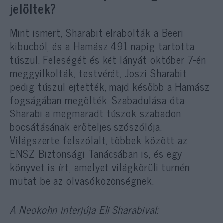
jelöltek?
Mint ismert, Sharabit elrabolták a Beeri
kibucból, és a Hamász 491 napig tartotta
túszul. Feleségét és két lányát október 7-én
meggyilkolták, testvérét, Joszi Sharabit
pedig túszul ejtették, majd később a Hamász
fogságában megölték. Szabadulása óta
Sharabi a megmaradt túszok szabadon
bocsátásának erőteljes szószólója.
Világszerte felszólalt, többek között az
ENSZ Biztonsági Tanácsában is, és egy
könyvet is írt, amelyet világkörüli turnén
mutat be az olvasóközönségnek.
A Neokohn interjúja Eli Sharabival: