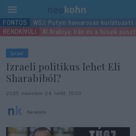
Kilépés
WSJ: Putyin hamarosan korlátozott
a
Al Arabiya: Irán és a húszik pus
tartalomba
Izrael
Izraeli politikus lehet Eli
Sharabiból?
2025. november 24. hétfő, 15:00
Neokohn