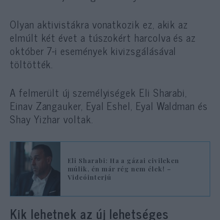
Olyan aktivistákra vonatkozik ez, akik az
elmúlt két évet a túszokért harcolva és az
október 7-i események kivizsgálásával
töltötték.
A felmerült új személyiségek Eli Sharabi,
Einav Zangauker, Eyal Eshel, Eyal Waldman és
Shay Yizhar voltak.
Eli Sharabi: Ha a gázai civileken
múlik, én már rég nem élek! –
Videóinterjú
Kik lehetnek az új lehetséges