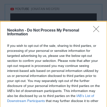
Neokohn -
Do Not Process My Personal
Information
If you wish to opt-out of the sale, sharing to third parties, or
processing of your personal or sensitive information for
targeted advertising by us, please use the below opt-out
section to confirm your selection. Please note that after your
opt-out request is processed you may continue seeing
interest-based ads based on personal information utilized by
us or personal information disclosed to third parties prior to
Einav Zangauker
, akinek a fiát, Matant 2025.
your opt-out. You may separately opt-out of the further
október 13-án engedték szabadon a Hamász
disclosure of your personal information by third parties on the
fogságából, a Túszok és Eltűnt Családok
IAB’s list of downstream participants. This information may
also be disclosed by us to third parties on the
IAB’s List of
Fórumának egyik legkiemelkedőbb aktivistája
Downstream Participants
that may further disclose it to other
volt az elmúlt két évben. Zangauker
third parties.