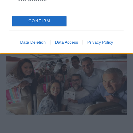
Netanjahu népszerűsége kilőtt az
egekbe
CONFIRM
Data Deletion
Data Access
Privacy Policy