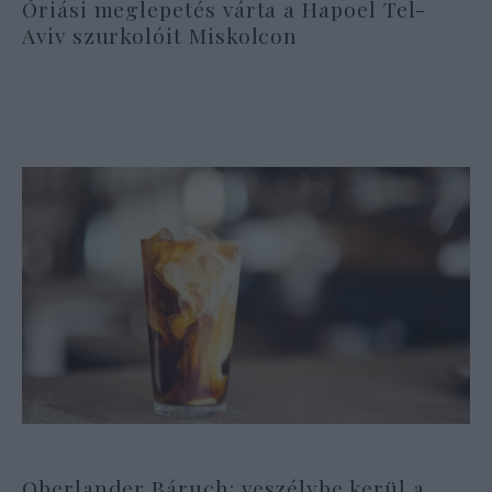
Óriási meglepetés várta a Hapoel Tel-
Aviv szurkolóit Miskolcon
Oberlander Báruch: veszélybe kerül a