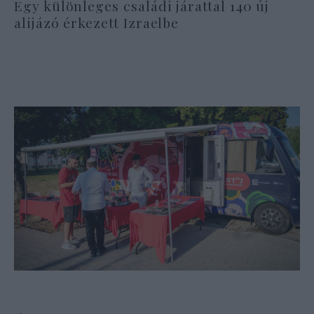
Egy különleges családi járattal 140 új
alijázó érkezett Izraelbe