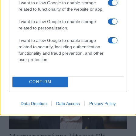
I want to allow Google to enable storage
related to functionality of the website or app.
Kiderült, mikor tartják Eli
I want to allow Google to enable storage
Sharabi budapesti
related to personalization.
könyvbemutatóját!
I want to allow Google to enable storage
2025. november 5.
related to security, including authentication
functionality and fraud prevention, and other
user protection.
CONFIRM
Data Deletion
Data Access
Privacy Policy