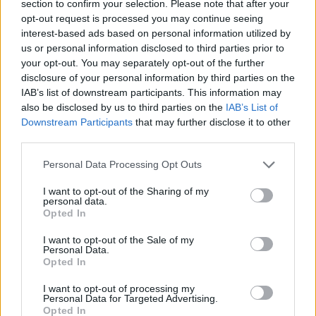
section to confirm your selection. Please note that after your
opt-out request is processed you may continue seeing
interest-based ads based on personal information utilized by
us or personal information disclosed to third parties prior to
your opt-out. You may separately opt-out of the further
disclosure of your personal information by third parties on the
IAB’s list of downstream participants. This information may
also be disclosed by us to third parties on the
IAB’s List of
Downstream Participants
that may further disclose it to other
Eli Sharabi: Ha a gázai civileken
third parties.
múlik, én már rég nem élek! –
Please note that this website/app uses one or more Google
Personal Data Processing Opt Outs
Videóinterjú
services and may gather and store information including but
not limited to your visit or usage behaviour. You may click to
I want to opt-out of the Sharing of my
personal data.
2025. november 24.
grant or deny consent to Google and its third-party tags to
Opted In
use your data for below specified purposes in below Google
consent section.
I want to opt-out of the Sale of my
Personal Data.
Opted In
I want to opt-out of processing my
Personal Data for Targeted Advertising.
Opted In