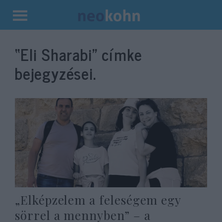
Kilépés
a
“Eli Sharabi”
címke
tartalomba
bejegyzései.
„Elképzelem a feleségem egy
sörrel a mennyben” – a