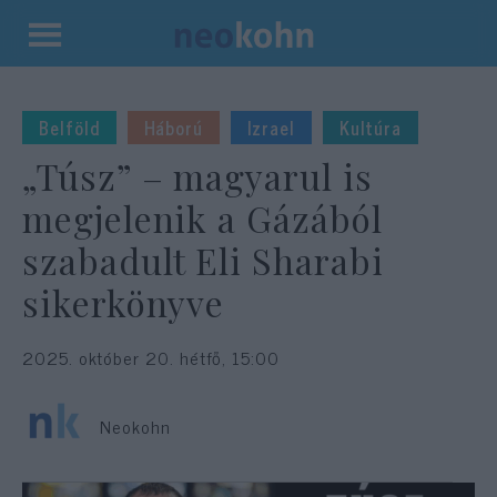
Kilépés
a
tartalomba
Belföld
Háború
Izrael
Kultúra
„Túsz” – magyarul is
megjelenik a Gázából
szabadult Eli Sharabi
sikerkönyve
2025. október 20. hétfő, 15:00
Neokohn