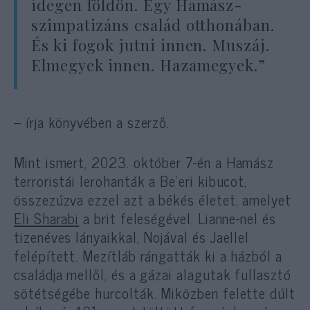
idegen földön. Egy Hamász-
szimpatizáns család otthonában.
És ki fogok jutni innen. Muszáj.
Elmegyek innen. Hazamegyek.”
– írja könyvében a szerző.
Mint ismert, 2023. október 7-én a Hamász
terroristái lerohanták a Be’eri kibucot,
összezúzva ezzel azt a békés életet, amelyet
Eli Sharabi
a brit feleségével, Lianne-nel és
tizenéves lányaikkal, Nojával és Jaellel
felépített. Mezítláb rángatták ki a házból a
családja mellől, és a gázai alagutak fullasztó
sötétségébe hurcolták. Miközben felette dúlt