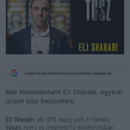
A legfrissebb hírekért kövessen minket a Google-ön!
Már előrendelhető Eli Sharabi, egykori
izraeli túsz bestsellere.
Eli Sharabi
, aki 491 napig volt a Hamász
túsz
a, nyers és megrendítő emlékiratában