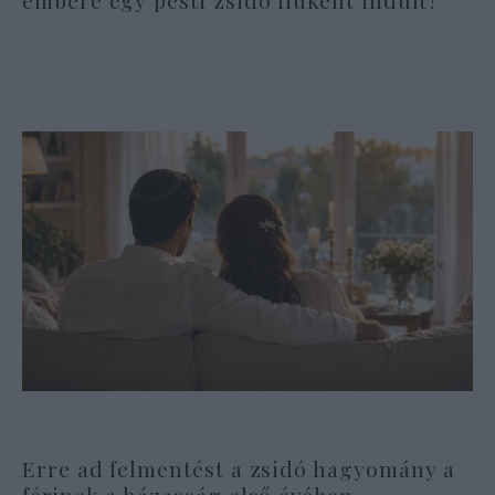
Erre ad felmentést a zsidó hagyomány a
férjnek a házasság első évében