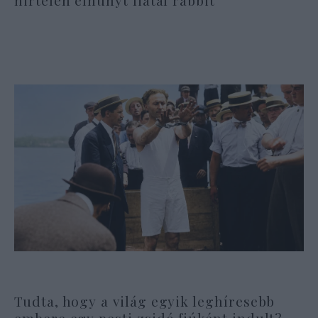
Tudta, hogy a világ egyik leghíresebb
embere egy pesti zsidó fiúként indult?