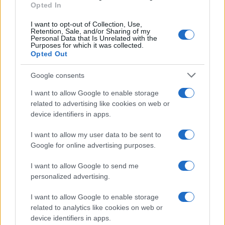
Opted In
Eli a túszok történetének nagykövetévé vált,
I want to opt-out of Collection, Use,
járt
Trump
elnöknél a Fehér Házban,
Retention, Sale, and/or Sharing of my
Personal Data that Is Unrelated with the
Londonban a Downing Street 10-ben, de
Purposes for which it was collected.
beszélt az
ENSZ Biztonsági Tanácsa
előtt is.
Opted Out
Google consents
Eli Sharabi könyve már előrendelhető a
I want to allow Google to enable storage
legtöbb hazai könyváruháznál.
related to advertising like cookies on web or
device identifiers in apps.
I want to allow my user data to be sent to
Google for online advertising purposes.
A gázai fogság legsötétebb részleteit
tárta fel a volt izraeli túsz
I want to allow Google to send me
personalized advertising.
I want to allow Google to enable storage
related to analytics like cookies on web or
Tabuk nélkül mesélt a gázai horrorról
az egész családját elveszítő izraeli
device identifiers in apps.