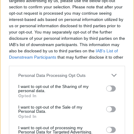
targeted advertising by us, please use the below opt-out
újra az életet választja.
section to confirm your selection. Please note that after your
opt-out request is processed you may continue seeing
Az első olyan emlékiratban, amelynek egy
interest-based ads based on personal information utilized by
us or personal information disclosed to third parties prior to
szabadon engedett izraeli túsz a szerzője, és
your opt-out. You may separately opt-out of the further
amely Izrael történetének leggyorsabban
disclosure of your personal information by third parties on the
fogyó bestsellere, Sharabi első kézből,
IAB’s list of downstream participants. This information may
also be disclosed by us to third parties on the
IAB’s List of
megrázó erővel számol be az
Downstream Participants
that may further disclose it to other
elképzelhetetlen körülmények közötti
third parties.
túlélésről: az éhezésről, az elszigeteltségről,
Please note that this website/app uses one or more Google
Personal Data Processing Opt Outs
a fizikai és lelki bántalmazásokról.
services and may gather and store information including but
not limited to your visit or usage behaviour. You may click to
I want to opt-out of the Sharing of my
personal data.
grant or deny consent to Google and its third-party tags to
Opted In
use your data for below specified purposes in below Google
A Túsz történelmi tanúságtétel,
consent section.
I want to opt-out of the Sale of my
hogy soha ne lehessen elfelejteni
Personal Data.
Opted In
vagy elhallgatni azt, ami történt.
I want to opt-out of processing my
Personal Data for Targeted Advertising.