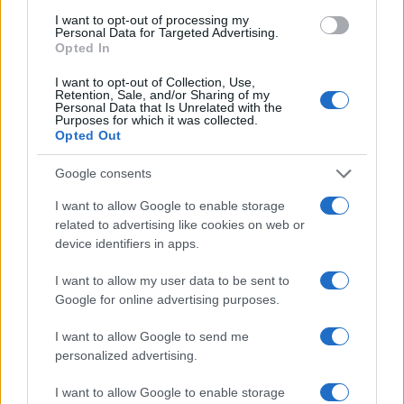
Fotó: Times of Israel
I want to opt-out of processing my
Personal Data for Targeted Advertising.
A Palesztin Hatóság vezetője Benjamin
Opted In
Netanjahu előző miniszterelnök kormányzása
I want to opt-out of Collection, Use,
Retention, Sale, and/or Sharing of my
idején, csak kevés alkalommal találkozott
Personal Data that Is Unrelated with the
izraeli miniszterekkel, az izraeli- palesztin
Purposes for which it was collected.
Opted Out
viszony igen feszült volt.
Google consents
Az új kormány tisztviselői azonban ígéretet
I want to allow Google to enable storage
tettek Abbász népszerűtlen kormányának
related to advertising like cookies on web or
device identifiers in apps.
megerősítésére. Benny Ganz védelmi
miniszter, a Kék -Fehér párt képviselője
I want to allow my user data to be sent to
augusztusban találkozott Abbásszal
Google for online advertising purposes.
Ramallahban, és számos kezdeményezést
I want to allow Google to send me
jelentett be a Palesztin Hatóság
personalized advertising.
támogatására.
I want to allow Google to enable storage