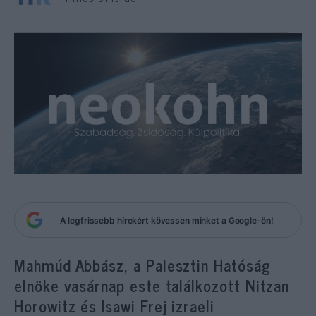
A legfrissebb hírekért kövessen minket a Google-ön!
Mahmúd Abbász, a Palesztin Hatóság
elnöke vasárnap este találkozott Nitzan
Horowitz és Isawi Frej izraeli