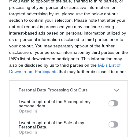
If you wish to opt-out of the sale, sharing to third parties, or
Korábban Abbász vitatta, hogy hatmillió
processing of your personal or sensitive information for
zsidót pusztítottak el a holokauszt során,
targeted advertising by us, please use the below opt-out
egy alkalommal pedig egyenesen a zsidókat
section to confirm your selection. Please note that after your
opt-out request is processed you may continue seeing
okolta a népirtásért, nem pedig az
interest-based ads based on personal information utilized by
antiszemitizmust. Később elnézést kért az
us or personal information disclosed to third parties prior to
utóbbi megjegyzésért.
your opt-out. You may separately opt-out of the further
disclosure of your personal information by third parties on the
IAB’s list of downstream participants. This information may
also be disclosed by us to third parties on the
IAB’s List of
Downstream Participants
that may further disclose it to other
third parties.
Please note that this website/app uses one or more Google
Personal Data Processing Opt Outs
services and may gather and store information including but
not limited to your visit or usage behaviour. You may click to
I want to opt-out of the Sharing of my
personal data.
grant or deny consent to Google and its third-party tags to
Opted In
use your data for below specified purposes in below Google
consent section.
I want to opt-out of the Sale of my
Personal Data.
Opted In