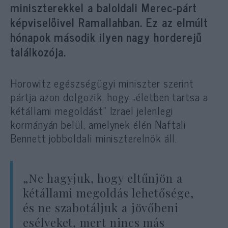
miniszterekkel a baloldali Merec-párt
képviselőivel Ramallahban. Ez az elmúlt
hónapok második ilyen nagy horderejű
találkozója.
Horowitz egészségügyi miniszter szerint
pártja azon dolgozik, hogy „életben tartsa a
kétállami megoldást” Izrael jelenlegi
kormányán belül, amelynek élén Naftali
Bennett jobboldali miniszterelnök áll.
„Ne hagyjuk, hogy eltűnjön a
kétállami megoldás lehetősége,
és ne szabotáljuk a jövőbeni
esélyeket, mert nincs más