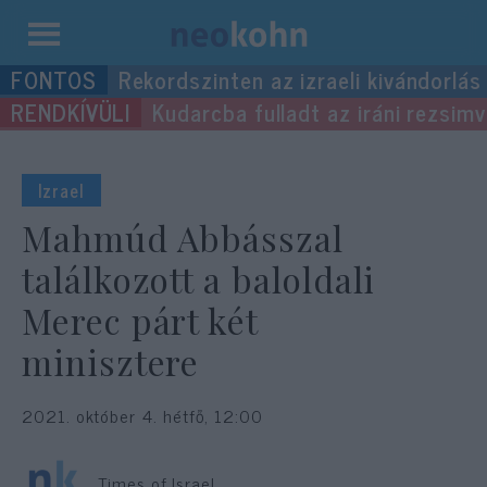
Kilépés
Rekordszinten az izraeli kivándorlás
a
Kudarcba fulladt az iráni rezsimv
tartalomba
Izrael
Mahmúd Abbásszal
találkozott a baloldali
Merec párt két
minisztere
2021. október 4. hétfő, 12:00
Times of Israel