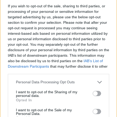
If you wish to opt-out of the sale, sharing to third parties, or
processing of your personal or sensitive information for
targeted advertising by us, please use the below opt-out
section to confirm your selection. Please note that after your
opt-out request is processed you may continue seeing
interest-based ads based on personal information utilized by
us or personal information disclosed to third parties prior to
your opt-out. You may separately opt-out of the further
disclosure of your personal information by third parties on the
IAB’s list of downstream participants. This information may
also be disclosed by us to third parties on the
IAB’s List of
Downstream Participants
that may further disclose it to other
Újratemették Slachta Margitot
third parties.
2021. december 8.
Please note that this website/app uses one or more Google
Personal Data Processing Opt Outs
services and may gather and store information including but
not limited to your visit or usage behaviour. You may click to
I want to opt-out of the Sharing of my
personal data.
grant or deny consent to Google and its third-party tags to
Opted In
use your data for below specified purposes in below Google
consent section.
I want to opt-out of the Sale of my
Personal Data.