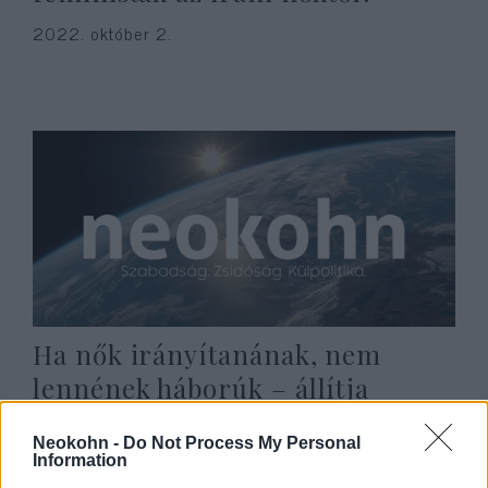
2022. október 2.
Ha nők irányítanának, nem
lennének háborúk – állítja
Sheryl Sandberg
Neokohn -
Do Not Process My Personal
2022. március 11.
Information