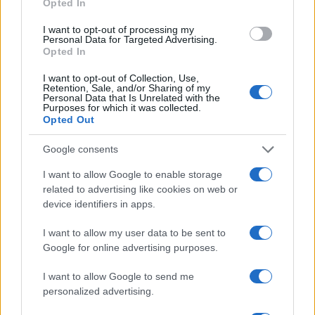
Opted In
I want to opt-out of processing my
Personal Data for Targeted Advertising.
Opted In
I want to opt-out of Collection, Use,
Retention, Sale, and/or Sharing of my
Personal Data that Is Unrelated with the
Egy amerikai női magazin
Purposes for which it was collected.
Opted Out
szerint több abortusz kéne a
filmekbe
Google consents
I want to allow Google to enable storage
2021. július 23.
related to advertising like cookies on web or
device identifiers in apps.
I want to allow my user data to be sent to
Google for online advertising purposes.
I want to allow Google to send me
personalized advertising.