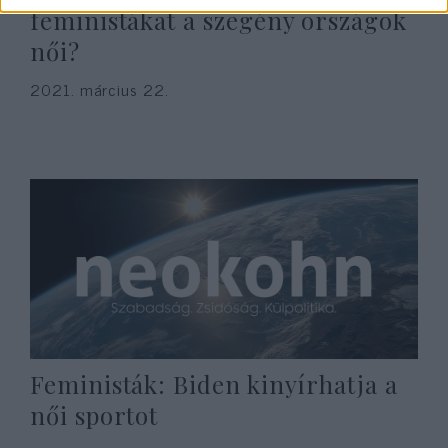
feministákat a szegény országok
női?
2021. március 22.
Feministák: Biden kinyírhatja a
női sportot