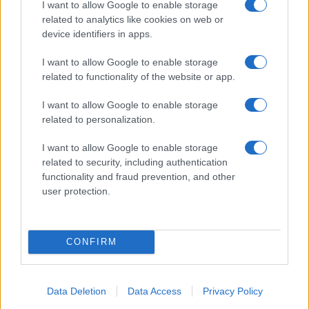
I want to allow Google to enable storage
related to analytics like cookies on web or
device identifiers in apps.
I want to allow Google to enable storage
Véget ér valaha az abortusz-vita?
Hajdú Tímea
related to functionality of the website or app.
2021. május 31.
I want to allow Google to enable storage
related to personalization.
I want to allow Google to enable storage
related to security, including authentication
functionality and fraud prevention, and other
user protection.
CONFIRM
Data Deletion
Data Access
Privacy Policy
Miért nem érdeklik a nyugati