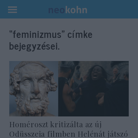
Kilépés
a
“feminizmus”
címke
tartalomba
bejegyzései.
Homéroszt kritizálta az új
Odüsszeia filmben Helénát játszó