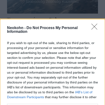
Trump már 2018-ban
figyelmeztette a németeket az
Neokohn -
Do Not Process My Personal
Information
orosz energiafüggőségre (videó)
2022. április 14.
If you wish to opt-out of the sale, sharing to third parties, or
processing of your personal or sensitive information for
targeted advertising by us, please use the below opt-out
section to confirm your selection. Please note that after your
opt-out request is processed you may continue seeing
interest-based ads based on personal information utilized by
us or personal information disclosed to third parties prior to
your opt-out. You may separately opt-out of the further
disclosure of your personal information by third parties on the
IAB’s list of downstream participants. This information may
also be disclosed by us to third parties on the
IAB’s List of
Downstream Participants
that may further disclose it to other
third parties.