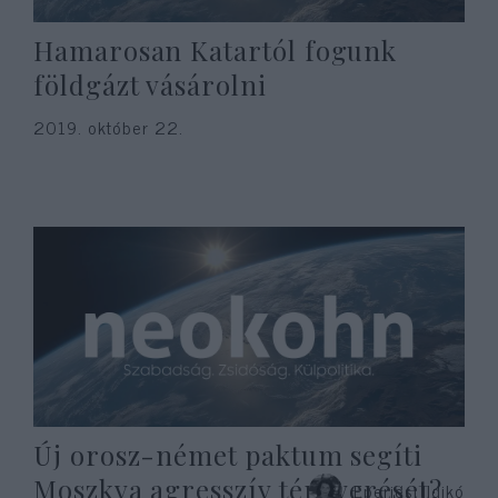
Hamarosan Katartól fogunk
földgázt vásárolni
2019. október 22.
Új orosz-német paktum segíti
Moszkva agresszív térnyerését?
Eperjesi Ildikó