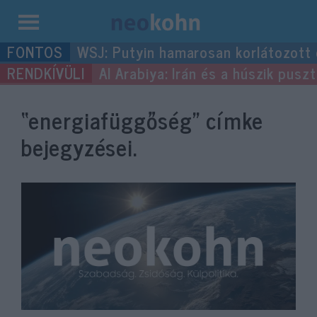
Kilépés
WSJ: Putyin hamarosan korlátozott
a
Al Arabiya: Irán és a húszik pus
tartalomba
“energiafüggőség”
címke
bejegyzései.