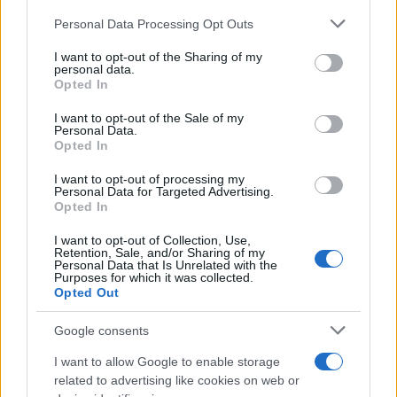
Please note that this website/app uses one or more Google
OPEC: Az Európába irányuló
Personal Data Processing Opt Outs
services and may gather and store information including but
orosz olajellátás helyettesítése
not limited to your visit or usage behaviour. You may click to
I want to opt-out of the Sharing of my
personal data.
szinte lehetetlen
grant or deny consent to Google and its third-party tags to
Opted In
use your data for below specified purposes in below Google
2022. április 14.
consent section.
I want to opt-out of the Sale of my
Personal Data.
Opted In
I want to opt-out of processing my
Personal Data for Targeted Advertising.
Opted In
I want to opt-out of Collection, Use,
Retention, Sale, and/or Sharing of my
Personal Data that Is Unrelated with the
Purposes for which it was collected.
Opted Out
Google consents
I want to allow Google to enable storage
Európai energiakrízis, izraeli
related to advertising like cookies on web or