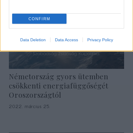
CONFIRM
Data Deletion
Data Access
Privacy Policy
Németország gyors ütemben
csökkenti energiafüggőségét
Oroszországtól
2022. március 25.