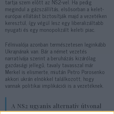
tartja szem előtt az NS2-vel. Ha pedig
megindul a gázszállítás, elsősorban a kelet-
európai ellátást biztosítják majd a vezetéken
keresztül, így végül lesz egy liberalizáltabb
nyugati és egy monopolizált keleti piac.
Félnivalója azonban természetesen leginkább
Ukrajnának van. Bár a német vezetés
narratívája szerint a beruházás kizárólag
gazdasági jellegű, tavaly tavasszal már
Merkel is elismerte, miután Petro Porosenko
akkori ukrán elnökkel találkozott, hogy
vannak politikai implikációi is a vezetéknek.
A NS2 ugyanis alternatív útvonal
az Ukrajnán keresztül nyugat felé