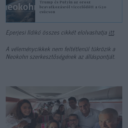
Trump és Putyin az orosz
beavatkozásról viccelődött a G20
csúcson
Eperjesi Ildikó összes cikkét elolvashatja
itt
.
A véleménycikkek nem feltétlenül tükrözik a
Neokohn szerkesztőségének az álláspontját.