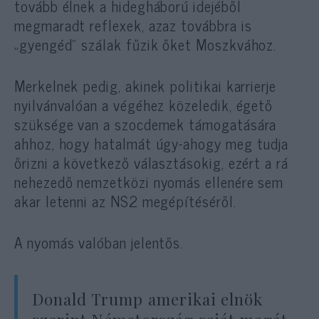
tovább élnek a hidegháború idejéből
megmaradt reflexek, azaz továbbra is
„gyengéd” szálak fűzik őket Moszkvához.
Merkelnek pedig, akinek politikai karrierje
nyilvánvalóan a végéhez közeledik, égető
szüksége van a szocdemek támogatására
ahhoz, hogy hatalmát úgy-ahogy meg tudja
őrizni a következő választásokig, ezért a rá
nehezedő nemzetközi nyomás ellenére sem
akar letenni az NS2 megépítéséről.
A nyomás valóban jelentős.
Donald Trump amerikai elnök