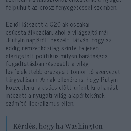
felpuhult az orosz fenyegetéssel szemben.
Ez jól látszott a G20-ak oszakai
csúcstalálkozóján, ahol a világsajtó már
„Putyin napjáról” beszélt, látván, hogy az
eddig nemzetközileg szinte teljesen
elszigetelt politikus milyen barátságos
fogadtatásban részesült a világ
legfejelettebb országait tömörítő szervezet
tárgyalásain. Annak ellenére is, hogy Putyin
közvetlenül a csúcs előtt újfent kirohanást
intézett a nyugati világ alapértékének
számító liberalizmus ellen.
Kérdés, hogy ha Washington