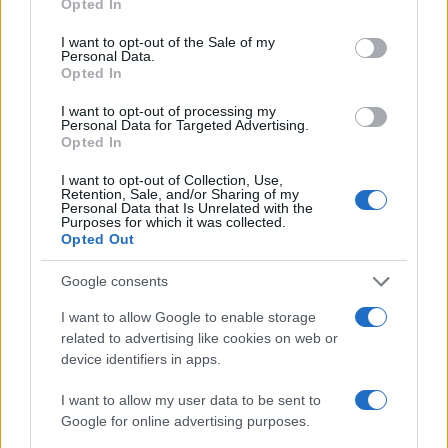
Opted In
use your data for below specified purposes in below Google
elvesztheti stratégiai jelentőségét, tárgyalási
consent section.
I want to opt-out of the Sale of my
pozíciói jelentősen gyengülnek majd
Personal Data.
Moszkvával szemben, és a nyugati államok
Opted In
számára sem lesz fontos szankciókkal,
I want to opt-out of processing my
Personal Data for Targeted Advertising.
fegyverszállításokkal és más módon segíteni
Opted In
a súlyos helyzetben lévő országot.
I want to opt-out of Collection, Use,
Retention, Sale, and/or Sharing of my
Personal Data that Is Unrelated with the
Purposes for which it was collected.
Opted Out
Ukrajna leállította a szennyezett orosz
olaj szállítását a Barátság vezetéken
Google consents
I want to allow Google to enable storage
related to advertising like cookies on web or
Ehhez jön hozzá, hogy a nemrég
device identifiers in apps.
megválasztott ukrán elnök, Volodimir
Zelenszkij elszenvedte első nagy vereségét a
I want to allow my user data to be sent to
Google for online advertising purposes.
nemzetközi színtéren azzal, hogy az Európa