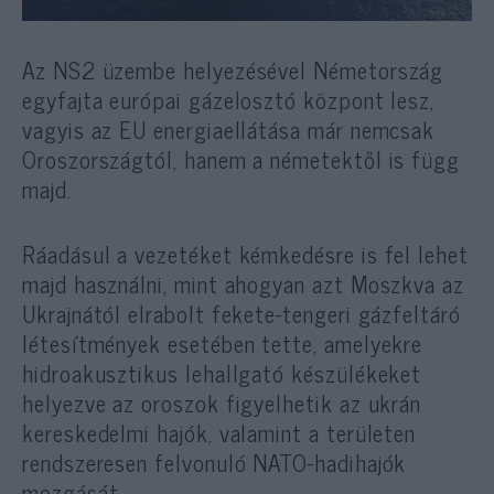
Az NS2 üzembe helyezésével Németország
egyfajta európai gázelosztó központ lesz,
vagyis az EU energiaellátása már nemcsak
Oroszországtól, hanem a németektől is függ
majd.
Ráadásul a vezetéket kémkedésre is fel lehet
majd használni, mint ahogyan azt Moszkva az
Ukrajnától elrabolt fekete-tengeri gázfeltáró
létesítmények esetében tette, amelyekre
hidroakusztikus lehallgató készülékeket
helyezve az oroszok figyelhetik az ukrán
kereskedelmi hajók, valamint a területen
rendszeresen felvonuló NATO-hadihajók
mozgását.