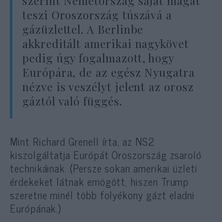
szerint Németország saját magát
teszi Oroszország túszává a
gázüzlettel. A Berlinbe
akkreditált amerikai nagykövet
pedig úgy fogalmazott, hogy
Európára, de az egész Nyugatra
nézve is veszélyt jelent az orosz
gáztól való függés.
Mint Richard Grenell írta, az NS2
kiszolgáltatja Európát Oroszország zsaroló
technikáinak. (Persze sokan amerikai üzleti
érdekeket látnak emögött, hiszen Trump
szeretne minél több folyékony gázt eladni
Európának.)