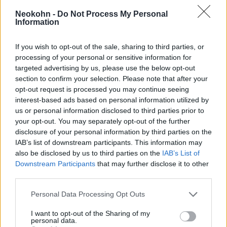
haladó vezetékekkel szemben,
Neokohn -
Do Not Process My Personal
Information
vagyis Moszkva célja
egyértelműen az, hogy elkerülje
If you wish to opt-out of the sale, sharing to third parties, or
a több mint negyven milliós
processing of your personal or sensitive information for
targeted advertising by us, please use the below opt-out
gáztranzit országot. Merkel
section to confirm your selection. Please note that after your
szerint továbbra is fog gáz
opt-out request is processed you may continue seeing
érkezni Ukrajnán keresztül, de
interest-based ads based on personal information utilized by
us or personal information disclosed to third parties prior to
nyilvánvaló, hogy erre semmi
your opt-out. You may separately opt-out of the further
garancia nincs.
disclosure of your personal information by third parties on the
IAB’s list of downstream participants. This information may
also be disclosed by us to third parties on the
IAB’s List of
Downstream Participants
that may further disclose it to other
Ha Moszkva gázszállításai valóban kikerülik
third parties.
majd a nyugati szomszédot, akkor Kijev évi
Please note that this website/app uses one or more Google
Personal Data Processing Opt Outs
mintegy hárommilliárd eurós bevételtől eshet
services and may gather and store information including but
el (körülbelül ennyi a hadi költségvetése a
not limited to your visit or usage behaviour. You may click to
I want to opt-out of the Sharing of my
personal data.
mai napig háborúban álló országnak),
grant or deny consent to Google and its third-party tags to