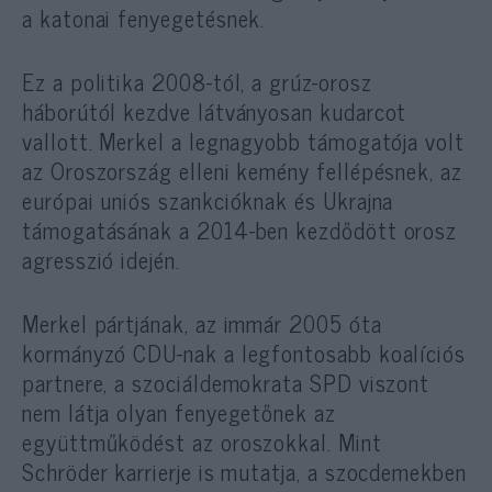
a katonai fenyegetésnek.
Ez a politika 2008-tól, a grúz-orosz
háborútól kezdve látványosan kudarcot
vallott. Merkel a legnagyobb támogatója volt
az Oroszország elleni kemény fellépésnek, az
európai uniós szankcióknak és Ukrajna
támogatásának a 2014-ben kezdődött orosz
agresszió idején.
Merkel pártjának, az immár 2005 óta
kormányzó CDU-nak a legfontosabb koalíciós
partnere, a szociáldemokrata SPD viszont
nem látja olyan fenyegetőnek az
együttműködést az oroszokkal. Mint
Schröder karrierje is mutatja, a szocdemekben