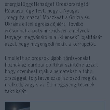
energiafüggetlenséget Oroszországtól.
Ráadásul úgy fest, hogy a Nyugat
„megjutalmazza” Moszkvát a Grúzia és
Ukrajna elleni agressziójáért. Tovább
erősödhet a putyini rendszer, amelynek
lényege: megvásárolni a „kliensek” lojalitását
azzal, hogy megengedi nekik a korrupciót.
Emellett az oroszok újabb törésvonalat
hoznak az európai politikai színtérre azzal,
hogy szembeállítják a németeket a többi
országgal, folytatva ezzel az oszd meg és
uralkodj, vagyis az EU meggyengítésének
taktikáját.