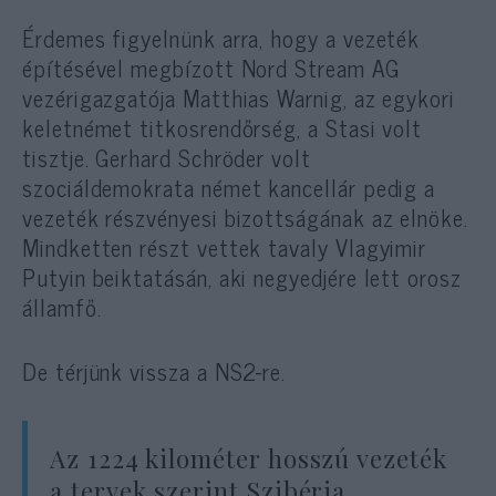
Érdemes figyelnünk arra, hogy a vezeték
építésével megbízott Nord Stream AG
vezérigazgatója Matthias Warnig, az egykori
keletnémet titkosrendőrség, a Stasi volt
tisztje. Gerhard Schröder volt
szociáldemokrata német kancellár pedig a
vezeték részvényesi bizottságának az elnöke.
Mindketten részt vettek tavaly Vlagyimir
Putyin beiktatásán, aki negyedjére lett orosz
államfő.
De térjünk vissza a NS2-re.
Az 1224 kilométer hosszú vezeték
a tervek szerint Szibéria