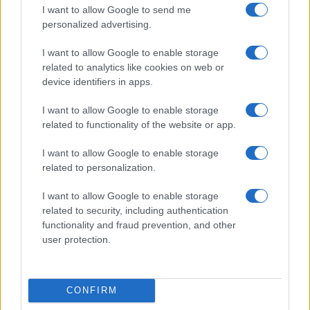
Tanács Parlamenti Közgyűlése visszafogadta
I want to allow Google to send me
a soraiba az oroszokat.
personalized advertising.
I want to allow Google to enable storage
Minden jel arra utal, hogy Zelenszkij nem
related to analytics like cookies on web or
rendelkezik túl erős érdekérvényesítő
device identifiers in apps.
képességgel a nyugati fővárosokban.
I want to allow Google to enable storage
Oroszország pedig ugrásra készen várja, hogy
related to functionality of the website or app.
„visszaterelje” a NATO- és uniós tagságról
I want to allow Google to enable storage
álmodozó Ukrajnát a saját érdekszférájába.
related to personalization.
Jacek Czaputowicz lengyel külügyminiszter
nem minden alap nélkül jegyezte meg, hogy
I want to allow Google to enable storage
related to security, including authentication
az NS2 projekt „ki fogja végezni Ukrajnát”.
functionality and fraud prevention, and other
user protection.
A NS2 ráadásul jócskán megnövelheti az
orosz állami bevételeket, amelyekből
Moszkva újabb külföldi „kalandokat”
CONFIRM