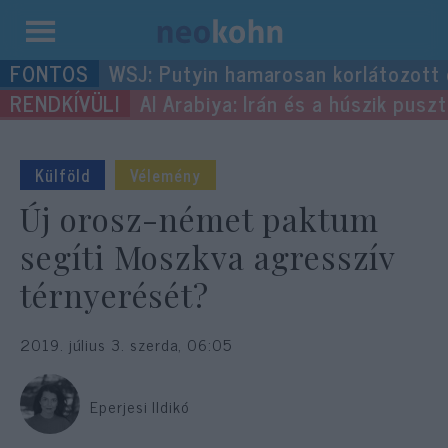
Kilépés
WSJ: Putyin hamarosan korlátozott
a
Al Arabiya: Irán és a húszik pus
tartalomba
Külföld
Vélemény
Új orosz-német paktum
segíti Moszkva agresszív
térnyerését?
2019. július 3. szerda, 06:05
Eperjesi Ildikó