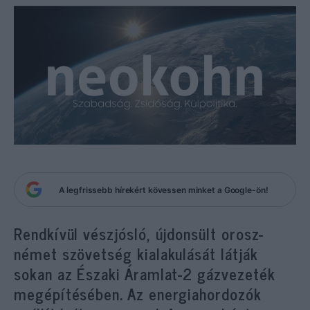
A legfrissebb hírekért kövessen minket a Google-ön!
Rendkívül vészjósló, újdonsült orosz-
német szövetség kialakulását látják
sokan az Északi Áramlat-2 gázvezeték
megépítésében. Az energiahordozók