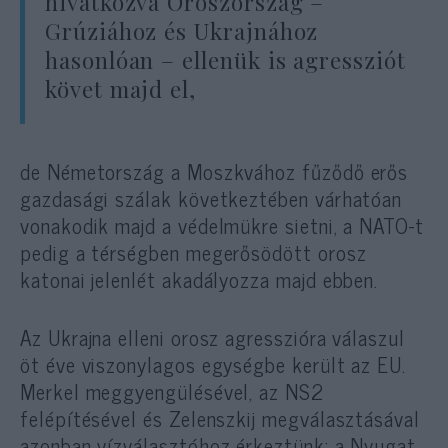
hivatkozva Oroszország –
Grúziához és Ukrajnához
hasonlóan – ellenük is agressziót
követ majd el,
de Németország a Moszkvához fűződő erős
gazdasági szálak következtében várhatóan
vonakodik majd a védelmükre sietni, a NATO-t
pedig a térségben megerősödött orosz
katonai jelenlét akadályozza majd ebben.
Az Ukrajna elleni orosz agresszióra válaszul
öt éve viszonylagos egységbe került az EU.
Merkel meggyengülésével, az NS2
felépítésével és Zelenszkij megválasztásával
azonban vízválasztóhoz érkeztünk: a Nyugat