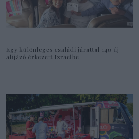
Egy különleges családi járattal 140 új
alijázó érkezett Izraelbe