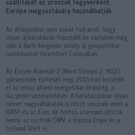
szállítását az oroszok fegyverként,
Európa megosztására használhatják.
Az átlagember nem sokat tud arról, hogy
olyan új beruházás fejeződik be várhatón még
idén a Balti-tengeren, amely új geopolitikai
realitásokat teremthet Európában.
Az Északi Áramlat-2 (Nord Stream 2, NS2)
gázvezeték építését még 2015-ben kezdték
el az orosz állami energetikai óriáscég, a
Gazprom vezényletével. A beruházásban olyan
német nagyvállalatok is részt vesznek, mint a
BASF és az E.on, de fontos szerepet játszik
benne az osztrák ÖMV, a francia Engie és a
holland Shell is.