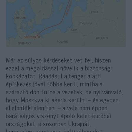
Már ez súlyos kérdéseket vet fel, hiszen
ezzel a megoldással növelik a biztonsági
kockázatot. Ráadásul a tenger alatti
építkezés jóval többe kerül, mintha a
szárazföldön futna a vezeték, de nyilvánvaló,
hogy Moszkva ki akarja kerülni – és egyben
eljelentékteleníteni – a vele nem éppen
barátságos viszonyt ápoló kelet-európai
országokat, elsősorban Ukrajnát,
Lengyelországot és a balti államokat.