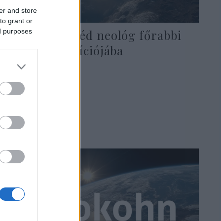
er and store
to grant or
ed purposes
Schöner Alfréd neológ főrabbi
visszatér pozíciójába
2020. december 1.