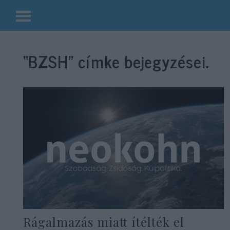
Kilépés
a
“BZSH”
címke bejegyzései.
tartalomba
Rágalmazás miatt ítélték el