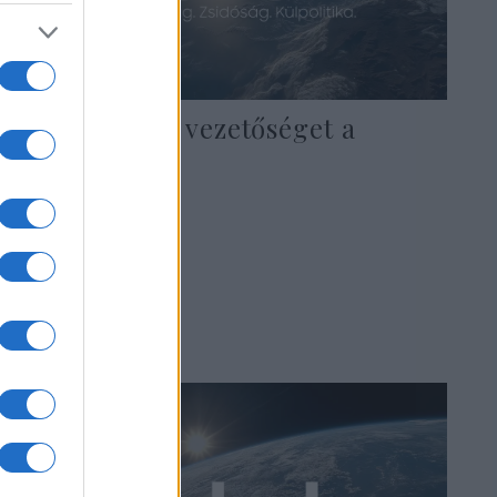
Ma választ új vezetőséget a
MAZSIHISZ
2019. május 12.