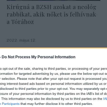
Kirúgná a BZSH azokat a neológ
rabbikat, akik nőket is felhívnak
a Tórához
2022. május 12.
-
Do Not Process My Personal Information
to opt-out of the sale, sharing to third parties, or processing of your per
formation for targeted advertising by us, please use the below opt-out s
r selection. Please note that after your opt-out request is processed y
eing interest-based ads based on personal information utilized by us or
disclosed to third parties prior to your opt-out. You may separately opt-
losure of your personal information by third parties on the IAB’s list of
. This information may also be disclosed by us to third parties on the
IA
Participants
that may further disclose it to other third parties.