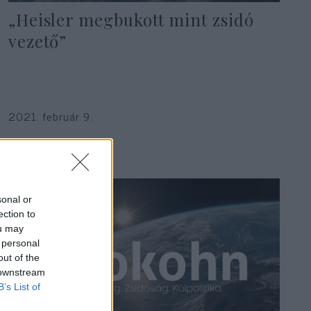
„Heisler megbukott mint zsidó
vezető”
2021. február 9.
sonal or
ection to
ou may
 personal
out of the
 downstream
B’s List of