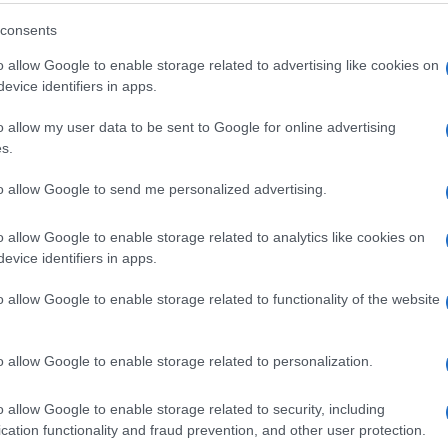
consents
o allow Google to enable storage related to advertising like cookies on
evice identifiers in apps.
Elnézést kért Fináli Gábor
o allow my user data to be sent to Google for online advertising
mazsihiszes rabbi a korábbi
s.
posztjáért
to allow Google to send me personalized advertising.
o allow Google to enable storage related to analytics like cookies on
2020. július 17.
evice identifiers in apps.
o allow Google to enable storage related to functionality of the website
o allow Google to enable storage related to personalization.
o allow Google to enable storage related to security, including
cation functionality and fraud prevention, and other user protection.