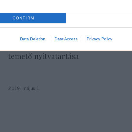
CONFIRM
Data Deletion
Data Access
Privacy Policy
Változik a Kozma utcai izraelita
temető nyitvatartása
2019. május 1.