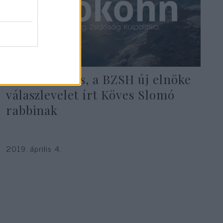
Mester Tamás, a BZSH új elnöke
válaszlevelet írt Köves Slomó
rabbinak
2019. április 4.