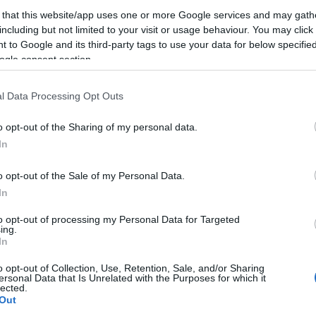
 that this website/app uses one or more Google services and may gath
including but not limited to your visit or usage behaviour. You may click 
 to Google and its third-party tags to use your data for below specifi
A zsidó közösség egységéről
ogle consent section.
beszélt a BZSH elnöke az EMIH
rendezvényén
l Data Processing Opt Outs
o opt-out of the Sharing of my personal data.
Megyeri Jonatán
In
2020. december 17.
o opt-out of the Sale of my Personal Data.
In
to opt-out of processing my Personal Data for Targeted
ing.
In
o opt-out of Collection, Use, Retention, Sale, and/or Sharing
ersonal Data that Is Unrelated with the Purposes for which it
lected.
Out