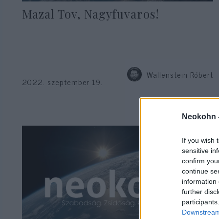
Mazal Tov, Nagyfuvaros!
Wallenstein Róbert
2022. szeptember 19.
Neokohn 
If you wish 
sensitive in
confirm you
continue se
information 
further disc
participants
Downstream 