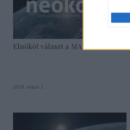
Elnököt választ a MAZSIHISZ
2019. május 1.