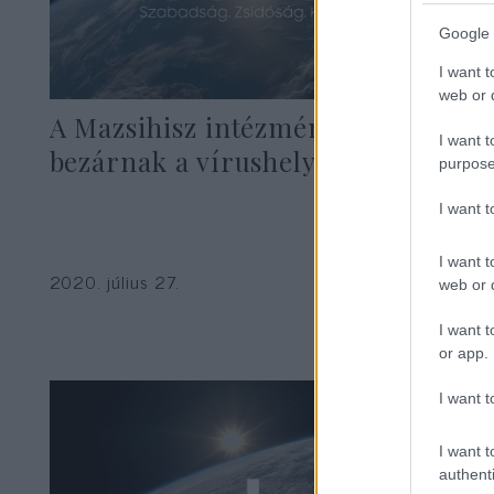
Google 
I want t
web or d
A Mazsihisz intézményei is sorra
I want t
bezárnak a vírushelyzet miatt
purpose
I want 
I want t
2020. július 27.
web or d
I want t
or app.
I want t
I want t
authenti