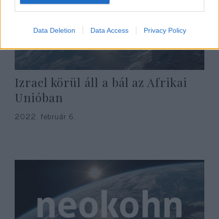
Data Deletion
Data Access
Privacy Policy
Izrael körül áll a bál az Afrikai
Unióban
2022. február 6.