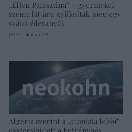
„Éljen Palesztina” – gyermekei
szeme láttára gyilkoltak meg egy
svájci édesanyát
2024. október 28.
Algéria szerint a „cionista lobbi”
összeesküdött a botrányhős