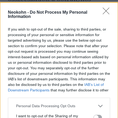
bokszolójuk ellen
Neokohn -
Do Not Process My Personal
2024. augusztus 7.
Information
If you wish to opt-out of the sale, sharing to third parties, or
processing of your personal or sensitive information for
targeted advertising by us, please use the below opt-out
section to confirm your selection. Please note that after your
opt-out request is processed you may continue seeing
interest-based ads based on personal information utilized by
us or personal information disclosed to third parties prior to
your opt-out. You may separately opt-out of the further
disclosure of your personal information by third parties on the
IAB’s list of downstream participants. This information may
also be disclosed by us to third parties on the
IAB’s List of
Downstream Participants
that may further disclose it to other
Botrány: kitessékelték az izraeli
third parties.
diplomatákat az Afrikai Unió
Please note that this website/app uses one or more Google
Personal Data Processing Opt Outs
üléséről
services and may gather and store information including but
not limited to your visit or usage behaviour. You may click to
I want to opt-out of the Sharing of my