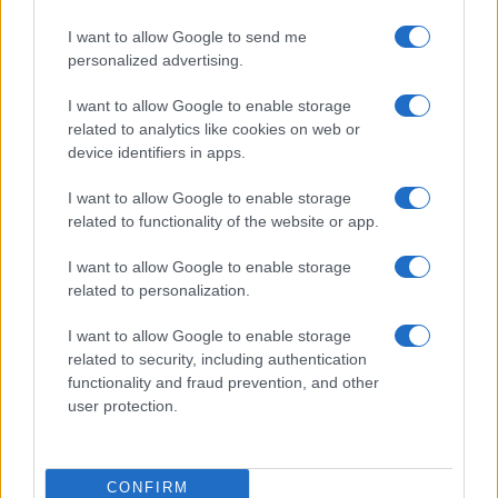
I want to allow Google to send me
personalized advertising.
I want to allow Google to enable storage
related to analytics like cookies on web or
device identifiers in apps.
I want to allow Google to enable storage
related to functionality of the website or app.
Tunézia lehet a következő ország,
I want to allow Google to enable storage
amelyik normalizálja
related to personalization.
kapcsolatait Izraellel
I want to allow Google to enable storage
2022. június 9.
related to security, including authentication
functionality and fraud prevention, and other
user protection.
CONFIRM