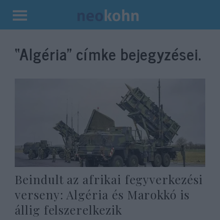
Kilépés
a
“Algéria”
címke bejegyzései.
tartalomba
Beindult az afrikai fegyverkezési
verseny: Algéria és Marokkó is
állig felszerelkezik