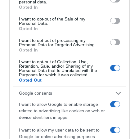
2023. február 19.
personal data.
grant or deny consent to Google and its third-party tags to
Opted In
use your data for below specified purposes in below Google
consent section.
I want to opt-out of the Sale of my
Personal Data.
Opted In
I want to opt-out of processing my
Personal Data for Targeted Advertising.
Opted In
I want to opt-out of Collection, Use,
Retention, Sale, and/or Sharing of my
Personal Data that Is Unrelated with the
Purposes for which it was collected.
Opted Out
Algíri zsidótemetőbe látogatott a
Google consents
francia elnök
I want to allow Google to enable storage
related to advertising like cookies on web or
2022. augusztus 31.
device identifiers in apps.
I want to allow my user data to be sent to
Google for online advertising purposes.