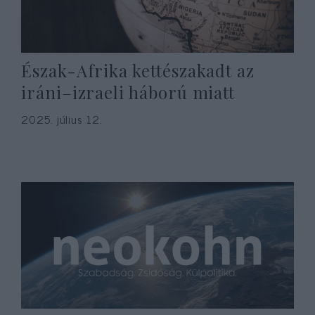
Észak-Afrika kettészakadt az
iráni–izraeli háború miatt
2025. július 12.