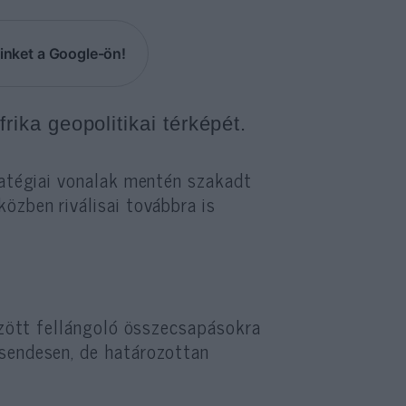
inket a Google-ön!
frika geopolitikai térképét.
atégiai vonalak mentén szakadt
özben riválisai továbbra is
között fellángoló összecsapásokra
sendesen, de határozottan