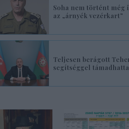
Soha nem történt még il
az „árnyék vezérkart”
Teljesen berágott Tehe
segítséggel támadhatta