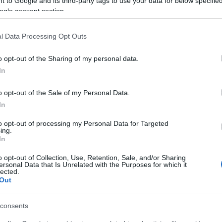
 to Google and its third-party tags to use your data for below specifi
atégiai tehetetlenség rajzolódott ki, amelyet a ré
ogle consent section.
alizálás súlyosbít.
l Data Processing Opt Outs
éria geopolitikai zsákutcában vergődik, és a Nyug
o opt-out of the Sharing of my personal data.
orosz, kínai és iráni szövetségesek mellé állt, n
In
nti irigységből és a belső gazdasági problémák elő
o opt-out of the Sale of my Personal Data.
In
llett az algériai hadsereg közvetlenebb fenyeget
zetben tomboló dzsihadista felkeléssel, amely elvo
to opt-out of processing my Personal Data for Targeted
ing.
In
o opt-out of Collection, Use, Retention, Sale, and/or Sharing
ersonal Data that Is Unrelated with the Purposes for which it
lected.
„A legrosszabb forgató
Out
rakétái elérhetik már E
consents