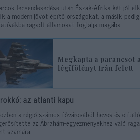
arcok lecsendesedése után Észak-Afrika két jól el
ik a modern jövőt építő országokat, a másik pedig
ratívákba ragadt államokat foglalja magába.
Megkapta a parancsot az
légifölényt Irán felett
rokkó: az atlanti kapu
özben a régió számos fővárosából heves és elítél
erősítette az Ábrahám-egyezményekhez való ragas
ent számára.