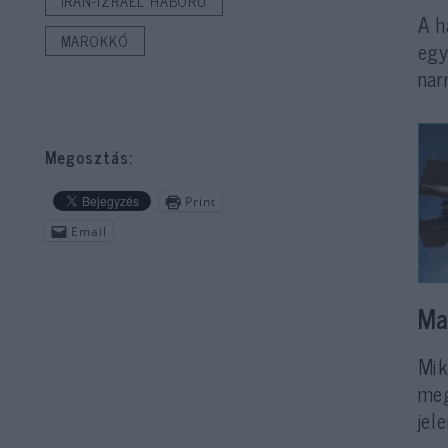
IRÁN-IZRAEL HÁBORÚ
A h
MAROKKÓ
egy
nar
Megosztás:
Print
Email
Ma
Mik
meg
jel