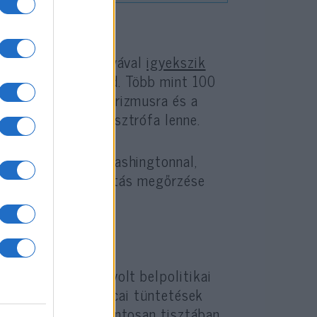
iplomáciai offenzívával
igyekszik
 problémákkal küzd. Több mint 100
nagymértékben a turizmusra és a
álódó háború katasztrófa lenne.
szik fenntartani Washingtonnal,
eránnal is a stabilitás megőrzése
ára kiváló ürügy volt belpolitikai
 elítélésével és utcai tüntetések
ségét, miközben pontosan tisztában