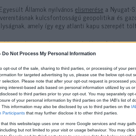
Egyesült Államok nyilvános
elismerése
a Nyugat-Sz
verenitásnak kulcsfontosságú geopolitikai és gazd
ályságnak, amely így egy atlanti kapu szerepét tölti
okkó évek óta tudatosan távolodik az Arab Liga me
szakát egy stabilitásra és modernizációra épülő re
-
Do Not Process My Personal Information
alapozni.
to opt-out of the sale, sharing to third parties, or processing of your per
formation for targeted advertising by us, please use the below opt-out s
okkó izraeli kiberbiztonsági technológiák alkalmazá
r selection. Please note that after your opt-out request is processed y
aeli sivatagi öntözéses megoldásokkal küzd az egyr
eing interest-based ads based on personal information utilized by us or
ösen fejleszt Izraellel drónokat.
disclosed to third parties prior to your opt-out. You may separately opt-
losure of your personal information by third parties on the IAB’s list of
. This information may also be disclosed by us to third parties on the
IA
géria: geopolitikai zsákutca
Participants
that may further disclose it to other third parties.
 that this website/app uses one or more Google services and may gath
ériában a háborúra adott válasz heves volt, a 20. 
including but not limited to your visit or usage behaviour. You may click 
zte. Az ENSZ-ben az izraeli „agresszió” elleni dö