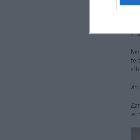
van
Az 
áll
Nem
fel
elt
Ami
Ezt
az 