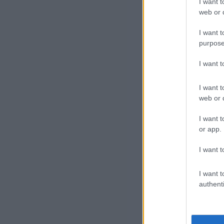
I want t
web or d
Eg
I want t
A h
purpose
elő
I want 
mil
Szu
I want t
web or d
Ezé
I want t
ugy
or app.
érd
I want t
Tu
I want t
authenti
Tun
vál
szí