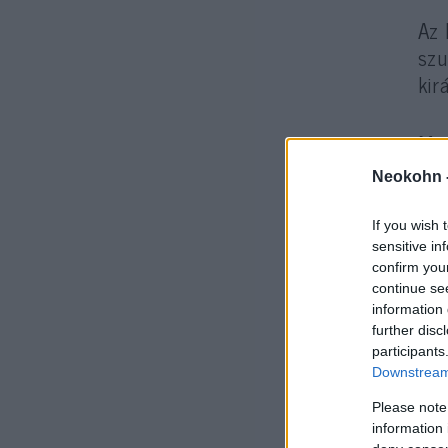
Az 
szu
kir
Mar
kor
Neokohn 
meg
If you wish 
sensitive in
Mar
confirm you
izr
continue se
köz
information 
further disc
participants
Al
Downstream 
Please note
Alg
information 
idé