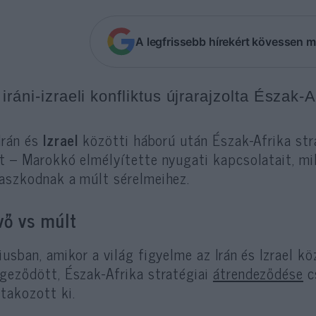
A legfrissebb hírekért kövessen m
iráni-izraeli konfliktus újrarajzolta Észak-A
Irán és
Izrael
közötti háború után Észak-Afrika str
t – Marokkó elmélyítette nyugati kapcsolatait, mik
aszkodnak a múlt sérelmeihez.
vő vs múlt
iusban, amikor a világ figyelme az Irán és Izrael 
geződött, Észak-Afrika stratégiai
átrendeződése
c
takozott ki.