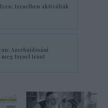
yen: Izraelben aktiválták
rán: Azerbajdzsáni
 meg Izrael Iránt