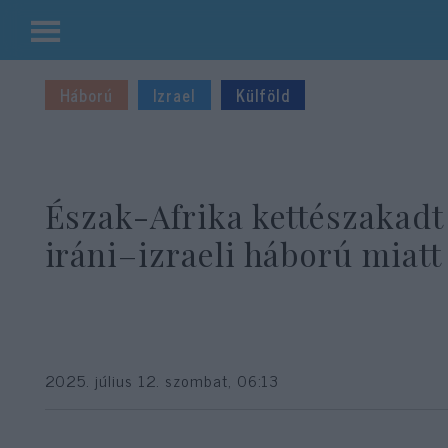
Kilépés
a
Háború
Izrael
Külföld
tartalomba
Észak-Afrika kettészakadt
iráni–izraeli háború miatt
2025. július 12. szombat, 06:13