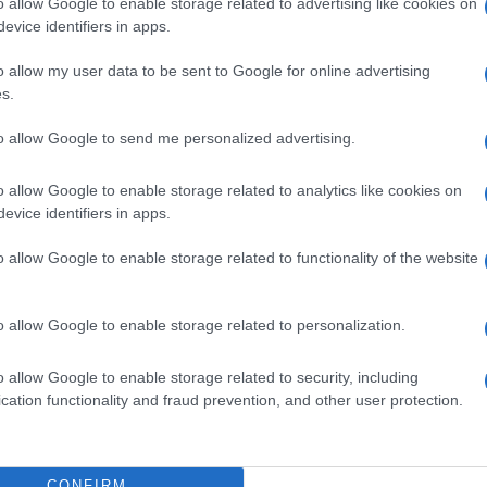
o allow Google to enable storage related to advertising like cookies on
evice identifiers in apps.
yiptom: diplomáciai offenzíva
o allow my user data to be sent to Google for online advertising
áború Egyiptom számára létkérdést jelent. Kairó d
s.
segíteni a tűzszünetet, miközben belső gazdasági
to allow Google to send me personalized advertising.
liós lakosságára és törékeny gazdaságára, amely 
ezi-csatorna bevételeire támaszkodik – egy eszkal
o allow Google to enable storage related to analytics like cookies on
evice identifiers in apps.
rt az egyiptomi vezetés minden kapcsolatot igyek
o allow Google to enable storage related to functionality of the website
anakkor titkos üzenetekkel próbált érintkezni Teh
ekében.
o allow Google to enable storage related to personalization.
nézia: populizmus és kétségbeesés
o allow Google to enable storage related to security, including
cation functionality and fraud prevention, and other user protection.
éziában a háború egy gyenge, populista elnök szám
ság elfedésére. Kaisz Szaied rezsimje Izrael hangos
tásával próbálta levezetni a lakosság elégedetlen
CONFIRM