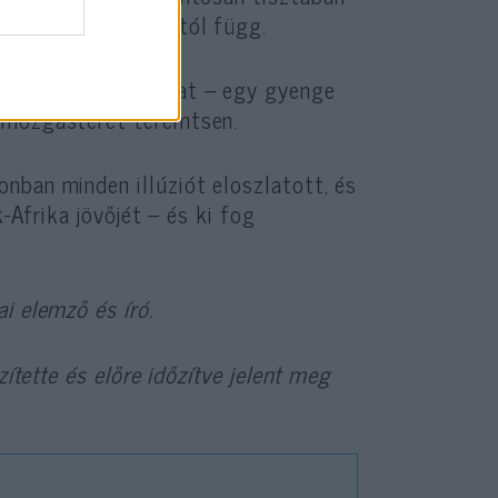
tézetek támogatásától függ.
pán látszatmozdulat – egy gyenge
 mozgásteret teremtsen.
nban minden illúziót eloszlatott, és
-Afrika jövőjét – és ki fog
i elemző és író.
ítette és előre időzítve jelent meg