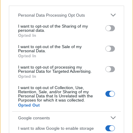
third parties.
2025. július 9.
Please note that this website/app uses one or more Google
Personal Data Processing Opt Outs
services and may gather and store information including but
not limited to your visit or usage behaviour. You may click to
I want to opt-out of the Sharing of my
personal data.
grant or deny consent to Google and its third-party tags to
Opted In
use your data for below specified purposes in below Google
consent section.
I want to opt-out of the Sale of my
Personal Data.
Opted In
I want to opt-out of processing my
Personal Data for Targeted Advertising.
Opted In
I want to opt-out of Collection, Use,
„Civil ruhában bujkált” – így
Retention, Sale, and/or Sharing of my
Personal Data that Is Unrelated with the
likvidálta a Moszad Irán második
Purposes for which it was collected.
Opted Out
emberét
Google consents
2025. július 7.
I want to allow Google to enable storage