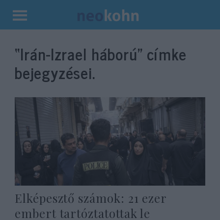
Kilépés
a
“Irán-Izrael háború”
címke
tartalomba
bejegyzései.
Elképesztő számok: 21 ezer
embert tartóztatottak le