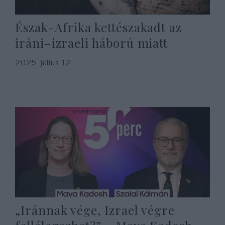
Észak-Afrika kettészakadt az
iráni–izraeli háború miatt
2025. július 12.
„Iránnak vége, Izrael végre