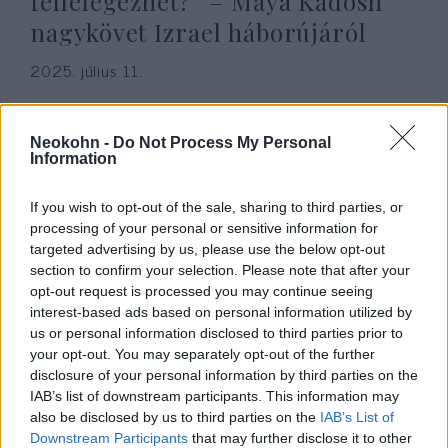
fellélegezhet?” – Maya Kadosh
nagykövet Izrael háborújáról
2025. július 11.
Neokohn -
Do Not Process My Personal
Information
If you wish to opt-out of the sale, sharing to third parties, or
processing of your personal or sensitive information for
targeted advertising by us, please use the below opt-out
section to confirm your selection. Please note that after your
opt-out request is processed you may continue seeing
interest-based ads based on personal information utilized by
us or personal information disclosed to third parties prior to
your opt-out. You may separately opt-out of the further
Új részleteket közöltek – így
disclosure of your personal information by third parties on the
zajlott Izrael „Hila” és „Tornádó”
IAB’s list of downstream participants. This information may
also be disclosed by us to third parties on the
IAB’s List of
hadművelete Iránban
Downstream Participants
that may further disclose it to other