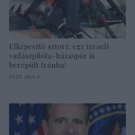
Elképesztő sztori: egy izraeli
vadászpilóta-házaspár is
berepült Iránba!
2025. július 2.