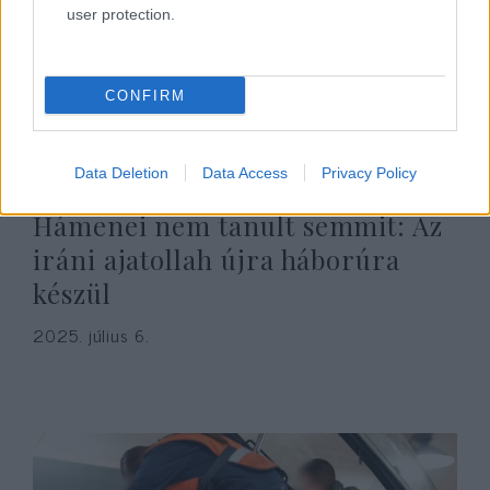
user protection.
CONFIRM
Data Deletion
Data Access
Privacy Policy
Hámenei nem tanult semmit: Az
iráni ajatollah újra háborúra
készül
2025. július 6.