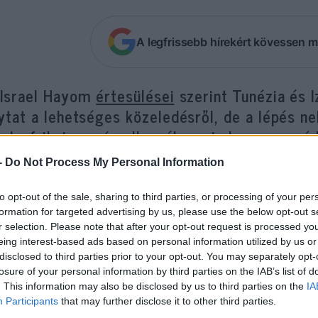
A legfrissebb hírekért kövessen m
 Israel Hayom
értesülései
szerint Tunézia és I
lytat a lehetséges közeledésről, de a lépés 
ak-afrikai ország ellenzéke, mind a szomszéd
gpróbálja meghiúsítani a békéltető törekvése
-
Do Not Process My Personal Information
 magas rangú izraeli forrás ezt mondta a lapnak: 
to opt-out of the sale, sharing to third parties, or processing of your per
formation for targeted advertising by us, please use the below opt-out s
ítése, amelyekkel kapcsolataink vannak, következe
r selection. Please note that after your opt-out request is processed y
enséges magatartást tanúsít Izraellel szemben”.
eing interest-based ads based on personal information utilized by us or
disclosed to third parties prior to your opt-out. You may separately opt-
losure of your personal information by third parties on the IAB’s list of
. This information may also be disclosed by us to third parties on the
IA
Tavaly októberben Esawi Frej regionális
Participants
that may further disclose it to other third parties.
egy interjúban azt mondta, hogy Katar, T