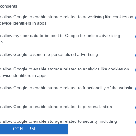
ori miniszterelnök meglepetésszerű látogatást te
consents
ta elhunyt Kadabúsz bin Szaíd szultánnal.
o allow Google to enable storage related to advertising like cookies on
evice identifiers in apps.
ek ellenére nemrég Omán külügyminisztere is azt 
etkező a sorban, amelyik aláírja a normalizációs me
o allow my user data to be sent to Google for online advertising
s.
to allow Google to send me personalized advertising.
o allow Google to enable storage related to analytics like cookies on
Egyre több zsidó élne 
evice identifiers in apps.
o allow Google to enable storage related to functionality of the website
o allow Google to enable storage related to personalization.
o allow Google to enable storage related to security, including
cation functionality and fraud prevention, and other user protection.
CONFIRM