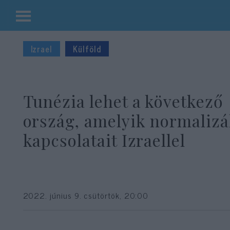
Kilépés
a
Izrael
Külföld
tartalomba
Tunézia lehet a következő
ország, amelyik normalizá
kapcsolatait Izraellel
2022. június 9. csütörtök, 20:00