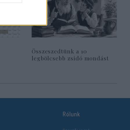
Összeszedtünk a 10
legbölcsebb zsidó mondást
Rólunk