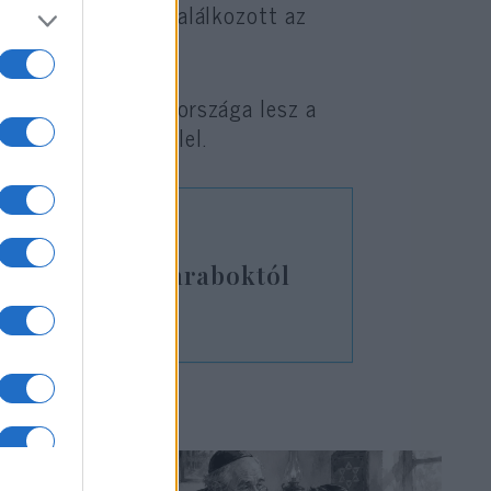
tt Ománban, ahol találkozott az
mondta, hogy nem országa lesz a
gállapodást Izraellel.
elkülönülve az araboktól