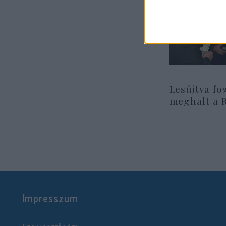
Lesújtva fo
meghalt a 
Impresszum