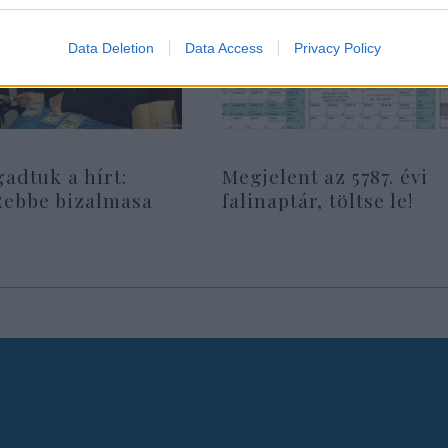
Data Deletion
Data Access
Privacy Policy
gadtuk a hírt:
Megjelent az 5787. évi
Rebbe bizalmasa
falinaptár, töltse le!