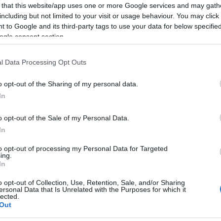
 that this website/app uses one or more Google services and may gath
csatlakozhat az Ábrahám-megállapodások
including but not limited to your visit or usage behaviour. You may click 
 to Google and its third-party tags to use your data for below specifi
ogle consent section.
Erem News emirátusbeli honlapnak nyilatkozva, am
dta: „A Közel-Kelet minden arab országával, még a
l Data Processing Opt Outs
vetlen és közvetett kapcsolataink vannak. A távol
o opt-out of the Sharing of my personal data.
el-Kelet szinte összes országa egységes lesz ebbe
In
o opt-out of the Sale of my Personal Data.
Tunézia tavaly decemberben jelentette ki 
In
a diplomáciai kapcsolatok felvételében Izr
to opt-out of processing my Personal Data for Targeted
ing.
befolyásolja semmilyen nemzetközi változ
In
o opt-out of Collection, Use, Retention, Sale, and/or Sharing
ersonal Data that Is Unrelated with the Purposes for which it
 Omán és Izrael nem tart fenn diplomáciai kapcsol
lected.
Out
kben nem hivatalos kapcsolatot tartott fenn. 20