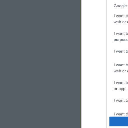
akk
Google 
azó
I want t
web or d
Enn
köv
I want t
purpose
I want 
I want t
web or d
I want t
or app.
I want t
I want t
authenti