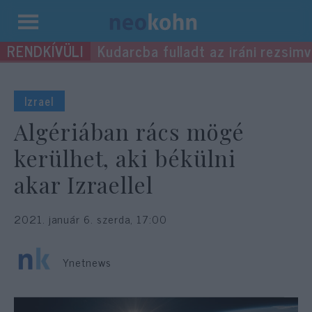
Kilépés
Kudarcba fulladt az iráni rezsimv
a
tartalomba
Izrael
Algériában rács mögé
kerülhet, aki békülni
akar Izraellel
2021. január 6. szerda, 17:00
Ynetnews