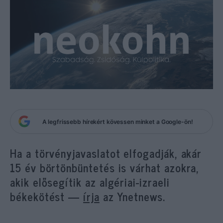
A legfrissebb hírekért kövessen minket a Google-ön!
Ha a törvényjavaslatot elfogadják, akár
15 év börtönbüntetés is várhat azokra,
akik elősegítik az algériai-izraeli
békekötést —
írja
az Ynetnews.