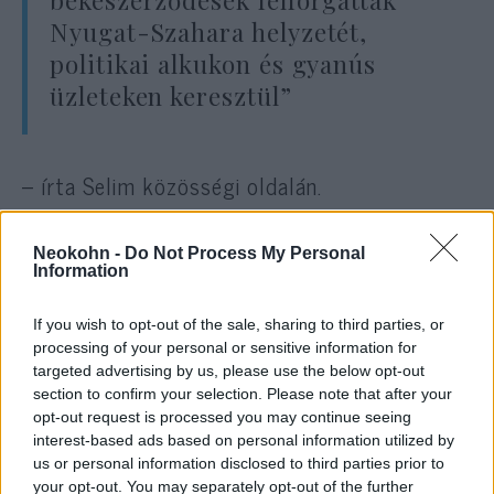
Nyugat-Szahara helyzetét,
politikai alkukon és gyanús
üzleteken keresztül”
– írta Selim közösségi oldalán.
Ha javaslatát elfogadják, az Izraellel való
Neokohn -
Do Not Process My Personal
Information
békekötés promotálása akár háromtól tíz
évig terjedő szabadságvesztéssel is
If you wish to opt-out of the sale, sharing to third parties, or
büntethető. A szabályszegőt hivatásától is
processing of your personal or sensitive information for
eltilthatják, és akár 1 millió algériai dinárig
targeted advertising by us, please use the below opt-out
(2,21 millió forintig) terjedő pénzbüntetésre
section to confirm your selection. Please note that after your
opt-out request is processed you may continue seeing
is számíthat. Bűnismétlés esetén a
interest-based ads based on personal information utilized by
börtönbüntetés 15 évig is terjedhet, a
us or personal information disclosed to third parties prior to
pénzbírságot pedig 2 millió dinárra
your opt-out. You may separately opt-out of the further