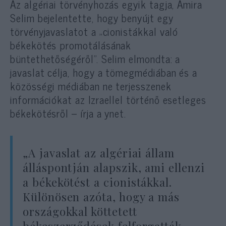
Az algériai törvényhozás egyik tagja, Amira
Selim bejelentette, hogy benyújt egy
törvényjavaslatot a „cionistákkal való
békekötés promotálásának
büntethetőségéről”. Selim elmondta: a
javaslat célja, hogy a tömegmédiában és a
közösségi médiában ne terjesszenek
információkat az Izraellel történő esetleges
békekötésről – írja a ynet.
„A javaslat az algériai állam
álláspontján alapszik, ami ellenzi
a békekötést a cionistákkal.
Különösen azóta, hogy a más
országokkal köttetett
békeszerződések felforgatták