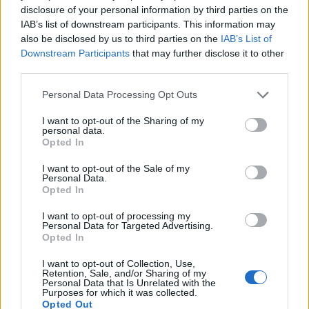
növelhetik.
disclosure of your personal information by third parties on the
IAB’s list of downstream participants. This information may
also be disclosed by us to third parties on the
IAB’s List of
A szomszédos Marokkó decemberben
Downstream Participants
that may further disclose it to other
third parties.
jelentette be, hogy helyreállítja diplomáciai
kapcsolatait Izraellel, a békekötésben az
Please note that this website/app uses one or more Google
Personal Data Processing Opt Outs
Egyesült Államok segített a két országnak.
services and may gather and store information including but
not limited to your visit or usage behaviour. You may click to
I want to opt-out of the Sharing of my
personal data.
grant or deny consent to Google and its third-party tags to
Opted In
use your data for below specified purposes in below Google
consent section.
I want to opt-out of the Sale of my
Personal Data.
Nagyon boldogok a marokkói zsidók
Opted In
I want to opt-out of processing my
Personal Data for Targeted Advertising.
Opted In
I want to opt-out of Collection, Use,
Retention, Sale, and/or Sharing of my
Personal Data that Is Unrelated with the
Purposes for which it was collected.
Opted Out