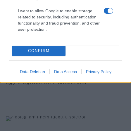
I want to allow Google to enable storage
related to security, including authentication
functionality and fraud prevention, and other
user protection.
CONFIRM
Data Deletion
Data Access
Privacy Policy
Szívszorító: testvérpár vesztette életét
egy tragikus tavi balesetben