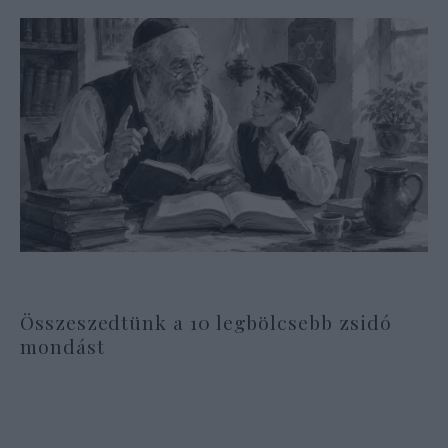
Összeszedtünk a 10 legbölcsebb zsidó
mondást