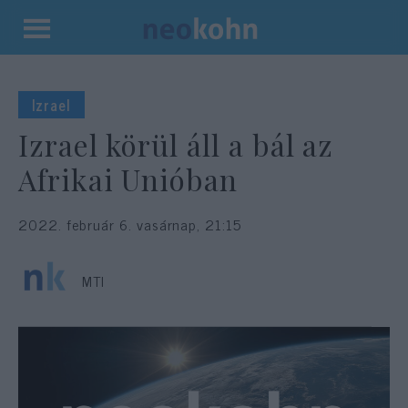
Kilépés
a
tartalomba
Izrael
Izrael körül áll a bál az
Afrikai Unióban
2022. február 6. vasárnap, 21:15
MTI