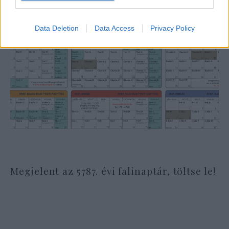
Data Deletion
Data Access
Privacy Policy
Megjelent az 5787. évi falinaptár, töltse le!