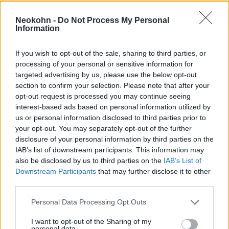
Mohammed Stajje palesztin miniszterelnök
Neokohn -
Do Not Process My Personal
Information
szombat este több tucatnyi afrikai vezető
előtt követelte, hogy vonják vissza az
If you wish to opt-out of the sale, sharing to third parties, or
Izraelnek júliusban megadott státust.
processing of your personal or sensitive information for
targeted advertising by us, please use the below opt-out
section to confirm your selection. Please note that after your
opt-out request is processed you may continue seeing
„Izraelt nem volna szabad
interest-based ads based on personal information utilized by
megjutalmazni az általa
us or personal information disclosed to third parties prior to
your opt-out. You may separately opt-out of the further
elkövetett erőszakért és a
disclosure of your personal information by third parties on the
palesztin népre kényszerített
IAB’s list of downstream participants. This information may
also be disclosed by us to third parties on the
IAB’s List of
apartheidért”
Downstream Participants
that may further disclose it to other
third parties.
Please note that this website/app uses one or more Google
– jelentette ki.
Personal Data Processing Opt Outs
services and may gather and store information including but
not limited to your visit or usage behaviour. You may click to
I want to opt-out of the Sharing of my
personal data.