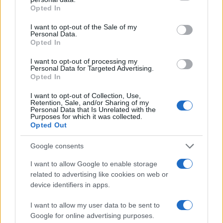
Moussa Faki Mahamat viszont védte
grant or deny consent to Google and its third-party tags to
Opted In
use your data for below specified purposes in below Google
döntését, és nyugodt vitát javasolt.
consent section.
I want to opt-out of the Sale of my
Kijelentette, hogy az Afrikai Unió
Personal Data.
elkötelezettsége a független palesztin állam
Opted In
létrehozása mellett „változatlan és csakis
I want to opt-out of processing my
Personal Data for Targeted Advertising.
tovább erősödhet”. Az afrikai politikus
Opted In
ugyanakkor leszögezte, hogy Izrael
I want to opt-out of Collection, Use,
megfigyelői tagsága az Európai Unióban
Retention, Sale, and/or Sharing of my
„eszköz lehet a béke szolgálatában”.
Personal Data that Is Unrelated with the
Purposes for which it was collected.
Opted Out
Google consents
Algéria háborúra készül Marokkóval,
I want to allow Google to enable storage
bepánikolt az izraeli fegyverek miatt
related to advertising like cookies on web or
device identifiers in apps.
I want to allow my user data to be sent to
Google for online advertising purposes.