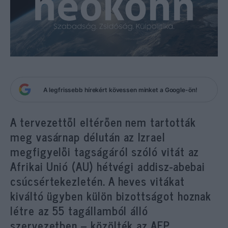
A legfrissebb hírekért kövessen minket a Google-ön!
A tervezettől eltérően nem tartották
meg vasárnap délután az Izrael
megfigyelői tagságáról szóló vitát az
Afrikai Unió (AU) hétvégi addisz-abebai
csúcsértekezletén. A heves vitákat
kiváltó ügyben külön bizottságot hoznak
létre az 55 tagállamból álló
szervezetben – közölték az AFP