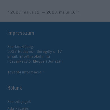
« 2023. május 12.
---
2023. május 10. »
Impresszum
Szerkesztőség:
1037 Budapest, Seregély u. 17.
Email:
info@neokohn.hu
Főszerkesztő: Megyeri Jonatán
További információ »
Rólunk
Szerzői jogok
Adatkezelés