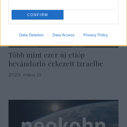
CONFIRM
Data Deletion
Data Access
Privacy Policy
Több mint ezer új etióp
bevándorló érkezett Izraelbe
2023. május 11.