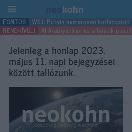
Kilépés
WSJ: Putyin hamarosan korlátozott
a
Al Arabiya: Irán és a húszik pus
tartalomba
Jelenleg a honlap
2023.
május 11.
napi bejegyzései
között tallózunk.