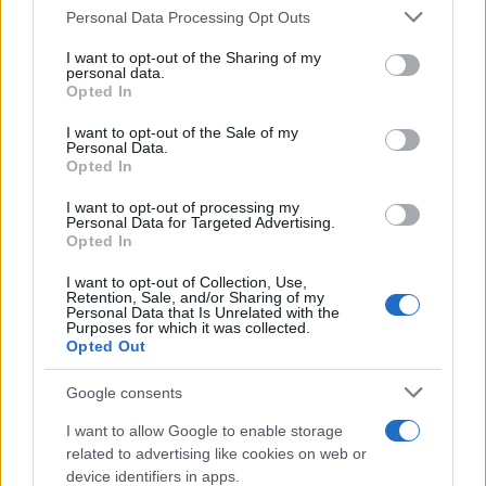
Please note that this website/app uses one or more Google
Personal Data Processing Opt Outs
Ukrajna esélye a győzelemre
services and may gather and store information including but
not limited to your visit or usage behaviour. You may click to
I want to opt-out of the Sharing of my
2023. május 11.
personal data.
grant or deny consent to Google and its third-party tags to
Opted In
use your data for below specified purposes in below Google
consent section.
I want to opt-out of the Sale of my
Personal Data.
Opted In
I want to opt-out of processing my
Personal Data for Targeted Advertising.
Opted In
I want to opt-out of Collection, Use,
Retention, Sale, and/or Sharing of my
Personal Data that Is Unrelated with the
Purposes for which it was collected.
Opted Out
Magyarország kiáll a terroristák
Google consents
által bombázott Izrael mellett
I want to allow Google to enable storage
related to advertising like cookies on web or
2023. május 11.
device identifiers in apps.