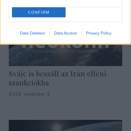
CONFIRM
Data Deletion
Data Access
Privacy Policy
Svájc is beszáll az Irán elleni
szankciókba
2022. november 3.