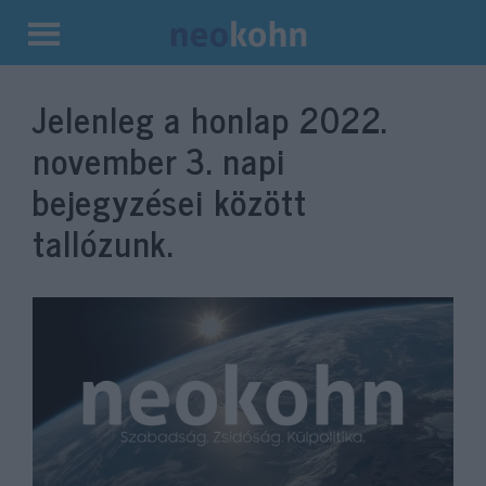
Kilépés
a
Jelenleg a honlap
2022.
tartalomba
november 3.
napi
bejegyzései között
tallózunk.