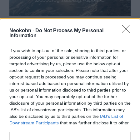
Orbán Viktor gratulált Benjamin
Neokohn -
Do Not Process My Personal
Netanjahunak a győzelemhez
Information
2022. november 3.
If you wish to opt-out of the sale, sharing to third parties, or
processing of your personal or sensitive information for
targeted advertising by us, please use the below opt-out
section to confirm your selection. Please note that after your
opt-out request is processed you may continue seeing
interest-based ads based on personal information utilized by
us or personal information disclosed to third parties prior to
your opt-out. You may separately opt-out of the further
disclosure of your personal information by third parties on the
IAB’s list of downstream participants. This information may
also be disclosed by us to third parties on the
IAB’s List of
Downstream Participants
that may further disclose it to other
third parties.
Az Egyesült Államok kizáratná