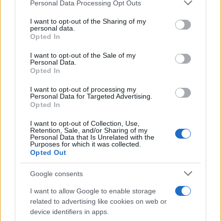
Please note that this website/app uses one or more Google
Personal Data Processing Opt Outs
Iránt az ENSZ nőjogi
services and may gather and store information including but
not limited to your visit or usage behaviour. You may click to
I want to opt-out of the Sharing of my
bizottságából
personal data.
grant or deny consent to Google and its third-party tags to
Opted In
use your data for below specified purposes in below Google
2022. november 3.
consent section.
I want to opt-out of the Sale of my
Personal Data.
Opted In
I want to opt-out of processing my
Personal Data for Targeted Advertising.
Opted In
I want to opt-out of Collection, Use,
Retention, Sale, and/or Sharing of my
Personal Data that Is Unrelated with the
Purposes for which it was collected.
Opted Out
Google consents
Gyakorlatilag véglegesnek
I want to allow Google to enable storage
related to advertising like cookies on web or
tekinthető az izraeli választások
device identifiers in apps.