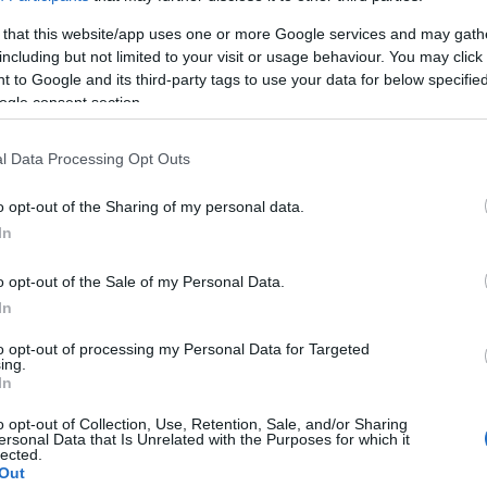
 that this website/app uses one or more Google services and may gath
including but not limited to your visit or usage behaviour. You may click 
Németországra az
 to Google and its third-party tags to use your data for below specifi
ogle consent section.
„elégedetlenség tavasza” vár
l Data Processing Opt Outs
o opt-out of the Sharing of my personal data.
2022. április 3.
In
o opt-out of the Sale of my Personal Data.
In
to opt-out of processing my Personal Data for Targeted
ing.
In
o opt-out of Collection, Use, Retention, Sale, and/or Sharing
ersonal Data that Is Unrelated with the Purposes for which it
lected.
Out