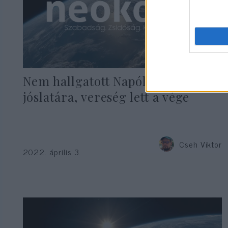
Nem hallgatott Napóleon a rebbe
jóslatára, vereség lett a vége
Cseh Viktor
2022. április 3.