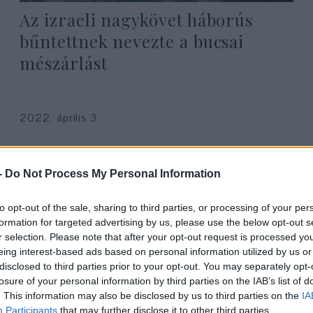
Az izraeli nagykövet háborús
bűntettnek nevezte a bucsai
mészárlást
2022. április 3.
-
Do Not Process My Personal Information
to opt-out of the sale, sharing to third parties, or processing of your per
formation for targeted advertising by us, please use the below opt-out s
r selection. Please note that after your opt-out request is processed y
eing interest-based ads based on personal information utilized by us or
disclosed to third parties prior to your opt-out. You may separately opt-
losure of your personal information by third parties on the IAB’s list of
. This information may also be disclosed by us to third parties on the
IA
Participants
that may further disclose it to other third parties.