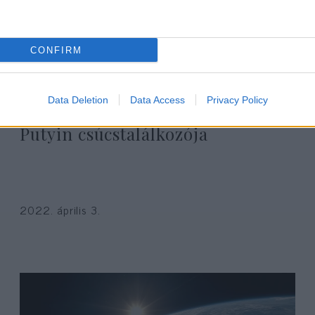
CONFIRM
Data Deletion
Data Access
Privacy Policy
Küszöbön állhat Zelenszkij és
Putyin csúcstalálkozója
2022. április 3.