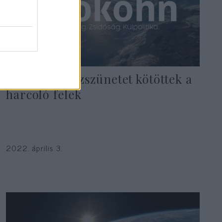
Jemenben tűzszünetet kötöttek a
harcoló felek
2022. április 3.