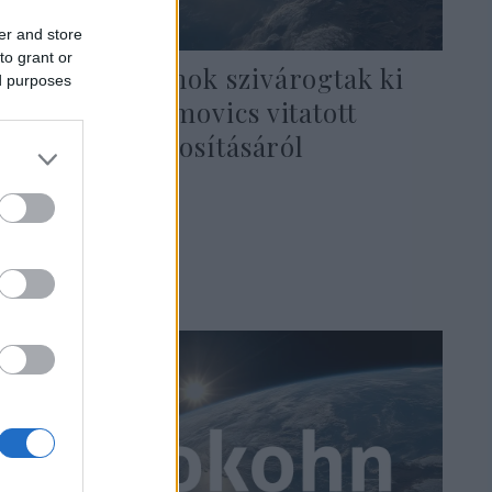
er and store
to grant or
Dokumentumok szivárogtak ki
ed purposes
Roman Abramovics vitatott
portugál honosításáról
2022. április 3.