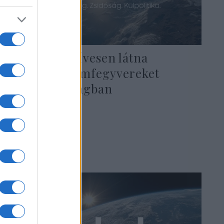
Kaczynski szívesen látna
amerikai atomfegyvereket
Lengyelországban
2022. április 3.