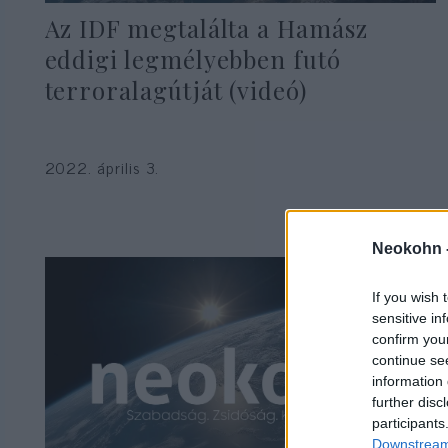
Az IDF megtalálta a Hamász
eddigi legmélyebben futó
terroralagútját (videó)
2022. április 3.
Neokohn 
If you wish 
sensitive in
confirm you
continue se
information 
further disc
participants
Downstream 