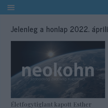
Kilépés
a
Jelenleg a honlap
2022. áprili
tartalomba
Életfogytiglant kapott Esther