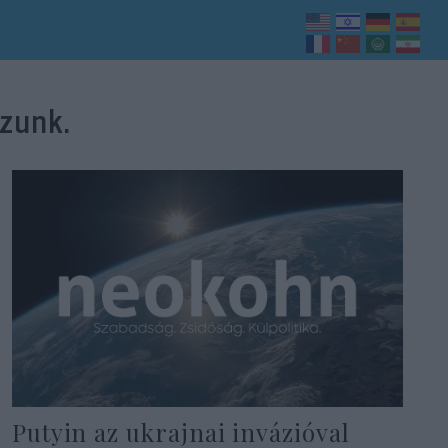
ózunk.
Putyin az ukrajnai invázióval