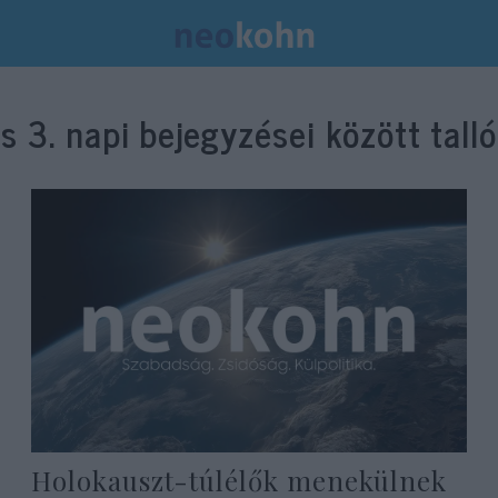
s 3.
napi bejegyzései között tall
Holokauszt-túlélők menekülnek