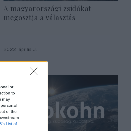
A magyarországi zsidókat
megosztja a választás
2022. április 3.
sonal or
ection to
ou may
 personal
out of the
 downstream
B’s List of