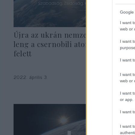
Google 
I want t
web or d
Újra az ukrán nemzeti lobogó
I want t
leng a csernobili atomerőmű
purpose
felett
I want 
I want t
2022. április 3.
web or d
I want t
or app.
I want t
I want t
authenti