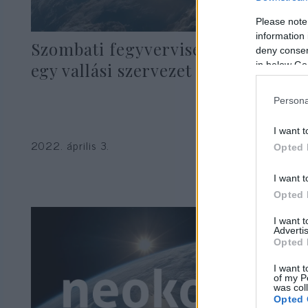
Please note
information 
Szombati fegyverviselésre buzdít
deny consent
in below Go
egy vallási szervezet Izraelben
Persona
I want t
2022. április 3.
Opted 
I want t
Opted 
I want 
Advertis
Opted 
I want t
of my P
was col
Opted 