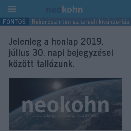
Kilépés
Rekordszinten az izraeli kivándorlás
a
tartalomba
Jelenleg a honlap
2019.
július 30.
napi bejegyzései
között tallózunk.