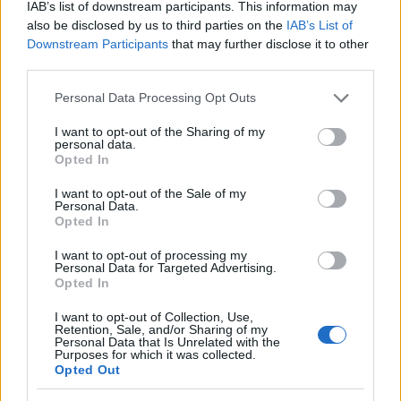
IAB’s list of downstream participants. This information may
also be disclosed by us to third parties on the
IAB’s List of
Downstream Participants
that may further disclose it to other
third parties.
Please note that this website/app uses one or more Google
Personal Data Processing Opt Outs
Izraeli futsal győzelemmel
services and may gather and store information including but
kezdődött a 15. Maccabi Európa
not limited to your visit or usage behaviour. You may click to
I want to opt-out of the Sharing of my
personal data.
grant or deny consent to Google and its third-party tags to
Játékok Budapesten
Opted In
Wallenstein Róbert
use your data for below specified purposes in below Google
consent section.
I want to opt-out of the Sale of my
2019. július 30.
Personal Data.
Opted In
I want to opt-out of processing my
Personal Data for Targeted Advertising.
Opted In
I want to opt-out of Collection, Use,
Retention, Sale, and/or Sharing of my
Personal Data that Is Unrelated with the
Purposes for which it was collected.
Opted Out