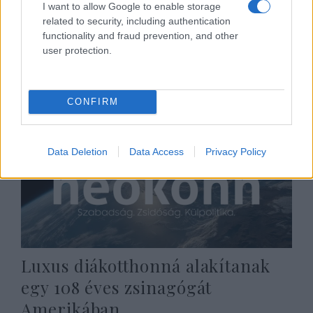
Ocasio-Cortez az Izrael-ellenes
I want to allow Google to enable storage
related to security, including authentication
bojkottmozgalom mellett
functionality and fraud prevention, and other
user protection.
2019. július 30.
CONFIRM
Data Deletion
Data Access
Privacy Policy
Luxus diákotthonná alakítanak
egy 108 éves zsinagógát
Amerikában