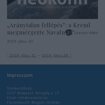
„Aránytalan fellépés”: a Kreml
megmérgezte Navalnijt?
Eperjesi Ildikó
2019. július 30.
« 2019. július 31.
---
2019. július 29. »
Impresszum
Szerkesztőség:
1037 Budapest, Seregély u. 17.
Email:
info@neokohn.hu
Főszerkesztő: Megyeri Jonatán