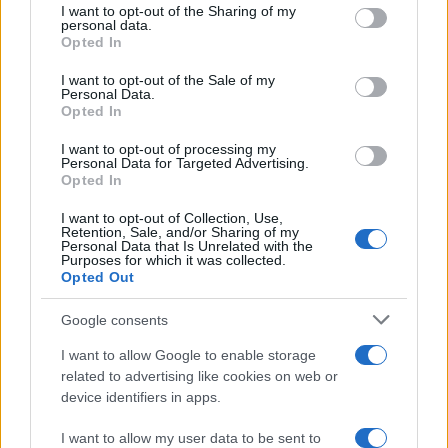
not limited to your visit or usage behaviour. You may click to
I want to opt-out of the Sharing of my
personal data.
grant or deny consent to Google and its third-party tags to
Opted In
use your data for below specified purposes in below Google
consent section.
I want to opt-out of the Sale of my
Personal Data.
Opted In
A béketerv kizárna huszonöt
I want to opt-out of processing my
zsidó települést Izraelből
Personal Data for Targeted Advertising.
Opted In
2020. június 8.
I want to opt-out of Collection, Use,
Retention, Sale, and/or Sharing of my
Personal Data that Is Unrelated with the
Purposes for which it was collected.
Opted Out
Google consents
I want to allow Google to enable storage
related to advertising like cookies on web or
device identifiers in apps.
I want to allow my user data to be sent to