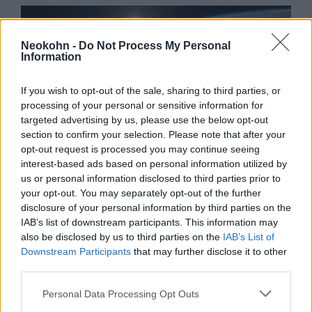
Neokohn -
Do Not Process My Personal
Information
If you wish to opt-out of the sale, sharing to third parties, or
processing of your personal or sensitive information for
targeted advertising by us, please use the below opt-out
section to confirm your selection. Please note that after your
Trump győzelméért fújták a
opt-out request is processed you may continue seeing
interest-based ads based on personal information utilized by
sófárt Hebronban
us or personal information disclosed to third parties prior to
your opt-out. You may separately opt-out of the further
2020. november 2.
disclosure of your personal information by third parties on the
IAB’s list of downstream participants. This information may
also be disclosed by us to third parties on the
IAB’s List of
Downstream Participants
that may further disclose it to other
third parties.
Please note that this website/app uses one or more Google
Personal Data Processing Opt Outs
services and may gather and store information including but