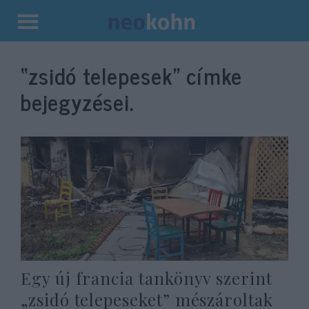
Kilépés
a
“zsidó telepesek”
címke
tartalomba
bejegyzései.
Egy új francia tankönyv szerint
„zsidó telepeseket” mészároltak