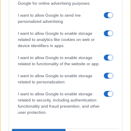
Google for online advertising purposes.
Szélsőséges izraeliek
I want to allow Google to send me
gyújtogattak palesztin falvakban
personalized advertising.
2019. november 22.
I want to allow Google to enable storage
related to analytics like cookies on web or
device identifiers in apps.
I want to allow Google to enable storage
related to functionality of the website or app.
I want to allow Google to enable storage
related to personalization.
I want to allow Google to enable storage
related to security, including authentication
functionality and fraud prevention, and other
user protection.
Izraeliek és palesztinok nehéz
szomszédsága Júdea-