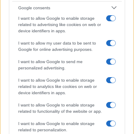
szuperolcsó harci repülőgépet
Google consents
épít Izrael ázsiai szövetségese
I want to allow Google to enable storage
2026. július 4.
related to advertising like cookies on web or
device identifiers in apps.
I want to allow my user data to be sent to
Google for online advertising purposes.
I want to allow Google to send me
personalized advertising.
I want to allow Google to enable storage
related to analytics like cookies on web or
device identifiers in apps.
I want to allow Google to enable storage
related to functionality of the website or app.
Izrael felturbózza a „Kfir”
vadászgépeket – haderő-
I want to allow Google to enable storage
related to personalization.
modernizációba kezdett egy kis