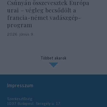
Csúnyán összevesztek Európa
urai – végleg becsődölt a
francia-német vadászgép-
program
2026. június 9.
Többet akarok
Impresszum
Szerkesztőség:
1037 Budapest, Seregély u. 17.