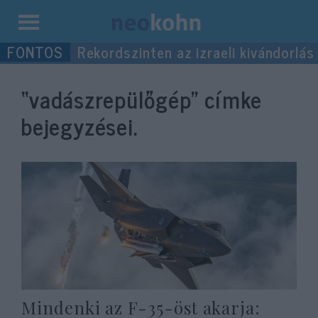
Kilépés
Rekordszinten az izraeli kivándorlás
a
tartalomba
“vadászrepülőgép”
címke
bejegyzései.
Mindenki az F-35-öst akarja: