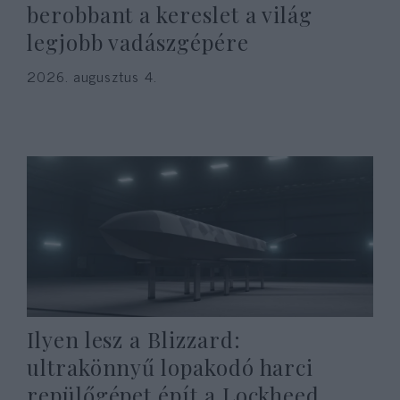
berobbant a kereslet a világ
legjobb vadászgépére
2026. augusztus 4.
Ilyen lesz a Blizzard:
ultrakönnyű lopakodó harci
repülőgépet épít a Lockheed