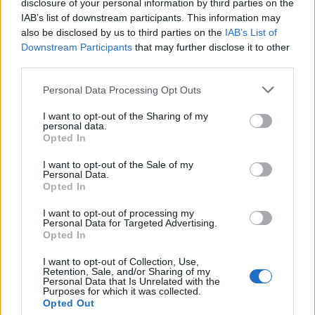
disclosure of your personal information by third parties on the
IAB’s list of downstream participants. This information may
Új szerepet kap a Szu-57:
also be disclosed by us to third parties on the
IAB’s List of
jelentősen átalakították az
Downstream Participants
that may further disclose it to other
third parties.
oroszok lopakodó vadászgépét
Please note that this website/app uses one or more Google
Personal Data Processing Opt Outs
2026. július 7.
services and may gather and store information including but
not limited to your visit or usage behaviour. You may click to
I want to opt-out of the Sharing of my
personal data.
grant or deny consent to Google and its third-party tags to
Opted In
use your data for below specified purposes in below Google
consent section.
I want to opt-out of the Sale of my
Personal Data.
Opted In
I want to opt-out of processing my
Personal Data for Targeted Advertising.
Opted In
I want to opt-out of Collection, Use,
Retention, Sale, and/or Sharing of my
Personal Data that Is Unrelated with the
Purposes for which it was collected.
Bemutatkozik a Supreme:
Opted Out