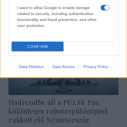
ázsiai ország
I want to allow Google to enable storage
related to security, including authentication
2026. június 23.
functionality and fraud prevention, and other
user protection.
CONFIRM
Data Deletion
Data Access
Privacy Policy
Hadrendbe áll a PULSE P19:
különleges robotrepülőgéppel
rukkolt elő Németország