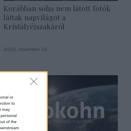
Korábban soha nem látott fotók
láttak napvilágot a
Kristályéjszakáról
2022. november 12.
sonal or
ection to
ou may
 personal
out of the
 downstream