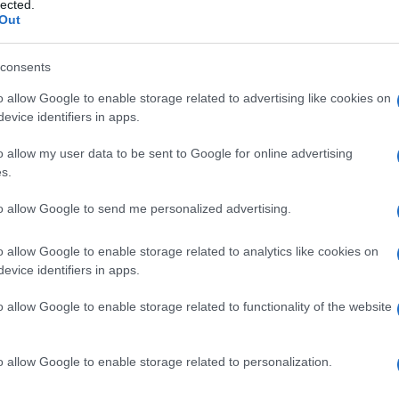
lected.
Out
consents
Az antiszemitizmus ellenszere az
o allow Google to enable storage related to advertising like cookies on
evice identifiers in apps.
oktatás
o allow my user data to be sent to Google for online advertising
s.
to allow Google to send me personalized advertising.
2021. november 9.
o allow Google to enable storage related to analytics like cookies on
evice identifiers in apps.
o allow Google to enable storage related to functionality of the website
o allow Google to enable storage related to personalization.