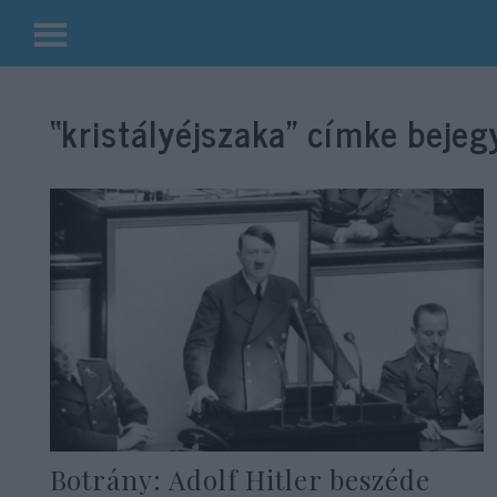
Kilépés
a
“kristályéjszaka”
címke bejegy
tartalomba
Botrány: Adolf Hitler beszéde