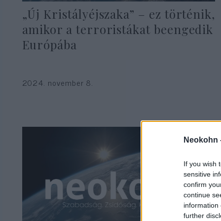
„Új Kristályéjszaka” – ez történik,
amikor a terroristákat beengedik
Európába
2024. november 8.
Neokohn 
If you wish 
sensitive in
confirm you
continue se
information 
further disc