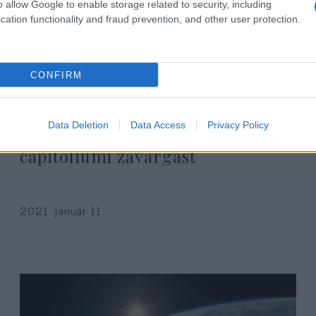
o allow Google to enable storage related to security, including
cation functionality and fraud prevention, and other user protection.
CONFIRM
Schwarzenegger a
Data Deletion
Data Access
Privacy Policy
kristályéjszakához hasonlította a
capitoliumi zavargást
2021. január 11.