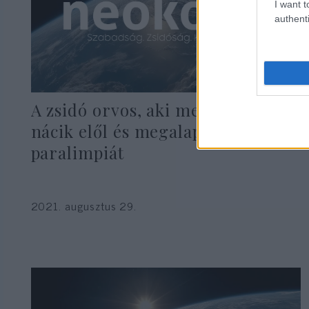
I want t
authenti
A zsidó orvos, aki megszökött a
nácik elől és megalapította a
paralimpiát
2021. augusztus 29.