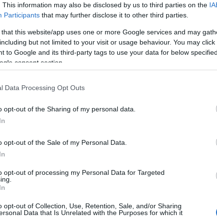
. This information may also be disclosed by us to third parties on the
IA
Participants
that may further disclose it to other third parties.
A KFC üzenete a német
 that this website/app uses one or more Google services and may gath
including but not limited to your visit or usage behaviour. You may click 
vásárlóknak: „Kényeztessétek
 to Google and its third-party tags to use your data for below specifi
magatokat” a Kristályéjszakán
ogle consent section.
l Data Processing Opt Outs
2022. november 10.
o opt-out of the Sharing of my personal data.
In
o opt-out of the Sale of my Personal Data.
In
to opt-out of processing my Personal Data for Targeted
ing.
In
o opt-out of Collection, Use, Retention, Sale, and/or Sharing
ersonal Data that Is Unrelated with the Purposes for which it