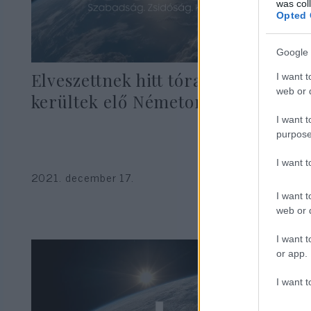
was col
Opted 
Google 
Elveszettnek hitt tóra-töredékek
I want t
web or d
kerültek elő Németországban
I want t
purpose
I want 
2021. december 17.
I want t
web or d
I want t
or app.
I want t