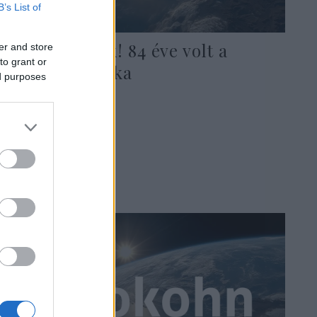
B’s List of
Ne felejtsünk! 84 éve volt a
er and store
to grant or
Kristályéjszaka
ed purposes
2022. november 10.