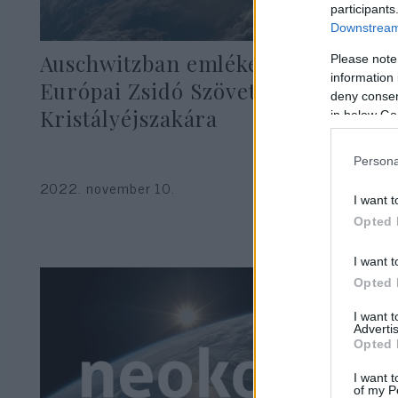
participants
Downstream 
Auschwitzban emlékezett az
Please note
information 
Európai Zsidó Szövetség a
deny consent
Kristályéjszakára
in below Go
Persona
2022. november 10.
I want t
Opted 
I want t
Opted 
I want 
Advertis
Opted 
I want t
of my P