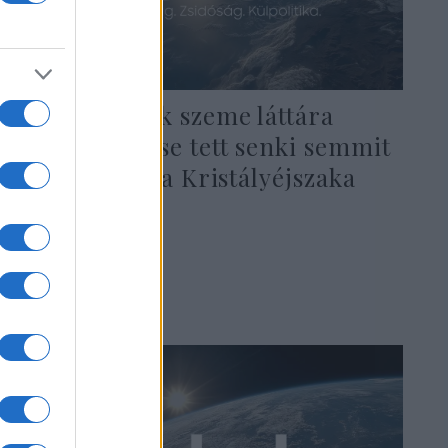
A szomszédok szeme láttára
történt, mégse tett senki semmit
– 83 éve volt a Kristályéjszaka
2021. november 9.