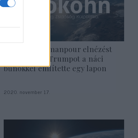
Christiane Amanpour elnézést
kért, amiért Trumpot a náci
bűnökkel említette egy lapon
2020. november 17.