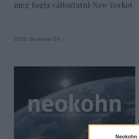
meg fogja változtatni New Yorkot
2025. december 28.
Neokohn 