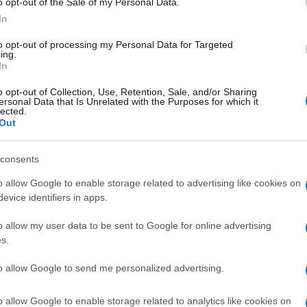
o opt-out of the Sale of my Personal Data.
In
A szabadság nem lehetséges
to opt-out of processing my Personal Data for Targeted
ing.
nemzet nélkül
In
o opt-out of Collection, Use, Retention, Sale, and/or Sharing
ersonal Data that Is Unrelated with the Purposes for which it
lected.
Out
2022. április 23.
consents
o allow Google to enable storage related to advertising like cookies on
evice identifiers in apps.
o allow my user data to be sent to Google for online advertising
s.
to allow Google to send me personalized advertising.
o allow Google to enable storage related to analytics like cookies on