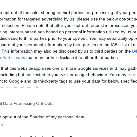
Miért szorgalmazza Biden a
to opt-out of the sale, sharing to third parties, or processing of your per
túszalkut?
formation for targeted advertising by us, please use the below opt-out s
r selection. Please note that after your opt-out request is processed y
eing interest-based ads based on personal information utilized by us or
disclosed to third parties prior to your opt-out. You may separately opt-
losure of your personal information by third parties on the IAB’s list of
2024. február 29.
. This information may also be disclosed by us to third parties on the
IA
Participants
that may further disclose it to other third parties.
 that this website/app uses one or more Google services and may gath
including but not limited to your visit or usage behaviour. You may click 
 to Google and its third-party tags to use your data for below specifi
ogle consent section.
l Data Processing Opt Outs
o opt-out of the Sharing of my personal data.
In