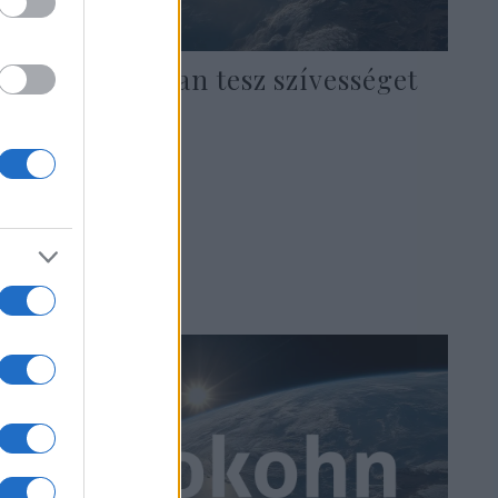
Bennett naivan tesz szívességet
Bidennek
2022. március 24.