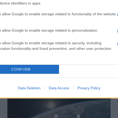
evice identifiers in apps.
o allow Google to enable storage related to functionality of the website
Az új gázai határfal az
o allow Google to enable storage related to personalization.
életmentésről szól, nem pedig az
o allow Google to enable storage related to security, including
„apartheidről”
cation functionality and fraud prevention, and other user protection.
2021. december 14.
CONFIRM
Data Deletion
Data Access
Privacy Policy