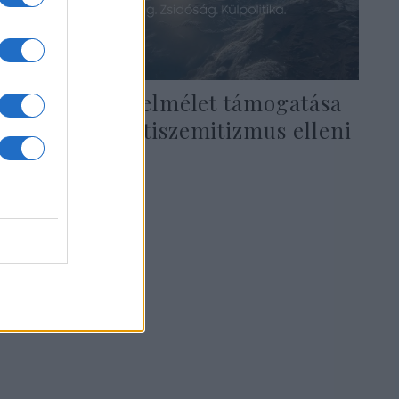
A kritikai fajelmélet támogatása
aláássa az antiszemitizmus elleni
harcot
2021. november 18.