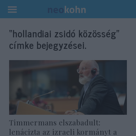
Kilépés
a
“hollandiai zsidó közösség”
tartalomba
címke bejegyzései.
Timmermans elszabadult:
lenácizta az izraeli kormányt a