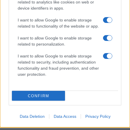
related to analytics like cookies on web or
2023. március 6.
device identifiers in apps.
I want to allow Google to enable storage
related to functionality of the website or app.
I want to allow Google to enable storage
related to personalization.
I want to allow Google to enable storage
related to security, including authentication
functionality and fraud prevention, and other
user protection.
Több holland egyetem listázza az
CONFIRM
alkalmazottainak zsidó és izraeli
kapcsolatait
Data Deletion
Data Access
Privacy Policy
2022. február 13.