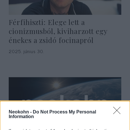
Férfihiszti: Elege lett a
cionizmusból, kiviharzott egy
énekes a zsidó focinapról
2025. június 30.
Neokohn -
Do Not Process My Personal
Information