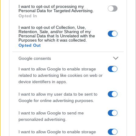
a zsidók védelmére kiadott
I want to opt-out of processing my
parancsot
Personal Data for Targeted Advertising.
Opted In
2024. október 7.
I want to opt-out of Collection, Use,
Retention, Sale, and/or Sharing of my
Personal Data that Is Unrelated with the
Purposes for which it was collected.
Opted Out
Google consents
I want to allow Google to enable storage
related to advertising like cookies on web or
device identifiers in apps.
I want to allow my user data to be sent to
Google for online advertising purposes.
A holland protestáns egyház
I want to allow Google to send me
szerint Izrael náci módra bánik a
personalized advertising.
palesztinokkal
I want to allow Google to enable storage