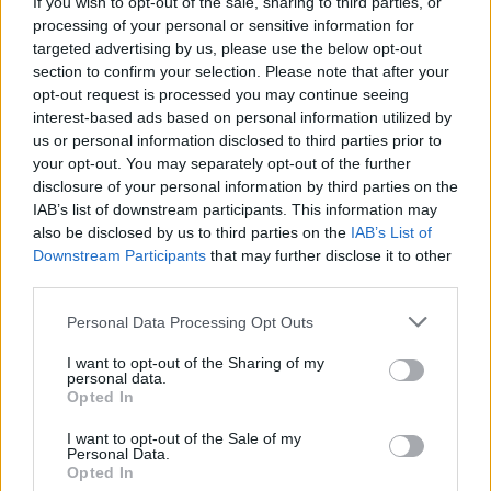
If you wish to opt-out of the sale, sharing to third parties, or
„Nem hordok többé kipát” –
processing of your personal or sensitive information for
targeted advertising by us, please use the below opt-out
berobbant a hollandiai
section to confirm your selection. Please note that after your
antiszemitizmus a pogrom után
opt-out request is processed you may continue seeing
interest-based ads based on personal information utilized by
2024. november 17.
us or personal information disclosed to third parties prior to
your opt-out. You may separately opt-out of the further
disclosure of your personal information by third parties on the
IAB’s list of downstream participants. This information may
also be disclosed by us to third parties on the
IAB’s List of
Downstream Participants
that may further disclose it to other
third parties.
Please note that this website/app uses one or more Google
Personal Data Processing Opt Outs
services and may gather and store information including but
not limited to your visit or usage behaviour. You may click to
I want to opt-out of the Sharing of my
personal data.
grant or deny consent to Google and its third-party tags to
Opted In
use your data for below specified purposes in below Google
consent section.
I want to opt-out of the Sale of my
Holland rendőrök tagadták meg
Personal Data.
Opted In