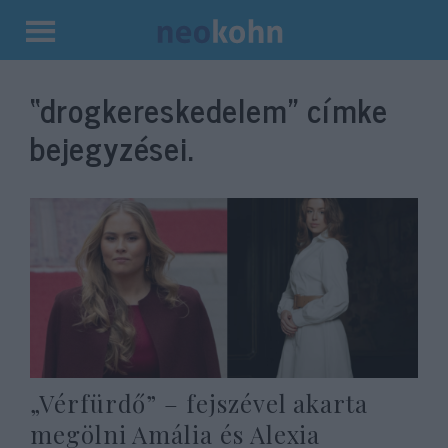
Kilépés
a
“drogkereskedelem”
címke
tartalomba
bejegyzései.
„Vérfürdő” – fejszével akarta
megölni Amália és Alexia