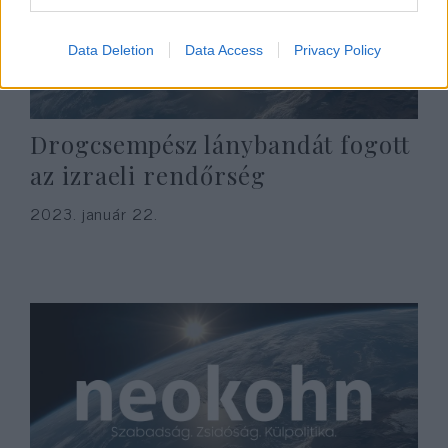
Data Deletion
Data Access
Privacy Policy
Drogcsempész lánybandát fogott
az izraeli rendőrség
2023. január 22.