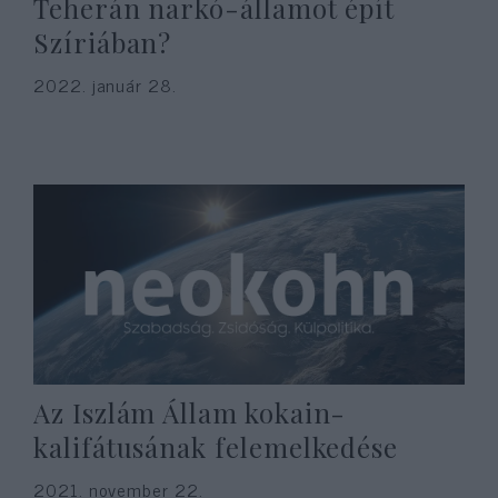
Teherán narkó-államot épít
Szíriában?
2022. január 28.
Az Iszlám Állam kokain-
kalifátusának felemelkedése
2021. november 22.