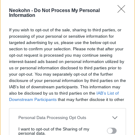
kokainszuperhatalmat Bolíviából
egy náci tiszt?
Neokohn -
Do Not Process My Personal
Information
2025. május 14.
If you wish to opt-out of the sale, sharing to third parties, or
processing of your personal or sensitive information for
targeted advertising by us, please use the below opt-out
section to confirm your selection. Please note that after your
opt-out request is processed you may continue seeing
interest-based ads based on personal information utilized by
us or personal information disclosed to third parties prior to
your opt-out. You may separately opt-out of the further
disclosure of your personal information by third parties on the
IAB’s list of downstream participants. This information may
also be disclosed by us to third parties on the
IAB’s List of
Downstream Participants
that may further disclose it to other
third parties.
Mi lesz a szír diktátor
Please note that this website/app uses one or more Google
kábítószer-birodalmával a
Personal Data Processing Opt Outs
services and may gather and store information including but
bukása után?
not limited to your visit or usage behaviour. You may click to
I want to opt-out of the Sharing of my
personal data.