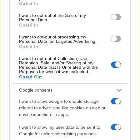
grant or deny consent to Google and its third-party tags to
Opted In
2024. december 9.
use your data for below specified purposes in below Google
consent section.
I want to opt-out of the Sale of my
Personal Data.
Opted In
I want to opt-out of processing my
Personal Data for Targeted Advertising.
Opted In
I want to opt-out of Collection, Use,
Retention, Sale, and/or Sharing of my
Personal Data that Is Unrelated with the
Purposes for which it was collected.
Opted Out
Google consents
Rejtélyes eredetű náci drogok
I want to allow Google to enable storage
lepték el Európát
related to advertising like cookies on web or
device identifiers in apps.
2024. július 20.
I want to allow my user data to be sent to
Google for online advertising purposes.