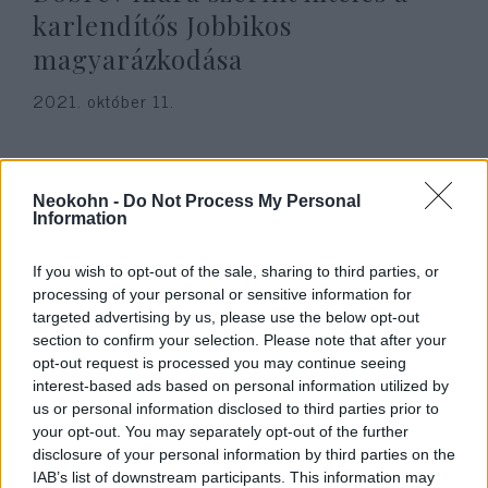
karlendítős Jobbikos
magyarázkodása
2021. október 11.
Neokohn -
Do Not Process My Personal
Information
If you wish to opt-out of the sale, sharing to third parties, or
processing of your personal or sensitive information for
targeted advertising by us, please use the below opt-out
section to confirm your selection. Please note that after your
opt-out request is processed you may continue seeing
interest-based ads based on personal information utilized by
us or personal information disclosed to third parties prior to
Veszített Ózdon a karlendítős
your opt-out. You may separately opt-out of the further
botrányba keveredett ellenzéki
disclosure of your personal information by third parties on the
IAB’s list of downstream participants. This information may