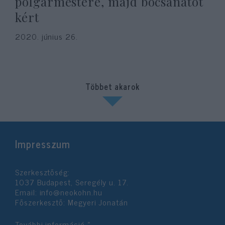
polgármestere, majd bocsánatot
kért
2020. június 26.
Többet akarok
Impresszum
Szerkesztőség:
1037 Budapest, Seregély u. 17.
Email:
info@neokohn.hu
Főszerkesztő: Megyeri Jonatán
További információ »