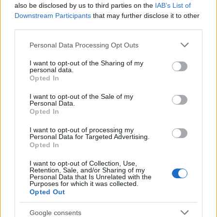
jelölt
also be disclosed by us to third parties on the
IAB’s List of
Downstream Participants
that may further disclose it to other
2021. szeptember 30.
third parties.
Please note that this website/app uses one or more Google
Personal Data Processing Opt Outs
services and may gather and store information including but
not limited to your visit or usage behaviour. You may click to
I want to opt-out of the Sharing of my
personal data.
grant or deny consent to Google and its third-party tags to
Opted In
use your data for below specified purposes in below Google
consent section.
I want to opt-out of the Sale of my
Personal Data.
Opted In
I want to opt-out of processing my
Personal Data for Targeted Advertising.
Opted In
The antisemites are coming: A
I want to opt-out of Collection, Use,
Retention, Sale, and/or Sharing of my
chronicle of the unification of
Personal Data that Is Unrelated with the
Purposes for which it was collected.
Hungary’s Left and the far-right
Opted Out
Jobbik party
Google consents