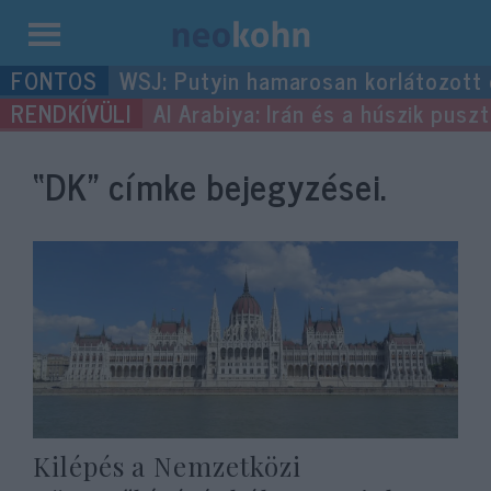
Kilépés
WSJ: Putyin hamarosan korlátozott
a
Al Arabiya: Irán és a húszik pus
tartalomba
“DK”
címke bejegyzései.
Kilépés a Nemzetközi