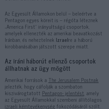
Az Egyesült Államokon belül – beleértve a
Pentagon egyes köreit is – régóta léteznek
„America First” irányultságú csoportok,
amelyek ellenezték az amerikai beavatkozást
Iránban, és neheztelnek
Izrael
re a háború
kirobbanásában játszott szerepe miatt.
Az iráni háborút ellenző csoportok
állhatnak az ügy mögött
Amerikai források a
The Jerusalem Postnak
jelezték, hogy cáfolják a szombaton
kiszivárogtatott
Pentagon- jelentést
, amely
az Egyesült Államokkal szembeni állítólagos
izraeli kémtevékenység
fokozódásáról szólt.