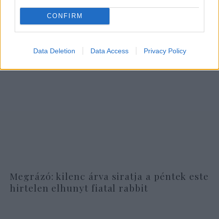
CONFIRM
Data Deletion
Data Access
Privacy Policy
Megrázó: kilenc árva siratja a péntek este
hirtelen elhunyt fiatal rabbit