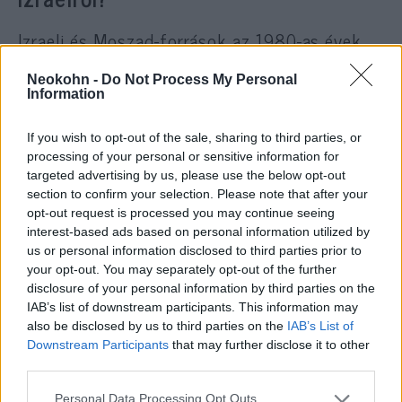
Izraeli és Moszad-források az 1980-as évek
közepén történt Jonathan Pollard-féle
Neokohn -
Do Not Process My Personal
kémügy óta következetesen tagadják az
Information
Egyesült Államok elleni kémkedést, amely
annak idején súlyosan megterhelte a két
If you wish to opt-out of the sale, sharing to third parties, or
szövetséges viszonyát. Az elmúlt
processing of your personal or sensitive information for
targeted advertising by us, please use the below opt-out
évtizedekben a két ország közötti hírszerzési
section to confirm your selection. Please note that after your
együttműködés annyira kiterjedt, hogy
opt-out request is processed you may continue seeing
interest-based ads based on personal information utilized by
us or personal information disclosed to third parties prior to
your opt-out. You may separately opt-out of the further
az általános értelmezés szerint
disclosure of your personal information by third parties on the
nem is lenne szükség olyan
IAB’s list of downstream participants. This information may
also be disclosed by us to third parties on the
IAB’s List of
információk megszerzésére,
Downstream Participants
that may further disclose it to other
amelyeket a felek egyébként is
third parties.
kölcsönösen megosztanak
Please note that this website/app uses one or more Google
Personal Data Processing Opt Outs