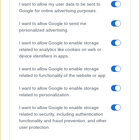
izraeli csapások terve miatt.
I want to allow my user data to be sent to
Google for online advertising purposes.
A szivárogtatás szerint a Pentagon a
I want to allow Google to send me
hírszerzés-elhárítási fenyegetettségi
personalized advertising.
besorolásban Izraelt a legmagasabb szintre
I want to allow Google to enable storage
emelte, elsősorban az izraeli és amerikai
related to analytics like cookies on web or
tisztviselők közötti feszültségek miatt,
device identifiers in apps.
amelyek az Irán elleni háború és annak proxy
I want to allow Google to enable storage
terrorszervezetei kapcsán kialakult stratégiai
related to functionality of the website or app.
lépéseket érintik.
I want to allow Google to enable storage
related to personalization.
I want to allow Google to enable storage
Jó hír: Marco Rubio lehet Trump
related to security, including authentication
utódja, felmosták a padlót JD Vance-
szel
functionality and fraud prevention, and other
user protection.