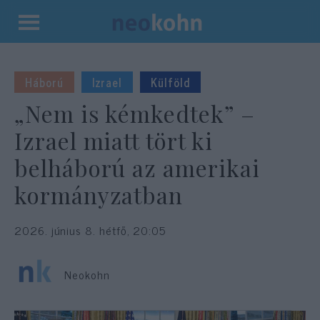
Kilépés
a
tartalomba
Háború
Izrael
Külföld
„Nem is kémkedtek” –
Izrael miatt tört ki
belháború az amerikai
kormányzatban
2026. június 8. hétfő, 20:05
Neokohn