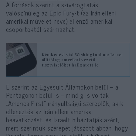
A források szerint a szivárogtatás
valószínűleg az Epic Fury-t (az Irán elleni
amerikai művelet neve) ellenző amerikai
csoportoktól származhat.
Kémkedési vád Washingtonban: Izrael
állítólag amerikai vezető
tisztviselőket hallgatott le
E szerint az Egyesült Államokon belül – a
Pentagonon belül is – mindig is voltak
„America First” irányultságú szereplők, akik
ellenezték
az Irán elleni amerikai
beavatkozást, és Izraelt hibáztatják azért,
mert szerintük szerepet játszott abban, hogy
Donald Trump amerikai elnök a háború