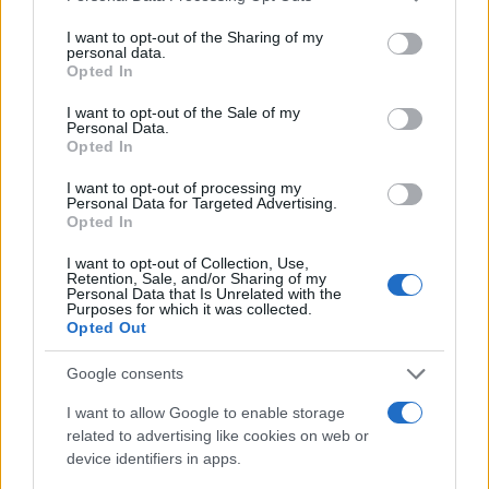
egymással.
services and may gather and store information including but
not limited to your visit or usage behaviour. You may click to
I want to opt-out of the Sharing of my
personal data.
grant or deny consent to Google and its third-party tags to
Opted In
use your data for below specified purposes in below Google
consent section.
I want to opt-out of the Sale of my
Personal Data.
Összeomlott a CIA és Moszad kurd
Opted In
inváziója Irán ellen – JD Vance lehet a
főbűnös
I want to opt-out of processing my
Personal Data for Targeted Advertising.
Opted In
Amerikai és izraeli források szerint a
I want to opt-out of Collection, Use,
szivárogtatás mögött valószínűleg a
Retention, Sale, and/or Sharing of my
Personal Data that Is Unrelated with the
Pentagonon belüli kisebbségi csoport állhat,
Purposes for which it was collected.
amely ellenezte az iráni háborút, kritikusan
Opted Out
viszonyult Izraelhez, és ki akarta használni a
Google consents
nyilvánosságban megjelenő feszültséget
Donald Trump és Benjamin Netanjahu között
I want to allow Google to enable storage
related to advertising like cookies on web or
– miután az amerikai elnök nemrég „kibaszott
device identifiers in apps.
őrült”-nek nevezte Netanjahut a Bejrút elleni