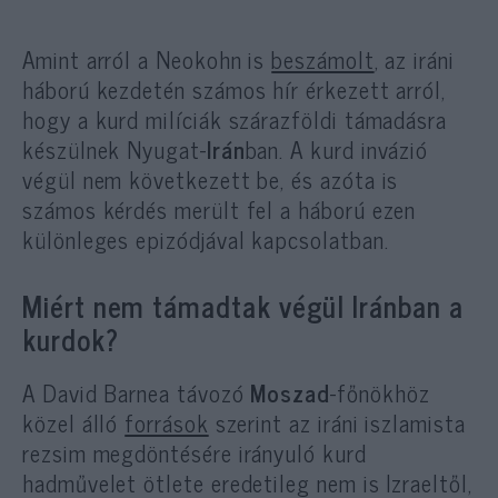
Amint arról a Neokohn is
beszámolt
, az iráni
háború kezdetén számos hír érkezett arról,
hogy a kurd milíciák szárazföldi támadásra
készülnek Nyugat-
Irán
ban. A kurd invázió
végül nem következett be, és azóta is
számos kérdés merült fel a háború ezen
különleges epizódjával kapcsolatban.
Miért nem támadtak végül Iránban a
kurdok?
A David Barnea távozó
Moszad
-főnökhöz
közel álló
források
szerint az iráni iszlamista
rezsim megdöntésére irányuló kurd
hadművelet ötlete eredetileg nem is Izraeltől,