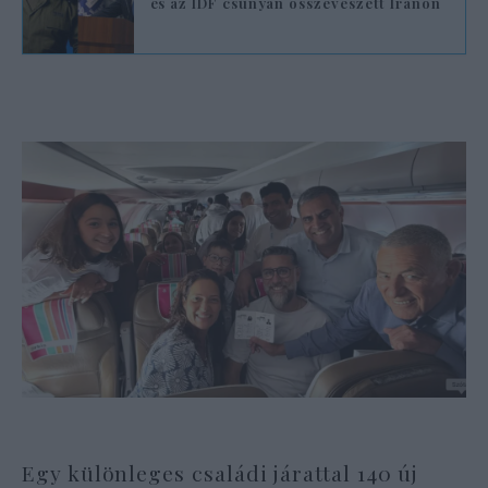
és az IDF csúnyán összeveszett Iránon
Egy különleges családi járattal 140 új