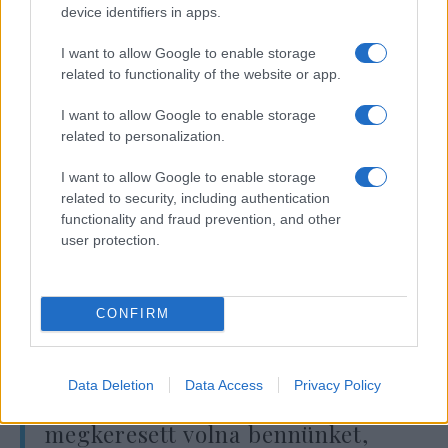
device identifiers in apps.
korábban többször is fenntartásokat
fogalmazott meg a 2026-os iráni háborúval
I want to allow Google to enable storage
kapcsolatban.
related to functionality of the website or app.
I want to allow Google to enable storage
Az elmélet szerint a kiszivárogtatás lehetővé
related to personalization.
tette Erdoğan számára, hogy időben
I want to allow Google to enable storage
meggyőzze Trumpot a művelet leállításáról,
related to security, including authentication
még annak elindítása előtt. JD Vance
functionality and fraud prevention, and other
különleges asszisztense és sajtótitkára, Luke
user protection.
Schroeder ugyanakkor határozottan
visszautasította a vádakat.
CONFIRM
„Ez a beszámoló teljes
Data Deletion
Data Access
Privacy Policy
mértékben valótlan. Ha a lap
megkeresett volna bennünket,