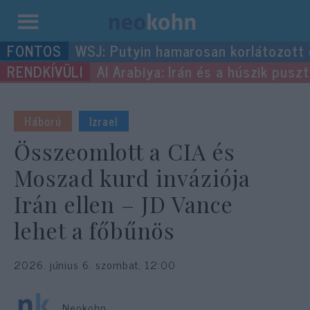
Kilépés
WSJ: Putyin hamarosan korlátozott
a
Al Arabiya: Irán és a húszik pus
tartalomba
Háború
Izrael
Összeomlott a CIA és
Moszad kurd inváziója
Irán ellen – JD Vance
lehet a főbűnös
2026. június 6. szombat, 12:00
Neokohn