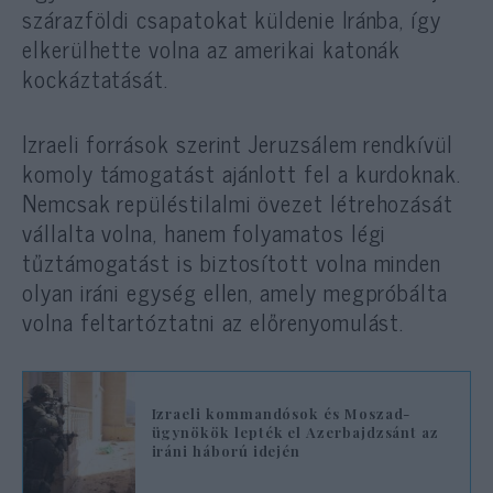
szárazföldi csapatokat küldenie Iránba, így
elkerülhette volna az amerikai katonák
kockáztatását.
Izraeli források szerint Jeruzsálem rendkívül
komoly támogatást ajánlott fel a kurdoknak.
Nemcsak repüléstilalmi övezet létrehozását
vállalta volna, hanem folyamatos légi
tűztámogatást is biztosított volna minden
olyan iráni egység ellen, amely megpróbálta
volna feltartóztatni az előrenyomulást.
Izraeli kommandósok és Moszad-
ügynökök lepték el Azerbajdzsánt az
iráni háború idején