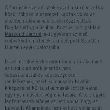
A források szerint azok közül a
kurd
vezetők
közül többen is szerepet kaptak volna az
akcióban, akik annak idején részt vettek
Bagdad elfoglalásában. Köztük volt például
Maszoud Barzani
, akit gyakran az első
emberként említenek, aki belépett Szaddám
Huszein egyik palotájába.
Izraeli értékelések szerint mind az iraki, mind
az iráni kurd erők jelentős harci
tapasztalattal és képességekkel
rendelkeznek, ezért különösebb további
kiképzés nélkül is alkalmasak lettek volna
egy ilyen művelet végrehajtására. A terv egyik
legfontosabb előnye az lett volna, hogy az
Egyesült Államoknak nem kellett volna saját