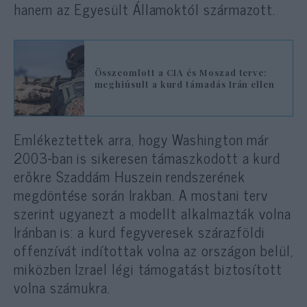
hanem az Egyesült Államoktól származott.
Összeomlott a CIA és Moszad terve:
meghiúsult a kurd támadás Irán ellen
Emlékeztettek arra, hogy Washington már
2003-ban is sikeresen támaszkodott a kurd
erőkre Szaddám Huszein rendszerének
megdöntése során Irakban. A mostani terv
szerint ugyanezt a modellt alkalmazták volna
Iránban is: a kurd fegyveresek szárazföldi
offenzívát indítottak volna az országon belül,
miközben Izrael légi támogatást biztosított
volna számukra.