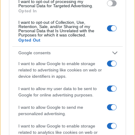
I want to opt-out of processing my
Personal Data for Targeted Advertising.
A jelentések szerint John Ratcliffe
CIA
-
Opted In
igazgató szintén ellenezte a kurdok
I want to opt-out of Collection, Use,
bevetését, ám a Moszad forrásai ezt
Retention, Sale, and/or Sharing of my
Personal Data that Is Unrelated with the
árnyaltabban látják. Állításuk szerint
Purposes for which it was collected.
Opted Out
Ratcliffe személyesen soha nem közölte
izraeli partnereivel, hogy ellenzi a tervet. Arra
Google consents
is felhívták a figyelmet, hogy a CIA a
I want to allow Google to enable storage
nyilvánosságra került információk szerint
related to advertising like cookies on web or
fegyverekkel támogatta a kurd erőket, ami
device identifiers in apps.
inkább a művelet előkészítését segítette.
I want to allow my user data to be sent to
Google for online advertising purposes.
Egyes izraeli források ennél is tovább
mennek, és azt állítják, hogy a Fehér Ház
I want to allow Google to send me
personalized advertising.
bizonyos tisztviselői szivárogtathatták ki a
terv részleteit Ankarába. Többen
JD Vance
I want to allow Google to enable storage
környezetére
gyanakodnak, mivel az alelnök
related to analytics like cookies on web or