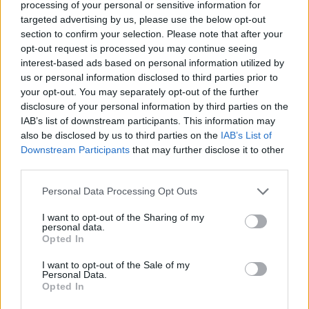
processing of your personal or sensitive information for
meg
a műveletet.
targeted advertising by us, please use the below opt-out
section to confirm your selection. Please note that after your
Izraelen belül sem mindenki hitt a terv
opt-out request is processed you may continue seeing
interest-based ads based on personal information utilized by
sikerében. Több tisztviselő kételkedett
us or personal information disclosed to third parties prior to
abban, hogy egy kurd felkelés valóban képes
your opt-out. You may separately opt-out of the further
lenne megrendíteni az iráni rendszert. A
disclosure of your personal information by third parties on the
IAB’s list of downstream participants. This information may
Moszadhoz közel álló források ugyanakkor
also be disclosed by us to third parties on the
IAB’s List of
arra hivatkoztak, hogy a hírszerző
Downstream Participants
that may further disclose it to other
szolgálatok számos olyan műveletet
third parties.
hajtottak már végre korábban, amelyet sokan
Please note that this website/app uses one or more Google
Personal Data Processing Opt Outs
szintén lehetetlennek tartottak.
services and may gather and store information including but
not limited to your visit or usage behaviour. You may click to
I want to opt-out of the Sharing of my
personal data.
grant or deny consent to Google and its third-party tags to
Opted In
use your data for below specified purposes in below Google
Izraelben kiképzett iráni Moszad-
consent section.
I want to opt-out of the Sale of my
ügynökök csaptak le a teheráni
Personal Data.
légvédelemre
Opted In