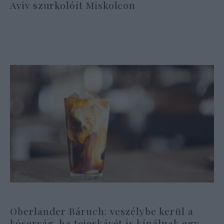
Aviv szurkolóit Miskolcon
Oberlander Báruch: veszélybe kerül a
kóserság, ha tejeskávét is kínálnak egy