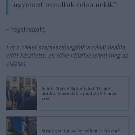
ugyanezt mondtuk volna nekik”
– fogalmazott.
Ezt a cikket szerkesztőségünk a sábát beállta
előtt készítette, és előre időzítve jelent meg az
oldalon.
Jó hír: Marco Rubio lehet Trump
utódja, felmosták a padlót JD Vance-
szel
Stratégiai káosz Izraelben: a Moszad