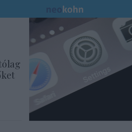
tólag
őket