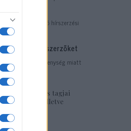
z Izraelből érkező hírszerzési
ggasztják a hírszerzőket
sak az izraeli tevékenység miatt
isztráció egyes tagjai
telefonokon, illetve