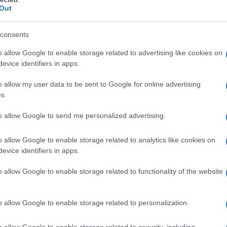
figyelő berendezést telepíteni.
Out
k az esetek hozzájárultak ahhoz, hogy a Pentagon a
consents
yegetést a legmagasabb kategóriába sorolja.
o allow Google to enable storage related to advertising like cookies on
evice identifiers in apps.
Trump-adminisztráció saját szokásai is a
o allow my user data to be sent to Google for online advertising
s.
ap szerint az amerikai tisztviselők egy része nemc
to allow Google to send me personalized advertising.
ódik.
o allow Google to enable storage related to analytics like cookies on
evice identifiers in apps.
Többen kifogásolták, hogy a Trump-admin
o allow Google to enable storage related to functionality of the website
érzékeny nemzetbiztonsági ügyeket magán
magánrepülőgépeken utazva intéznek.
o allow Google to enable storage related to personalization.
o allow Google to enable storage related to security, including