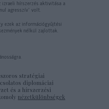
izraeli hírszerzés aktivitása a
ul agresszív” volt.
gy ezek az információgyűjtési
ezmények nélkül zajlottak.
ánosságra.
 szoros stratégiai
csolatos diplomáciai
yzet és a hírszerzési
 komoly
nézetkülönbségek