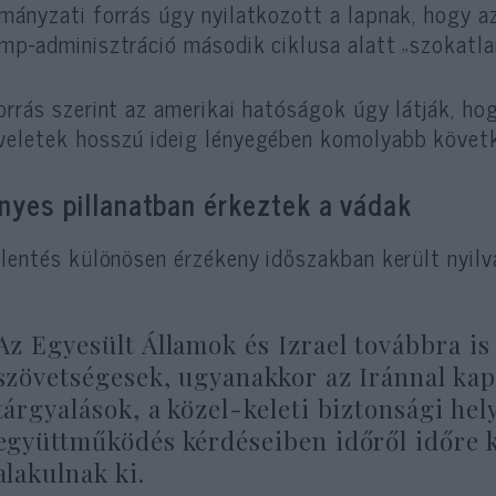
mányzati forrás úgy nyilatkozott a lapnak, hogy az 
mp-adminisztráció második ciklusa alatt „szokatlan
orrás szerint az amerikai hatóságok úgy látják, ho
eletek hosszú ideig lényegében komolyabb követk
nyes pillanatban érkeztek a vádak
elentés különösen érzékeny időszakban került nyilv
Az Egyesült Államok és Izrael továbbra is
szövetségesek, ugyanakkor az Iránnal kap
tárgyalások, a közel-keleti biztonsági hel
együttműködés kérdéseiben időről időre
alakulnak ki.