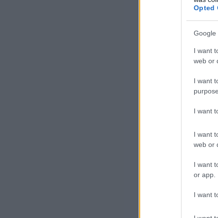
meg
Opted 
Eze
Google 
fen
I want t
web or d
A 
I want t
purpose
A l
I want 
agg
I want t
web or d
I want t
or app.
I want t
I want t