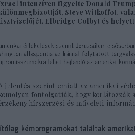
Izrael intenzíven figyelte Donald Trump
különmegbízottját, Steve Witkoffot, val
tisztviselőjét, Elbridge Colbyt és helyet
amerikai értékelések szerint Jeruzsálem elsősorban
hington álláspontja az Iránnal folytatott tárgyalás
promisszumokra lehet hajlandó az amerikai kormá
A jelentés szerint emiatt az amerikai véd
komolyan fontolgatják, hogy korlátozzák a
érzékeny hírszerzési és műveleti informác
lítólag kémprogramokat találtak amerika