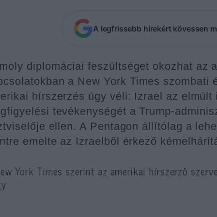
A legfrissebb hírekért kövessen m
moly diplomáciai feszültséget okozhat az a
pcsolatokban a New York Times szombati ér
erikai hírszerzés úgy véli: Izrael az elmúl
gfigyelési tevékenységét a Trump-adminis
ztviselője ellen. A Pentagon állítólag a leh
intre emelte az Izraelből érkező kémelhárít
ew York Times szerint az amerikai hírszerző szerv
gy