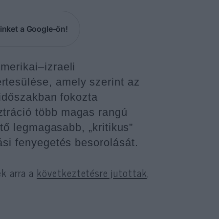
inket a Google-ön!
merikai–izraeli
tesülése, amely szerint az
t időszakban fokozta
ztráció több magas rangú
ető legmagasabb, „kritikus”
ási fenyegetés besorolását.
ek arra a
következtetésre jutottak
,