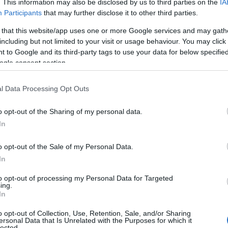
. This information may also be disclosed by us to third parties on the
IA
Participants
that may further disclose it to other third parties.
 that this website/app uses one or more Google services and may gath
Összeomlott a CIA és M
including but not limited to your visit or usage behaviour. You may click 
ellen – JD Vance lehet 
 to Google and its third-party tags to use your data for below specifi
ogle consent section.
l Data Processing Opt Outs
ritikus” fenyegetési szintre emelte a Pen
o opt-out of the Sharing of my personal data.
ew York Times szerint az amerikai Védelmi Hírsze
In
mzése arra jutott, hogy a kémkedéssel kapcsolato
o opt-out of the Sale of my Personal Data.
4 végétől kezdődően, és a tendencia 2025-ben i
In
ábbi esetet is felsorol.
to opt-out of processing my Personal Data for Targeted
ing.
egyik állítólagos incidens még 2021-ben történt, a
In
entés szerint megpróbáltak lehallgató eszközt elh
o opt-out of Collection, Use, Retention, Sale, and/or Sharing
pontjában, míg egy másik ügyben tavaly amerikai 
ersonal Data that Is Unrelated with the Purposes for which it
lected.