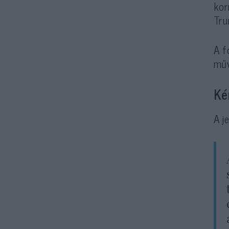
kor
Tru
A f
műv
Ké
A j