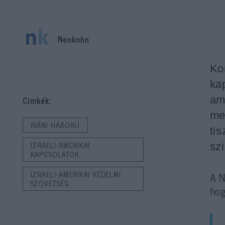
Neokohn
Ko
ka
am
Cimkék:
me
IRÁNI HÁBORÚ
tis
IZRAELI-AMERIKAI
sz
KAPCSOLATOK
IZRAELI-AMERIKAI VÉDELMI
A N
SZÖVETSÉG
ho