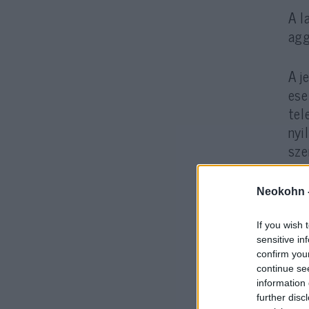
A l
agg
A j
ese
tel
nyi
sze
esz
Neokohn 
If you wish 
sensitive in
confirm you
continue se
information 
further disc