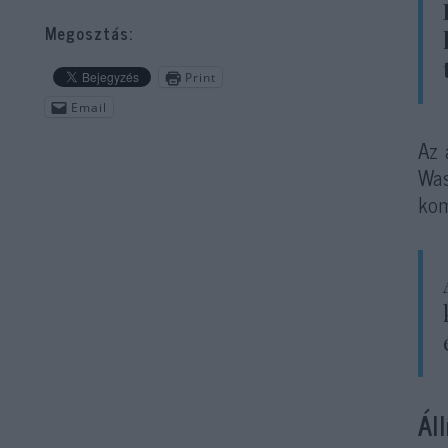
Megosztás:
Print
Email
Az 
Was
kom
Ál