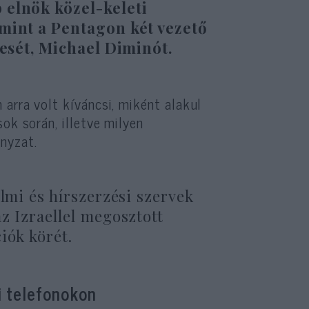
 elnök közel-keleti
amint a Pentagon két vezető
tesét, Michael Diminót.
 arra volt kíváncsi, miként alakul
ok során, illetve milyen
nyzat.
elmi és hírszerzési szervek
z Izraellel megosztott
iók körét.
i telefonokon