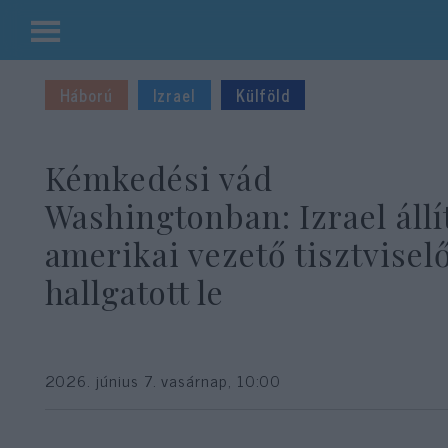
Kilépés
a
Háború
Izrael
Külföld
tartalomba
Kémkedési vád
Washingtonban: Izrael állí
amerikai vezető tisztvisel
hallgatott le
2026. június 7. vasárnap, 10:00