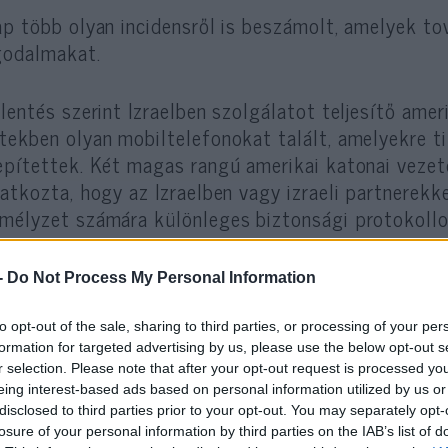
ap több olyan incidensről is beszámolt, amelyek t
odalmakat.
elentés szerint Izraelben szolgálatot teljesítő ame
tekben olyan mobiltelefonokat talált, amelyekre t
epítettek. Két magas rangú amerikai katonai veze
latkozta, hogy az Izraelben vagy izraeli partnerek
mélyzet számára különleges biztonsági protokollo
közök és a bizalmas kommunikáció védelmére.
-
Do Not Process My Personal Information
A források szerint az amerikai katonák é
to opt-out of the sale, sharing to third parties, or processing of your per
formation for targeted advertising by us, please use the below opt-out s
fokozott óvatossággal használják telefonj
r selection. Please note that after your opt-out request is processed y
amikor Izraelben tartózkodnak.
eing interest-based ads based on personal information utilized by us or
disclosed to third parties prior to your opt-out. You may separately opt-
losure of your personal information by third parties on the IAB’s list of