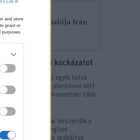
B’s List of
er and store
oszad kurd inváziója Irán
to grant or
a főbűnös
ed purposes
tagon az izraeli kockázatot
rző Ügynökség (DIA) egyik belső
s incidensek száma jelentősen nőtt
s folytatódott. A dokumentum több
mikor izraeli katonai hírszerzők a
elyezni a DIA washingtoni
kormányzati járműbe próbáltak