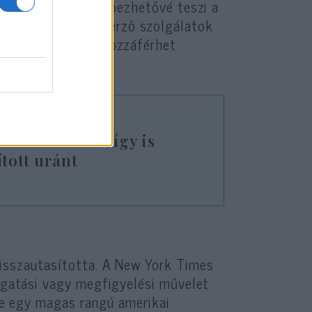
korlat különösen sebezhetővé teszi a
ellenséges hírszerző szolgálatok
bárki könnyebben hozzáférhet
.
kura Iránnal, így is
tott uránt
visszautasította. A New York Times
llgatási vagy megfigyelési művelet
ére egy magas rangú amerikai