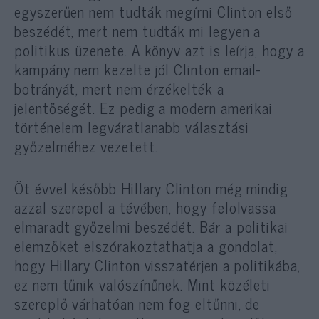
egyszerűen nem tudták megírni Clinton első
beszédét, mert nem tudták mi legyen a
politikus üzenete. A könyv azt is leírja, hogy a
kampány nem kezelte jól Clinton email-
botrányát, mert nem érzékelték a
jelentőségét. Ez pedig a modern amerikai
történelem legváratlanabb választási
győzelméhez vezetett.
Öt évvel később Hillary Clinton még mindig
azzal szerepel a tévében, hogy felolvassa
elmaradt győzelmi beszédét. Bár a politikai
elemzőket elszórakoztathatja a gondolat,
hogy Hillary Clinton visszatérjen a politikába,
ez nem tűnik valószínűnek. Mint közéleti
szereplő várhatóan nem fog eltűnni, de