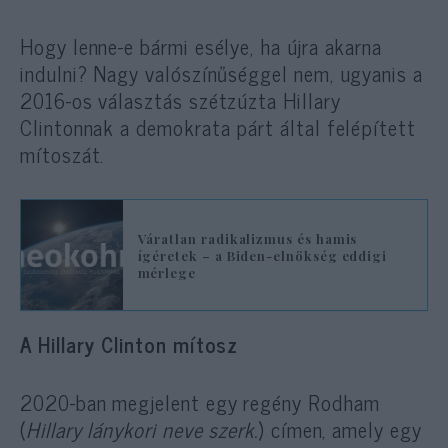
Hogy lenne-e bármi esélye, ha újra akarna
indulni? Nagy valószínűséggel nem, ugyanis a
2016-os választás szétzúzta Hillary
Clintonnak a demokrata párt által felépített
mítoszát.
Váratlan radikalizmus és hamis
ígéretek – a Biden-elnökség eddigi
mérlege
A Hillary Clinton mítosz
2020-ban megjelent egy regény Rodham
(
Hillary lánykori neve szerk.
) címen, amely egy