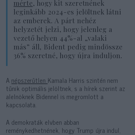
mérte
, hogy kit szeretnének
leginkább 2024-es jelöltnek látni
az emberek. A párt nehéz
helyzetét jelzi, hogy jelenleg a
vezető helyen 44%-al „valaki
más” áll, Bident pedig mindössze
36% szeretné, hogy újra induljon.
A
népszerűtlen
Kamala Harris szintén nem
tűnik optimális jelöltnek, s a hírek szerint az
alelnöknek Bidennel is megromlott a
kapcsolata.
A demokraták elvben abban
reménykedhetnének, hogy Trump újra indul,