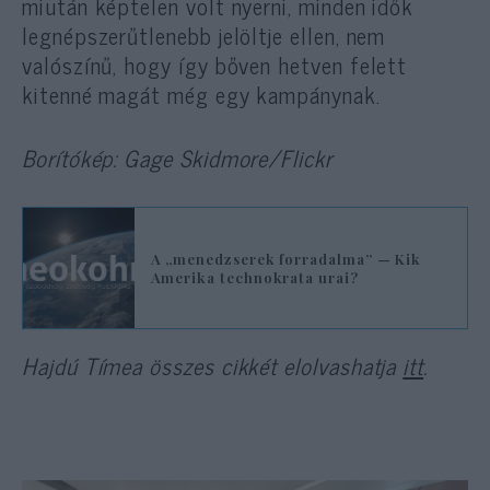
miután képtelen volt nyerni, minden idők
legnépszerűtlenebb jelöltje ellen, nem
valószínű, hogy így bőven hetven felett
kitenné magát még egy kampánynak.
Borítókép: Gage Skidmore/Flickr
A „menedzserek forradalma” — Kik
Amerika technokrata urai?
Hajdú Tímea összes cikkét elolvashatja
itt
.