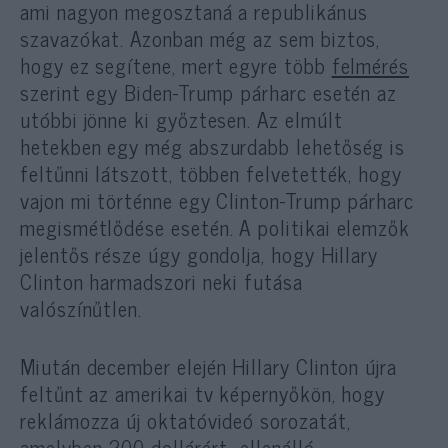
ami nagyon megosztaná a republikánus
szavazókat. Azonban még az sem biztos,
hogy ez segítene, mert egyre több
felmérés
szerint egy Biden-Trump párharc esetén az
utóbbi jönne ki győztesen. Az elmúlt
hetekben egy még abszurdabb lehetőség is
feltűnni látszott, többen felvetették, hogy
vajon mi történne egy Clinton-Trump párharc
megismétlődése esetén. A politikai elemzők
jelentős része úgy gondolja, hogy Hillary
Clinton harmadszori neki futása
valószínűtlen.
Miután december elején Hillary Clinton újra
feltűnt az amerikai tv képernyőkön, hogy
reklámozza új oktatóvideó sorozatát,
amelyben 200 dollárért „ellenálló