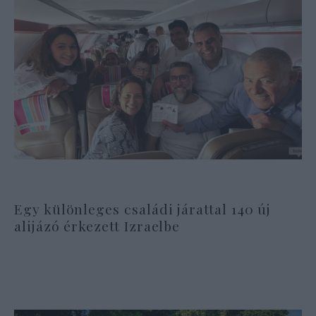
Egy különleges családi járattal 140 új
alijázó érkezett Izraelbe