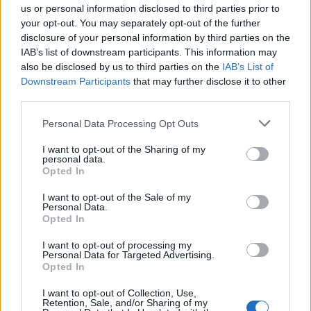
us or personal information disclosed to third parties prior to
politikai szerepet fog szánni. A konzervatív
your opt-out. You may separately opt-out of the further
nők körében különösen népszerűtlen volt
disclosure of your personal information by third parties on the
Hillary, miután az 1992-es kampány alatt
IAB’s list of downstream participants. This information may
kijelentette
, hogy ő inkább karriert épített,
also be disclosed by us to third parties on the
IAB’s List of
Downstream Participants
that may further disclose it to other
ahelyett, hogy „sütit süssön és teázgasson
third parties.
otthon.” A Fehér Házban töltött nyolc év
Please note that this website/app uses one or more Google
alatt Hillaryról kialakult a „hideg és
Personal Data Processing Opt Outs
services and may gather and store information including but
örömtelen” imidzs, amely a mai napig elkíséri.
not limited to your visit or usage behaviour. You may click to
I want to opt-out of the Sharing of my
personal data.
Az előtte és utána érkező first ladykhez
grant or deny consent to Google and its third-party tags to
Opted In
use your data for below specified purposes in below Google
képest nagyon aktív volt, ENSZ
consent section.
I want to opt-out of the Sale of my
konferenciákon szólalt fel, törvénytervezetet
Personal Data.
szponzorált és aktivizmusa megalapozta
Opted In
jövőbeni politikai szerepét.
I want to opt-out of processing my
Personal Data for Targeted Advertising.
Opted In
Hillary Clintonnal kapcsolatban
I want to opt-out of Collection, Use,
Retention, Sale, and/or Sharing of my