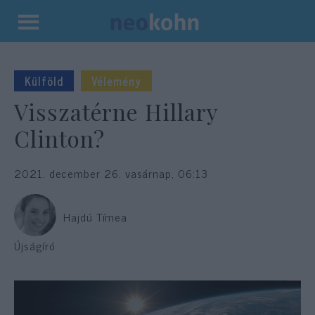
Kilépés
a
tartalomba
Külföld
Vélemény
Visszatérne Hillary
Clinton?
2021. december 26. vasárnap, 06:13
Hajdú Tímea
Újságíró