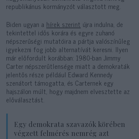
republikánus kormányzót választott meg.
Biden ugyan a
hírek szerint
újra indulna, de
tekintettel idős korára és egyre zuhanó
népszerűségi mutatóira a pártja valószínűleg
igyekezni fog jobb alternatívát keresni. Ilyen
már előfordult korábban: 1980-ban Jimmy
Carter népszerűtlensége miatt a demokraták
jelentős része például Edward Kennedy
szenátort támogatta, és Carternek egy
hajszálon múlt, hogy majdnem elvesztette az
előválasztást.
Egy demokrata szavazók körében
végzett felmérés nemrég azt