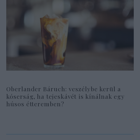
Oberlander Báruch: veszélybe kerül a
kóserság, ha tejeskávét is kínálnak egy
húsos étteremben?