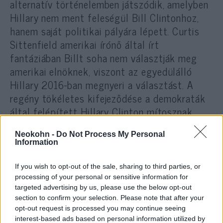
alternatív történelemben játszódik, amelyben
Hillary nem ment feleségül Bill Clintonhoz,
hanem saját politikai pályára lépett. Curtis
Sittenfield amerikai írónő által írt
fantáziában Billt soha nem választják meg
amerikai elnöknek, viszont az egyedülálló
Hillary 2016-ban megnyeri a választást. A
regény tökéletes kifejeződése a demokraták
által felépített Hillary Clinton mítosznak.
Neokohn -
Do Not Process My Personal
Bill Clinton elnöksége az amerikaiak
Information
magukról és országukról alkotott pozitív
önkép csúcspontján történt. Clinton országos
If you wish to opt-out of the sale, sharing to third parties, or
népszerűsége nem igazán terjedt ki
processing of your personal or sensitive information for
targeted advertising by us, please use the below opt-out
feleségére, annak ellenére, hogy már a
section to confirm your selection. Please note that after your
kampánya alatt nyilvánvalóvá tette, hogy a
opt-out request is processed you may continue seeing
feleségének a hagyományosnál nagyobb
interest-based ads based on personal information utilized by