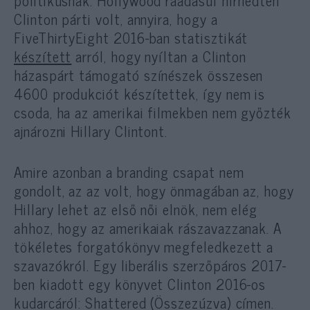
politikusnak. Hollywood ráadásul hírhedten
Clinton párti volt, annyira, hogy a
FiveThirtyEight 2016-ban statisztikát
készített
arról, hogy nyíltan a Clinton
házaspárt támogató színészek összesen
4600 produkciót készítettek, így nem is
csoda, ha az amerikai filmekben nem győzték
ajnározni Hillary Clintont.
Amire azonban a branding csapat nem
gondolt, az az volt, hogy önmagában az, hogy
Hillary lehet az első női elnök, nem elég
ahhoz, hogy az amerikaiak rászavazzanak. A
tökéletes forgatókönyv megfeledkezett a
szavazókról. Egy liberális szerzőpáros 2017-
ben kiadott egy könyvet Clinton 2016-os
kudarcáról: Shattered (Összezúzva) címen.