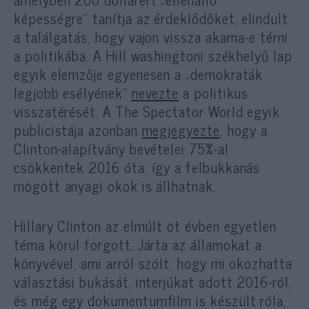
képességre” tanítja az érdeklődőket, elindult
a találgatás, hogy vajon vissza akarna-e térni
a politikába. A Hill washingtoni székhelyű lap
egyik elemzője egyenesen a „demokraták
legjobb esélyének”
nevezte
a politikus
visszatérését. A The Spectator World egyik
publicistája azonban
megjegyezte
, hogy a
Clinton-alapítvány bevételei 75%-al
csökkentek 2016 óta, így a felbukkanás
mögött anyagi okok is állhatnak.
Hillary Clinton az elmúlt öt évben egyetlen
téma körül forgott. Járta az államokat a
könyvével, ami arról szólt, hogy mi okozhatta
választási bukását, interjúkat adott 2016-ról,
és még egy dokumentumfilm is készült róla,