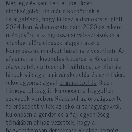
Még egy év sem telt el Joe Biden
elnökségéből, de már elkezdődtek a
találgatások, hogy ki lesz a demokrata jelölt
2024-ben. A demokrata párt 2020-as sikere
után jövőre a kongresszusi választásokon a
jelenlegi
előrejelzések
alapján akár a
Kongresszus mindkét házát is elvesztheti. Az
afganisztáni kivonulás kudarca, a Keystone
olajvezeték építésének leállítása, az ellátási
láncok válsága, a járványkezelés és az infláció
rekordgyorsasággal
elapasztották
Biden
támogatottságát, különösen a független
szavazók körében. Ráadásul az országszerte
felerősödött viták az iskolai tanagyagokról,
különösen a gender és a faji egyenlőség
témájában ahhoz vezettek, hogy a
hagyományosan demokrata Virginia nemrég