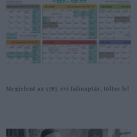
Megjelent az 5787. évi falinaptár, töltse le!