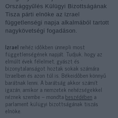
Országgyűlés Külügyi Bizottságának
Tisza párti elnöke az Izrael
függetlenségi napja alkalmából tartott
nagykövetségi fogadáson.
Izrael
nehéz időkben ünnepli most
függetlenségének napját. Tudjuk, hogy az
elmúlt évek félelmet, gyászt és
bizonytalanságot hoztak sokak számára
Izraelben és azon túl is. Békeidőben könnyű
barátnak lenni. A barátság akkor számít
igazán, amikor a nemzetek nehézségekkel
néznek szembe – mondta
beszédében
a
parlament külügyi bizottságának tiszás
elnöke.