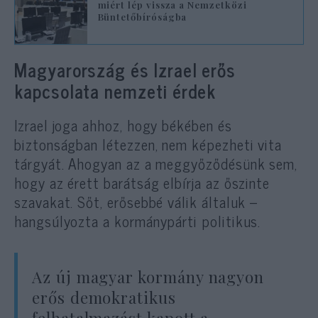
miért lép vissza a Nemzetközi
Büntetőbíróságba
Magyarország és Izrael erős
kapcsolata nemzeti érdek
Izrael joga ahhoz, hogy békében és
biztonságban létezzen, nem képezheti vita
tárgyát. Ahogyan az a meggyőződésünk sem,
hogy az érett barátság elbírja az őszinte
szavakat. Sőt, erősebbé válik általuk –
hangsúlyozta a kormánypárti politikus.
Az új magyar kormány nagyon
erős demokratikus