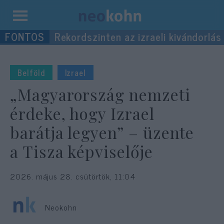
Kilépés
Rekordszinten az izraeli kivándorlás
a
tartalomba
Belföld
Izrael
„Magyarország nemzeti
érdeke, hogy Izrael
barátja legyen” – üzente
a Tisza képviselője
2026. május 28. csütörtök, 11:04
Neokohn