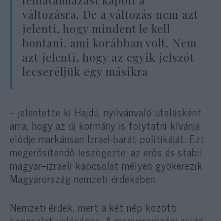
felhatalmazást kapott a
változásra. De a változás nem azt
jelenti, hogy mindent le kell
bontani, ami korábban volt. Nem
azt jelenti, hogy az egyik jelszót
lecseréljük egy másikra
– jelentette ki Hajdú, nyilvánvaló utalásként
arra, hogy az új kormány is folytatni kívánja
elődje markánsan Izrael-barát politikáját. Ezt
megerősítendő leszögezte: az erős és stabil
magyar–izraeli kapcsolat mélyen gyökerezik
Magyarország nemzeti érdekében.
Nemzeti érdek, mert a két nép közötti
kapcsolat valóságos. A magyarországi zsidó