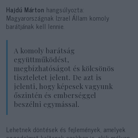
Hajdú Márton
hangsúlyozta:
Magyarországnak Izrael Állam komoly
barátjának kell lennie.
A komoly barátság
együttműködést,
megbízhatóságot és kölcsönös
tiszteletet jelent. De azt is
jelenti, hogy képesek vagyunk
őszintén és emberséggel
beszélni egymással.
Lehetnek döntések és fejlemények, amelyek
aggodalmat keltenek azokban is, akik mélyen