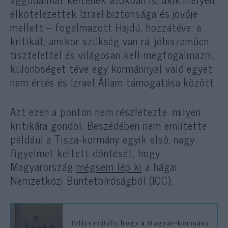
elkötelezettek Izrael biztonsága és jövője
mellett – fogalmazott Hajdú, hozzátéve: a
kritikát, amikor szükség van rá, jóhiszeműen,
tisztelettel és világosan kell megfogalmazni,
különbséget téve egy kormánnyal való egyet
nem értés és Izrael Állam támogatása között.
Azt ezen a ponton nem részletezte, milyen
kritikára gondol. Beszédében nem említette
például a Tisza-kormány egyik első, nagy
figyelmet keltett döntését, hogy
Magyarország
mégsem lép ki
a hágai
Nemzetközi Büntetbíróságból (ICC).
Teljes rejtély, hogy a Magyar-kormány