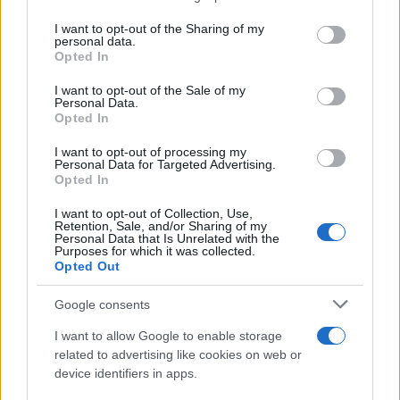
függhetnek a választási
services and may gather and store information including but
not limited to your visit or usage behaviour. You may click to
I want to opt-out of the Sharing of my
eredményektől
personal data.
grant or deny consent to Google and its third-party tags to
Opted In
use your data for below specified purposes in below Google
Az Izrael és Magyarország közötti kapcsolat
consent section.
I want to opt-out of the Sale of my
Izrael egyik legerősebb és legstabilabb
Personal Data.
Opted In
európai partnerségévé vált – mondta
beszédében
Izrael Állam budapesti
I want to opt-out of processing my
Personal Data for Targeted Advertising.
nagykövete.
Opted In
I want to opt-out of Collection, Use,
Retention, Sale, and/or Sharing of my
Personal Data that Is Unrelated with the
Purposes for which it was collected.
Opted Out
Google consents
I want to allow Google to enable storage
related to advertising like cookies on web or
device identifiers in apps.