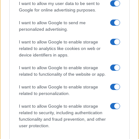
I want to allow my user data to be sent to
Google for online advertising purposes.
Maya Kadosh elmondta: ennek erősségét nem
I want to allow Google to send me
csupán a kormányok közötti politikai
personalized advertising.
párbeszéd adja. Hanem az a széles körű
I want to allow Google to enable storage
kapcsolati háló is, amely az évek során
related to analytics like cookies on web or
alakult ki a két ország gazdaságai,
device identifiers in apps.
intézményei, egyetemei, vállalatai és népei
között. Ez az alap fontos – jelentette ki,
I want to allow Google to enable storage
related to functionality of the website or app.
külön kiemelve:
I want to allow Google to enable storage
related to personalization.
„Mindkét ország tisztában van
I want to allow Google to enable storage
azzal, hogy a gyorsan változó
related to security, including authentication
világban milyen fontos a nemzeti
functionality and fraud prevention, and other
user protection.
ellenálló képesség, a biztonság és