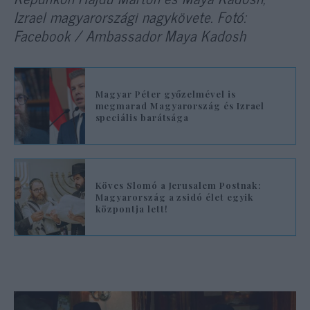
Izrael magyarországi nagykövete. Fotó:
Facebook / Ambassador Maya Kadosh
Magyar Péter győzelmével is
megmarad Magyarország és Izrael
speciális barátsága
Köves Slomó a Jerusalem Postnak:
Magyarország a zsidó élet egyik
központja lett!