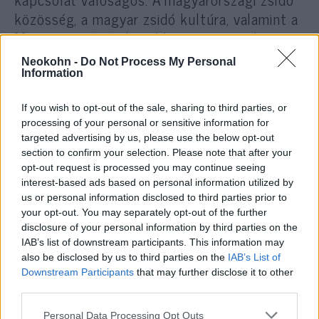
közösség, a magyar zsidó kultúra, valamint a
Magyarország és Izrael közötti személyes,
családi és kulturális kötelékek erős hidat
Neokohn -
Do Not Process My Personal
képeznek országaink között – hangsúlyozta,
Information
akárcsak azt, hogy a technológiai,
If you wish to opt-out of the sale, sharing to third parties, or
tudományos, kiberbiztonsági, energetikai,
processing of your personal or sensitive information for
oktatási, védelmi és üzleti együttműködés
targeted advertising by us, please use the below opt-out
kézzelfogható előnyöket hozhat
section to confirm your selection. Please note that after your
magyaroknak és izraelieknek egyaránt.
opt-out request is processed you may continue seeing
interest-based ads based on personal information utilized by
us or personal information disclosed to third parties prior to
your opt-out. You may separately opt-out of the further
disclosure of your personal information by third parties on the
Magyar Péter: Van egy speciális
IAB’s list of downstream participants. This information may
viszony Izrael és Magyarország között
also be disclosed by us to third parties on the
IAB’s List of
Downstream Participants
that may further disclose it to other
third parties.
Maya Kadosh: a kapcsolatok nem
Please note that this website/app uses one or more Google
Personal Data Processing Opt Outs