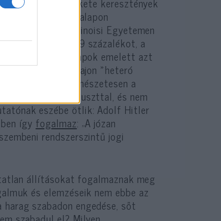
saládok aránya a fekete keresztények
 kombinálni a faji alapon
felemlegeti, az Illinoisi Egyetemen
ján az elnyomott 99 százalékot, a
rázolták. A szórólapok emelett azt
nyomó 1 százalék vajon »heteró
idók alkotják?«” Természetesen a
élsőséget a holokauszttal, és nem
atónak eszébe ötlik: Adolf Hitler
ében így
fogalmaz
: „A józan
szembeni rendszerszintű jogi
atatlan állításokat fogalmaznak meg
zgalmuk és elemzéseik nem ebbe az
a harag szabadon engedése, sőt
nem szabadul el? Milyen