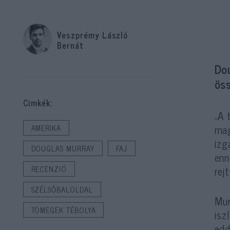
Veszprémy László
Bernát
Dou
ös
Cimkék:
„A 
mag
AMERIKA
izg
DOUGLAS MURRAY
FAJ
enn
rej
RECENZIÓ
SZÉLSŐBALOLDAL
Mur
TÖMEGEK TÉBOLYA
isz
edd