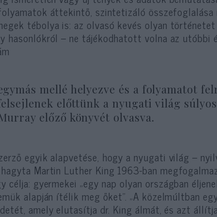
folyamatok áttekintő, szintetizáló összefoglalása
egek tébolya is: az olvasó kevés olyan történetet
y hasonlókról – ne tájékodhatott volna az utóbbi 
 ám
egymás mellé helyezve és a folyamatot fel
felsejlenek előttünk a nyugati világ súlyo
Murray előző könyvét olvasva.
zerző egyik alapvetése, hogy a nyugati világ – ny
lhagyta Martin Luther King 1963-ban megfogalmazo
y célja: gyermekei „egy nap olyan országban éljene
lemük alapján ítélik meg őket”. „A közelmúltban e
detét, amely elutasítja dr. King álmát, és azt állít