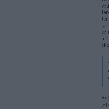
véd
ter
ten
sze
ez 
a t
ekö
Az 
ért