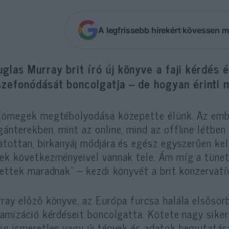
A legfrissebb hírekért kövessen m
glas Murray brit író új könyve a faji kérdés é
szefonódását boncolgatja – de hogyan érinti 
tömegek megtébolyodása közepette élünk. Az embe
ánterekben, mint az online, mind az offline létben 
atottan, birkanyáj módjára és egész egyszerűen kel
ek következményeivel vannak tele. Ám míg a tünet
tettek maradnak” – kezdi könyvét a brit konzervatí
ray előző könyve, az Európa furcsa halála elsőso
lamizáció kérdéseit boncolgatta. Kötete nagy sike
ig ismeretlen vagy új tények és adatok bemutatás