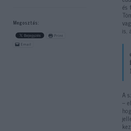
és 
Töm
vag
Megosztás:
is,
Print
Email
A s
– e
hog
jel
kez