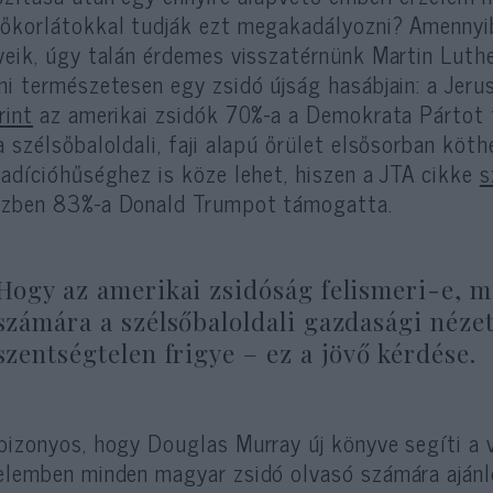
őkorlátokkal tudják ezt megakadályozni? Amennyi
veik, úgy talán érdemes visszatérnünk Martin Luth
ni természetesen egy zsidó újság hasábjain: a Jer
rint
az amerikai zsidók 70%-a a Demokrata Pártot 
a szélsőbaloldali, faji alapú őrület elsősorban kö
radícióhűséghez is köze lehet, hiszen a JTA cikke
s
zben 83%-a Donald Trumpot támogatta.
Hogy az amerikai zsidóság felismeri-e, mi
számára a szélsőbaloldali gazdasági nézet
szentségtelen frigye – ez a jövő kérdése.
bizonyos, hogy Douglas Murray új könyve segíti a v
elemben minden magyar zsidó olvasó számára ajánl