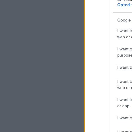
bos
Opted 
jel
kul
Google 
szó
I want t
cik
web or d
vád
I want t
is 
purpose
Wom
fel
I want 
sze
I want t
feh
web or d
tag
I want t
or app.
És 
feh
I want t
ará
I want t