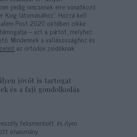
ben pedig nincsenek erre vonatkozó
er King látomásához”. Hozzá kell
usalem Post 2020 októberi cikke
támogatja – azt a pártot, melyhez
thető. Mindennek a vallásossághoz és
zerint
az ortodox zsidóknak
lyen jövőt is tartogat
ek és a faji gondolkodás
eszély felismerését, és ilyen
ott olvasmány.