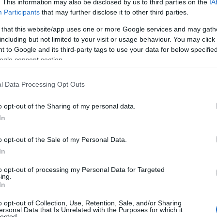
gam is
megkérdeztem
, miért kellene ezt egyetért
. This information may also be disclosed by us to third parties on the
IA
e így felelt: „A könyvemben nem arról beszélek, ho
Participants
that may further disclose it to other third parties.
hez vissza kellene térni. Nem tudunk és nem is kel
 that this website/app uses one or more Google services and may gath
aszához. Semmi ilyesmit nem mondtam. Amit állíto
including but not limited to your visit or usage behaviour. You may click 
 to Google and its third-party tags to use your data for below specifi
tozások történnek, mint amilyeneket Nyugat-Európ
ogle consent section.
kségszerűen megváltozik. Azt gyanítom, hogy a vá
 fogunk tudni felzárkózni és alkalmazkodni. Ennek
l Data Processing Opt Outs
emberek olyan méretű tömeges mozgása, mely ilyen
enségnek számít történelmünk során. A másik pedig
o opt-out of the Sharing of my personal data.
áról Európa: hogy mit hiszünk, mégis miért vagyu
In
csolatban sokkal kevesebbet támadnak engem, és 
o opt-out of the Sale of my Personal Data.
y igazam van. Nem csak politikai, de szellemi, fil
In
om. És a kettő együtt — a hatalmas változás és 
álos lehet.”
to opt-out of processing my Personal Data for Targeted
ing.
In
úgy tetszik, ezt a „szellemi ürességet” kritizálja 
o opt-out of Collection, Use, Retention, Sale, and/or Sharing
tétlenül jó szó: a közösségi média felületein végz
ersonal Data that Is Unrelated with the Purposes for which it
lected.