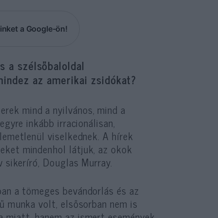
inket a Google-ön!
s a szélsőbaloldal
mindez az amerikai zsidókat?
rek mind a nyilvános, mind a
egyre inkább irracionálisan,
lemetlenül viselkednek. A hírek
eket mindenhol látjuk, az okok
v sikeríró, Douglas Murray.
rban a tömeges bevándorlás és az
rű munka volt, elsősorban nem is
a miatt, hanem az ismert események