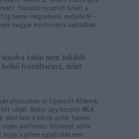
 miatt. Hasonló receptet követ a
 fog benne megismerni, melyekről –
évek magyar konzervatív sajtójában
rajzolva talán még inkább
s belső feszültségei, mint
ilván elsősorban az Egyesült Államok
tt célját. Akkor úgy beszélt MLK,
k, ahol nem a bőrük színe, hanem
gy olyan alattomos folyamat vette
ja, hogy a jellem egyáltalán nem