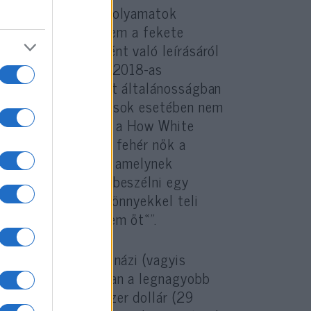
erző szerint ezen folyamatok
nyok”, melyek már nem a fekete
eredendően rosszként való leírásáról
ul a brit Guardian 2018-as
en elfogadottá vált általánosságban
űnökkel, amelyek mások esetében nem
esnek látta közölni a How White
ogyan kerülik el a fehér nők a
révén) című cikket, amelynek
mikor megkísérlek beszélni egy
ől vagy tettéről, könnyekkel teli
zerint megsértettem őt«”.
idóság 95%-ka askenázi (vagyis
zsidóság körében van a legnagyobb
ó jövedelme 100 ezer dollár (29