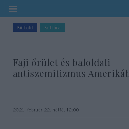
Kilépés
a
Külföld
Kultúra
tartalomba
Faji őrület és baloldali
antiszemitizmus Ameriká
2021. február 22. hétfő, 12:00