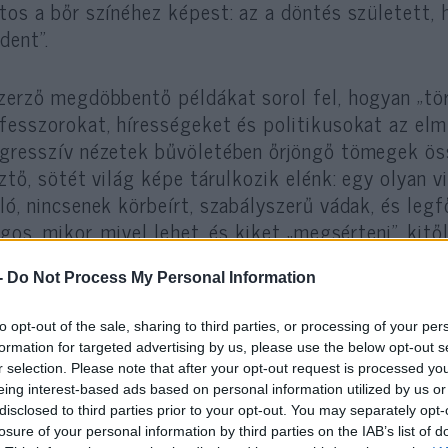
tos a bőr színéhez képest: az a döntés született,
dent”.
zerző megdöbbentő példákat sorol fel, hogyan „törö
fesszorokat, hírességeket és politikusokat az elm
gresszív nézetek bűvöletében őrjöngő tömegek ös
sztő, sötét világ képe tárulkozik elénk: egy olyan v
ló, nincsenek körbeírt, szabályszerű vádak, és le
ágos, mikor, mivel lehet, és kiket „megsérteni”, kitő
adhatja el a bocsánatkérést. Rossz szavak és félr
 karrierek és emberek, a tömeg pedig – írja Murray 
-
Do Not Process My Personal Information
to opt-out of the sale, sharing to third parties, or processing of your per
rt érdekes ez egy zsidó újság számára? Murray el
formation for targeted advertising by us, please use the below opt-out s
dó számára riasztó felütéssel kezdődött: Európa v
r selection. Please note that after your opt-out request is processed y
ópát, a kontinens keresztény identitását. Ehhez a 
eing interest-based ads based on personal information utilized by us or
disclosed to third parties prior to your opt-out. You may separately opt-
szatérést – csúnya szóval: nacionalizmust – írta f
losure of your personal information by third parties on the IAB’s list of