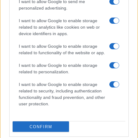
I want to allow Google to send me
personalized advertising.
I want to allow Google to enable storage
related to analytics like cookies on web or
device identifiers in apps.
I want to allow Google to enable storage
related to functionality of the website or app.
Szergej Lavrovot kórházba
I want to allow Google to enable storage
szállították, a szívével lehet baj
related to personalization.
2022. november 14.
I want to allow Google to enable storage
related to security, including authentication
functionality and fraud prevention, and other
user protection.
CONFIRM