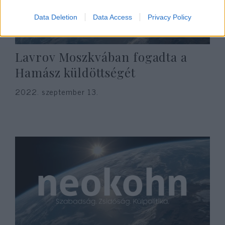
Data Deletion
Data Access
Privacy Policy
Lavrov Moszkvában fogadta a
Hamász küldöttségét
2022. szeptember 13.