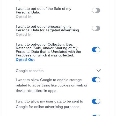
use your data for below specified purposes in below Google
consent section.
I want to opt-out of the Sale of my
Personal Data.
Opted In
I want to opt-out of processing my
Personal Data for Targeted Advertising.
Opted In
I want to opt-out of Collection, Use,
Retention, Sale, and/or Sharing of my
Personal Data that Is Unrelated with the
Purposes for which it was collected.
Opted Out
Lavrov: a Nyugat kényszeríti
Google consents
Kijevet az Oroszország elleni
háborúba
I want to allow Google to enable storage
related to advertising like cookies on web or
2022. december 1.
device identifiers in apps.
I want to allow my user data to be sent to
Google for online advertising purposes.