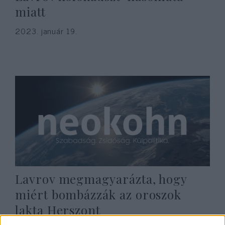
miatt
2023. január 19.
Lavrov megmagyarázta, hogy
miért bombázzák az oroszok
lakta Herszont