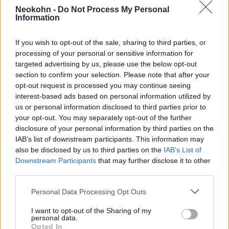
2022. december 4.
Neokohn -
Do Not Process My Personal
Information
If you wish to opt-out of the sale, sharing to third parties, or
processing of your personal or sensitive information for
targeted advertising by us, please use the below opt-out
section to confirm your selection. Please note that after your
opt-out request is processed you may continue seeing
interest-based ads based on personal information utilized by
us or personal information disclosed to third parties prior to
your opt-out. You may separately opt-out of the further
disclosure of your personal information by third parties on the
IAB’s list of downstream participants. This information may
also be disclosed by us to third parties on the
IAB’s List of
Lavrov: nem állíthatók helyre
Downstream Participants
that may further disclose it to other
Oroszország és a Nyugat korábbi
third parties.
kapcsolatai
Please note that this website/app uses one or more Google
Personal Data Processing Opt Outs
services and may gather and store information including but
2022. december 1.
not limited to your visit or usage behaviour. You may click to
I want to opt-out of the Sharing of my
personal data.
grant or deny consent to Google and its third-party tags to
Opted In