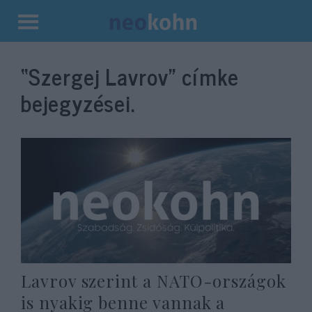
Kilépés
a
“Szergej Lavrov”
címke
tartalomba
bejegyzései.
Lavrov szerint a NATO-országok
is nyakig benne vannak a