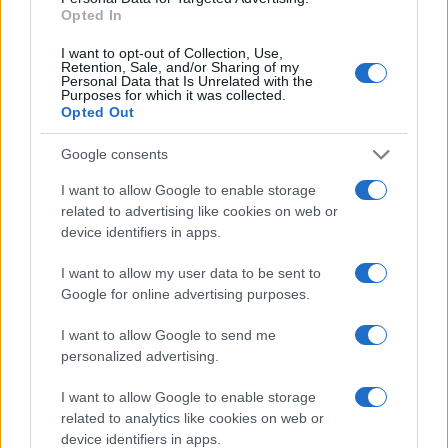
a Miss Izrael szépségverseny
Opted In
2022. november 14.
I want to opt-out of Collection, Use,
Retention, Sale, and/or Sharing of my
Personal Data that Is Unrelated with the
Purposes for which it was collected.
Opted Out
Google consents
I want to allow Google to enable storage
related to advertising like cookies on web or
device identifiers in apps.
I want to allow my user data to be sent to
Google for online advertising purposes.
I want to allow Google to send me
Palesztinok bántalmazták a
personalized advertising.
kutyáját sétáltató izraeli
I want to allow Google to enable storage
szépségkirálynőt
related to analytics like cookies on web or
2022. április 24.
device identifiers in apps.