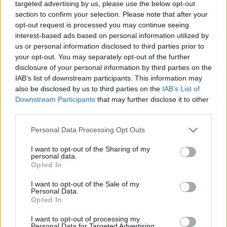
targeted advertising by us, please use the below opt-out
Izraeli szépségkirálynőre támadt
section to confirm your selection. Please note that after your
opt-out request is processed you may continue seeing
a Hamász-párti csőcselék New
interest-based ads based on personal information utilized by
Yorkban
us or personal information disclosed to third parties prior to
your opt-out. You may separately opt-out of the further
2024. április 1.
disclosure of your personal information by third parties on the
IAB’s list of downstream participants. This information may
also be disclosed by us to third parties on the
IAB’s List of
Downstream Participants
that may further disclose it to other
third parties.
Please note that this website/app uses one or more Google
Personal Data Processing Opt Outs
services and may gather and store information including but
not limited to your visit or usage behaviour. You may click to
I want to opt-out of the Sharing of my
personal data.
grant or deny consent to Google and its third-party tags to
Opted In
use your data for below specified purposes in below Google
consent section.
I want to opt-out of the Sale of my
Personal Data.
Opted In
Több mint 70 év után megszűnik
I want to opt-out of processing my
Personal Data for Targeted Advertising.