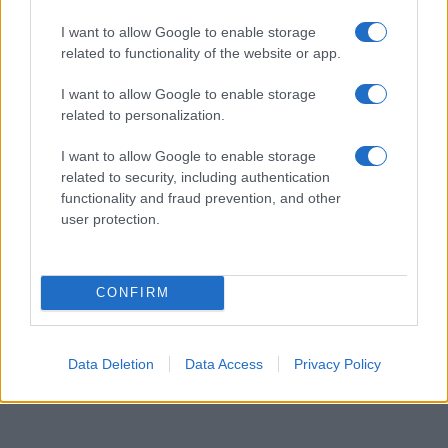
I want to allow Google to enable storage
related to functionality of the website or app.
I want to allow Google to enable storage
related to personalization.
I want to allow Google to enable storage
related to security, including authentication
functionality and fraud prevention, and other
user protection.
Izrael-gyűlölők kereszttüzébe
CONFIRM
került a szépségkirálynő
2021. december 24.
Data Deletion
Data Access
Privacy Policy