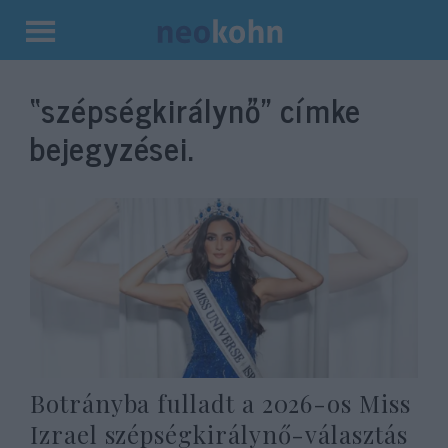
Kilépés
a
“szépségkirálynő”
címke
tartalomba
bejegyzései.
Botrányba fulladt a 2026-os Miss
Izrael szépségkirálynő-választás