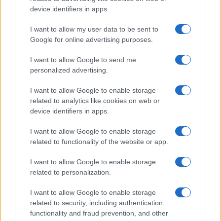
Lézervédelmet kaphatnak az
device identifiers in apps.
izraeli hadsereg szárazföldi
I want to allow my user data to be sent to
járművei
Google for online advertising purposes.
2024. október 9.
I want to allow Google to send me
personalized advertising.
I want to allow Google to enable storage
related to analytics like cookies on web or
device identifiers in apps.
I want to allow Google to enable storage
related to functionality of the website or app.
I want to allow Google to enable storage
related to personalization.
I want to allow Google to enable storage
Dübörög az izraeli hadiipar:
related to security, including authentication
Jövőre érkezik az új lézerfegyver
functionality and fraud prevention, and other