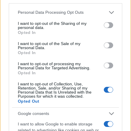
third parties.
Please note that this website/app uses one or more Google
Personal Data Processing Opt Outs
Érkezik az Iron Beam: 500 millió
services and may gather and store information including but
not limited to your visit or usage behaviour. You may click to
I want to opt-out of the Sharing of my
dollárt költ Izrael a Vaskupola
personal data.
grant or deny consent to Google and its third-party tags to
Opted In
kisöccsére
use your data for below specified purposes in below Google
consent section.
I want to opt-out of the Sale of my
2024. október 29.
Personal Data.
Opted In
I want to opt-out of processing my
Personal Data for Targeted Advertising.
Opted In
I want to opt-out of Collection, Use,
Retention, Sale, and/or Sharing of my
Personal Data that Is Unrelated with the
Purposes for which it was collected.
Opted Out
Google consents
I want to allow Google to enable storage
related to advertising like cookies on web or