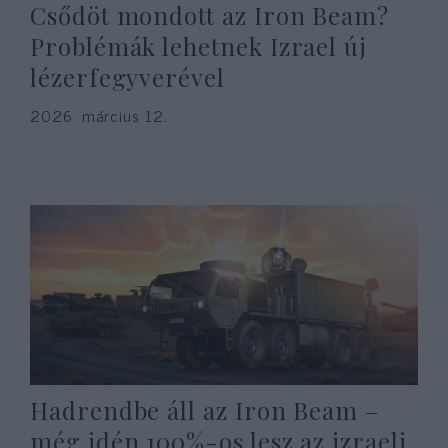
Csődöt mondott az Iron Beam?
Problémák lehetnek Izrael új
lézerfegyverével
2026. március 12.
Hadrendbe áll az Iron Beam –
még idén 100%-os lesz az izraeli