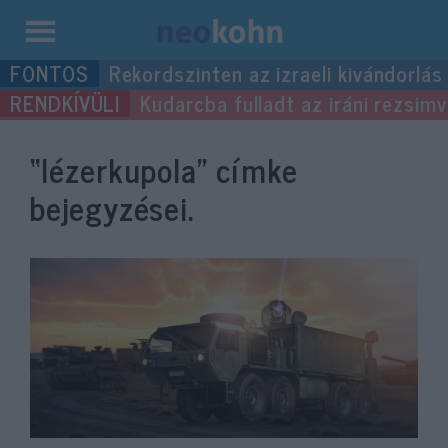
Kilépés
Rekordszinten az izraeli kivándorlás
a
Kudarcba fulladt az iráni rezsimv
tartalomba
“lézerkupola”
címke
bejegyzései.