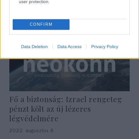
user protection.
2024. szeptember 1.
CONFIRM
Data Deletion
Data Access
Privacy Policy
Fő a biztonság: Izrael rengeteg
pénzt költ az új lézeres
légvédelmére
2022. augusztus 8.