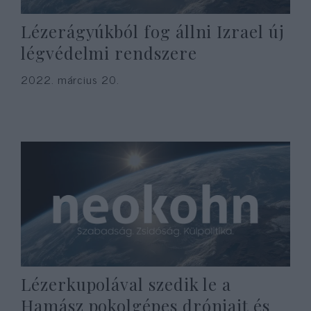
Lézerágyúkból fog állni Izrael új
légvédelmi rendszere
2022. március 20.
Lézerkupolával szedik le a
Hamász pokolgépes drónjait és